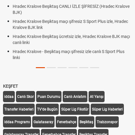
Hradec Kralove Beşiktaş CANLI İZLE ŞİFRESİZ (Hradec Kralove
BJK)
Hradec Kralove Beşiktaş maçı şifresiz S Sport Plus izle, Hradec
Kralove BJK link
Hradec Kralove Beşiktaş ücretsiz izle, Hradec Kralove BJK maçı
canlı linki
Hradec Kralove - Beşiktaş maçı şifresiz izle canlı S Sport Plus
linki
KEŞFET
iddaa
Canlı Skor
Puan Durumu
Canlı Anlatım
At Yarışı
Transfer Haberleri
TV'de Bugün
Süper Lig Fikstür
Süper Lig Haberleri
iddaa Programı
Galatasaray
Fenerbahçe
Beşiktaş
Trabzonspor
Galatasaray Transfer
Fenerbahçe Transfer
Beşiktaş Transfer