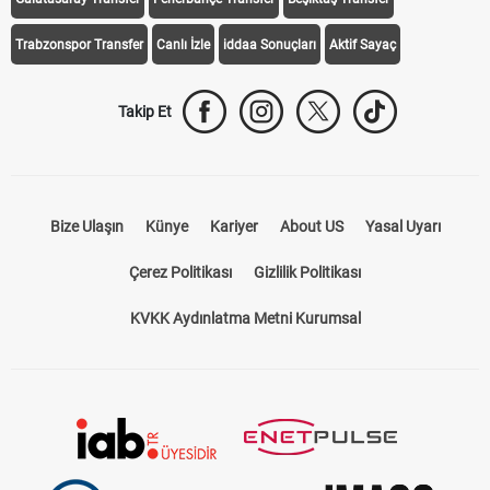
Trabzonspor Transfer
Canlı İzle
iddaa Sonuçları
Aktif Sayaç
Takip Et
Bize Ulaşın
Künye
Kariyer
About US
Yasal Uyarı
Çerez Politikası
Gizlilik Politikası
KVKK Aydınlatma Metni Kurumsal