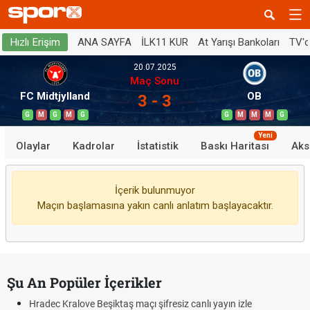
ANA SAYFA
İLK11 KUR
At Yarışı Bankoları
TV'
Hızlı Erişim
20.07.2025
Maç Sonu
FC Midtjylland
OB
3 - 3
G
M
G
M
G
G
M
M
M
G
Yeni
Olaylar
Kadrolar
İstatistik
Baskı Haritası
Aks
İçerik bulunmuyor
Maçın başlamasına yakın canlı anlatım başlayacaktır.
Şu An Popüler İçerikler
Hradec Kralove Beşiktaş maçı şifresiz canlı yayın izle