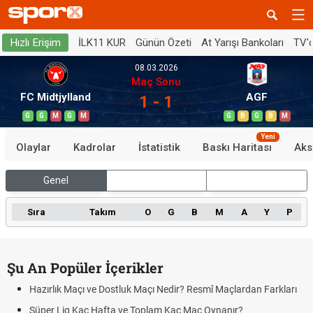
İLK11 KUR
Günün Özeti
At Yarışı Bankoları
TV'
Hızlı Erişim
08.03.2026
Maç Sonu
FC Midtjylland
AGF
1 - 1
G
G
M
G
M
G
B
G
B
M
Yeni
Olaylar
Kadrolar
İstatistik
Baskı Haritası
Aks
Genel
İç Saha
Dış Saha
Sıra
Takım
O
G
B
M
A
Y
P
Şu An Popüler İçerikler
Hazırlık Maçı ve Dostluk Maçı Nedir? Resmî Maçlardan Farkları
Süper Lig Kaç Hafta ve Toplam Kaç Maç Oynanır?