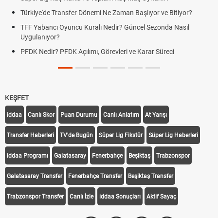
Türkiye'de Transfer Dönemi Ne Zaman Başlıyor ve Bitiyor?
TFF Yabancı Oyuncu Kuralı Nedir? Güncel Sezonda Nasıl
Uygulanıyor?
PFDK Nedir? PFDK Açılımı, Görevleri ve Karar Süreci
KEŞFET
iddaa
Canlı Skor
Puan Durumu
Canlı Anlatım
At Yarışı
Transfer Haberleri
TV'de Bugün
Süper Lig Fikstür
Süper Lig Haberleri
iddaa Programı
Galatasaray
Fenerbahçe
Beşiktaş
Trabzonspor
Galatasaray Transfer
Fenerbahçe Transfer
Beşiktaş Transfer
Trabzonspor Transfer
Canlı İzle
iddaa Sonuçları
Aktif Sayaç