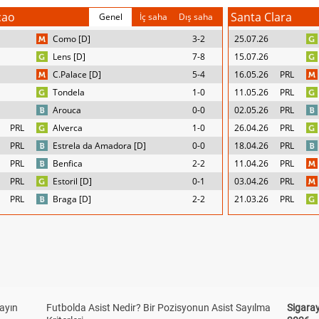
cao
Santa Clara
Genel
İç saha
Dış saha
Como [D]
3-2
25.07.26
Lens [D]
7-8
15.07.26
C.Palace [D]
5-4
16.05.26
PRL
Tondela
1-0
11.05.26
PRL
Arouca
0-0
02.05.26
PRL
PRL
Alverca
1-0
26.04.26
PRL
PRL
Estrela da Amadora [D]
0-0
18.04.26
PRL
PRL
Benfica
2-2
11.04.26
PRL
PRL
Estoril [D]
0-1
03.04.26
PRL
PRL
Braga [D]
2-2
21.03.26
PRL
yayın
Futbolda Asist Nedir? Bir Pozisyonun Asist Sayılma
Sigaray