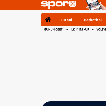
Futbol
Basketbol
GÜNÜN ÖZETİ
İLK 11'İNİ KUR
VOLEYB
CANLI ANLATIM
İNGİLTERE