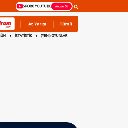
SPORX YOUTUBE
Abone Ol
At Yarışı
Tümü
GÜN
İSTATİSTİK
(YENİ) OYUNLAR