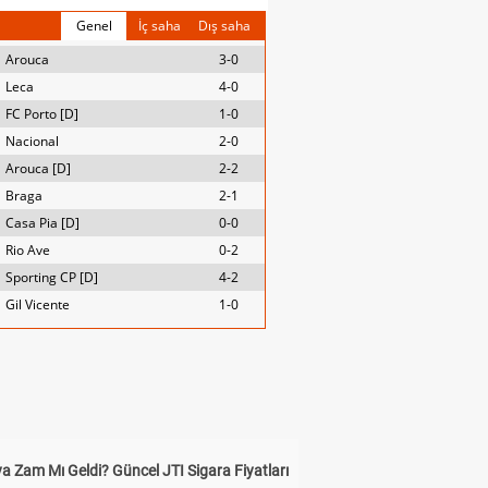
Genel
İç saha
Dış saha
Arouca
3-0
Leca
4-0
FC Porto [D]
1-0
Nacional
2-0
Arouca [D]
2-2
Braga
2-1
Casa Pia [D]
0-0
Rio Ave
0-2
Sporting CP [D]
4-2
Gil Vicente
1-0
a Zam Mı Geldi? Güncel JTI Sigara Fiyatları