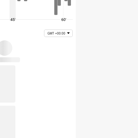
45'
60'
75'
GMT +00:00