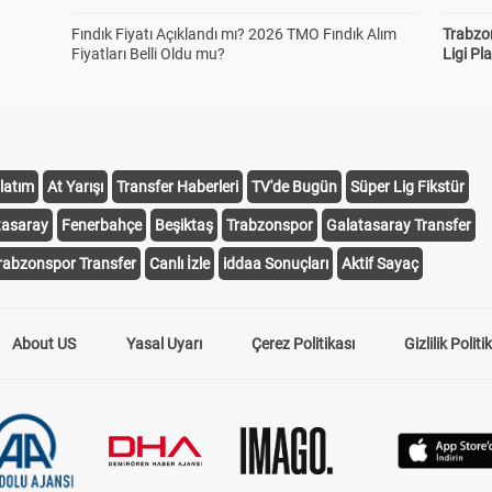
Fındık Fiyatı Açıklandı mı? 2026 TMO Fındık Alım
Trabzo
Fiyatları Belli Oldu mu?
Ligi Pla
latım
At Yarışı
Transfer Haberleri
TV'de Bugün
Süper Lig Fikstür
tasaray
Fenerbahçe
Beşiktaş
Trabzonspor
Galatasaray Transfer
rabzonspor Transfer
Canlı İzle
iddaa Sonuçları
Aktif Sayaç
About US
Yasal Uyarı
Çerez Politikası
Gizlilik Politi