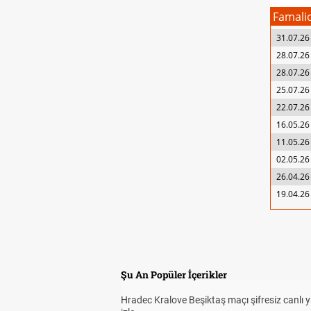
Famali
31.07.26
28.07.26
28.07.26
25.07.26
22.07.26
16.05.26
11.05.26
02.05.26
26.04.26
19.04.26
Şu An Popüler İçerikler
Hradec Kralove Beşiktaş maçı şifresiz canlı 