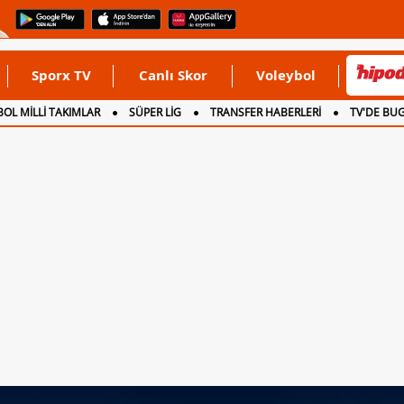
Sporx TV
Canlı Skor
Voleybol
OL MİLLİ TAKIMLAR
SÜPER LİG
TRANSFER HABERLERİ
TV'DE BU