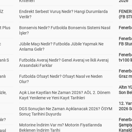
Kriterleri
2026
İZ
Endirekt Serbest Vuruş Nedir? Hangi Durumlarda
FENER
Verilir?
(FB S
t Plus
Bonservis Nedir? Futbolda Bonservis Sistemi Nasıl
Fenerba
İşler?
Fenerb
c
Jübile Maçı Nedir? Futbolda Jübile Yapmak Ne
FB Stu
Anlama Gelir?
Fenerba
anlı S
Futbolda Averaj Nedir? Genel Averaj ve İkili Averaj
tv100 l
Arasındaki Farklar
Fenerba
anlı
Futbolda Ofsayt Nedir? Ofsayt Nasıl ve Neden
Graz ma
Olur?
Altın Y
zle,
Açık Lise Kayıtları Ne Zaman 2026? AÖL 2. Dönem
Son Bek
Kayıt Yenileme ve Yeni Kayıt Tarihleri
12. Yar
DGS Sonuçları Ne Zaman Açıklanacak 2026? ÖSYM
2026 S
Sonuç Tarihini Duyurdu
lır?
Fenerb
Motorine İndirim Var mı? Motorin Fiyatlarında
Şampiy
Beklenen İndirim Tarihi
Kanald
asıl