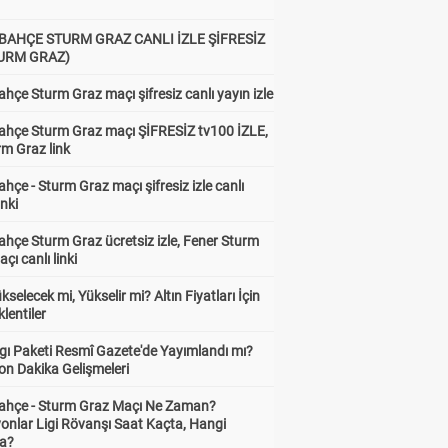
BAHÇE STURM GRAZ CANLI İZLE ŞİFRESİZ
TURM GRAZ)
hçe Sturm Graz maçı şifresiz canlı yayın izle
ahçe Sturm Graz maçı ŞİFRESİZ tv100 İZLE,
rm Graz link
hçe - Sturm Graz maçı şifresiz izle canlı
inki
hçe Sturm Graz ücretsiz izle, Fener Sturm
çı canlı linki
ükselecek mi, Yükselir mi? Altın Fiyatları İçin
lentiler
gı Paketi Resmî Gazete'de Yayımlandı mı?
on Dakika Gelişmeleri
ahçe - Sturm Graz Maçı Ne Zaman?
onlar Ligi Rövanşı Saat Kaçta, Hangi
a?