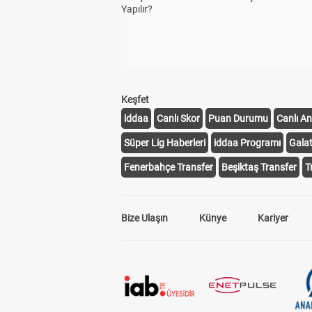
Yapılır?
Keşfet
iddaa
Canlı Skor
Puan Durumu
Canlı An
Süper Lig Haberleri
iddaa Programı
Gala
Fenerbahçe Transfer
Beşiktaş Transfer
T
Bize Ulaşın
Künye
Kariyer