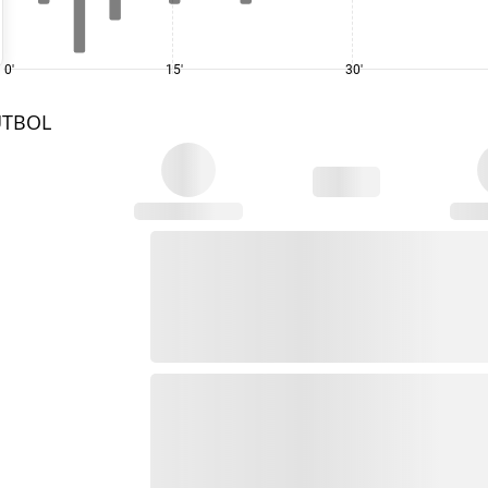
0'
15'
30'
UTBOL