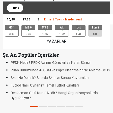
Tümü
16/08
17:00
3
Enfield Town - Maidenhead
MS 1
MS 0
MS 2
Alt
Üst
Tümü
3.03
3.35
1.66
1.92
1.41
+31
YAZARLAR
Şu An Popüler İçerikler
PFDK Nedir? PFDK Açılımı, Görevleri ve Karar Süreci
Puan Durumunda AG, OM ve Diğer Kısaltmalar Ne Anlama Gelir?
Skor Ne Demek? Sporda Skor ve Sonuç Kavramları
Futbol Nasıl Oynanır? Temel Futbol Kuralları
Deplasman Golü Kuralı Nedir? Hangi Organizasyonlarda
Uygulanıyor?