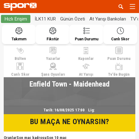
İLK11 KUR
Günün Özeti
At Yarışı Bankoları
TV'
Hızlı Erişim
Takımım
Fikstür
Puan Durumu
Canlı Skor
Bülten
Yazarlar
Kuponlar
Puan Durumu
Canlı Skor
Şans Oyunları
At Yarışı
Tv'de Bugün
Enfield Town - Maidenhead
Tarih:
16/08/2025 17:00
Lig:
BU MAÇA NE OYNARSIN?
Oranlar
Son maç kadrosu
Son 10 maç