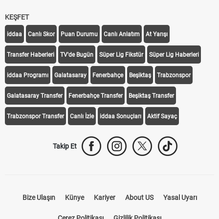
KEŞFET
iddaa
Canlı Skor
Puan Durumu
Canlı Anlatım
At Yarışı
Transfer Haberleri
TV'de Bugün
Süper Lig Fikstür
Süper Lig Haberleri
iddaa Programı
Galatasaray
Fenerbahçe
Beşiktaş
Trabzonspor
Galatasaray Transfer
Fenerbahçe Transfer
Beşiktaş Transfer
Trabzonspor Transfer
Canlı İzle
iddaa Sonuçları
Aktif Sayaç
Takip Et
Bize Ulaşın
Künye
Kariyer
About US
Yasal Uyarı
Çerez Politikası
Gizlilik Politikası