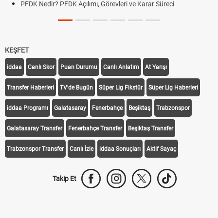
PFDK Nedir? PFDK Açılımı, Görevleri ve Karar Süreci
KEŞFET
iddaa
Canlı Skor
Puan Durumu
Canlı Anlatım
At Yarışı
Transfer Haberleri
TV'de Bugün
Süper Lig Fikstür
Süper Lig Haberleri
iddaa Programı
Galatasaray
Fenerbahçe
Beşiktaş
Trabzonspor
Galatasaray Transfer
Fenerbahçe Transfer
Beşiktaş Transfer
Trabzonspor Transfer
Canlı İzle
iddaa Sonuçları
Aktif Sayaç
Takip Et