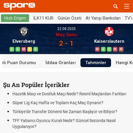
İLK11 KUR
Günün Özeti
At Yarışı Bankoları
TV'
Hızlı Erişim
22.08.2025
Maç Sonu
Elversberg
Kaiserslautern
2 - 1
G
G
M
B
G
M
G
G
M
M
anlı Puan Durumu
İddaa Oranları
Tahminler
Hangi K
Şu An Popüler İçerikler
Hazırlık Maçı ve Dostluk Maçı Nedir? Resmî Maçlardan Farkları
Süper Lig Kaç Hafta ve Toplam Kaç Maç Oynanır?
Türkiye'de Transfer Dönemi Ne Zaman Başlıyor ve Bitiyor?
TFF Yabancı Oyuncu Kuralı Nedir? Güncel Sezonda Nasıl
Uygulanıyor?