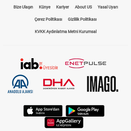
Bize Ulaşın
Künye
Kariyer
About US
Yasal Uyarı
Çerez Politikası
Gizlilik Politikası
KVKK Aydınlatma Metni Kurumsal