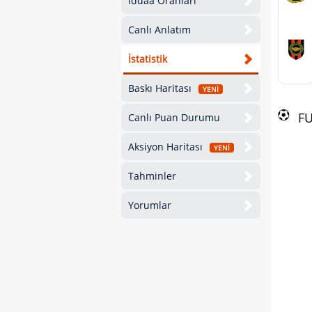
İddaa Oranları
Canlı Anlatım
İstatistik
Baskı Haritası
YENİ
F
Canlı Puan Durumu
Aksiyon Haritası
YENİ
Tahminler
Yorumlar