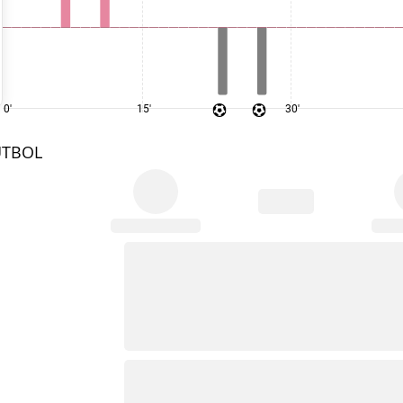
0'
15'
30'
UTBOL