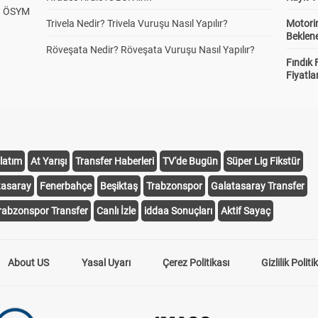
? ÖSYM
Trivela Nedir? Trivela Vuruşu Nasıl Yapılır?
Motorin
Beklene
Röveşata Nedir? Röveşata Vuruşu Nasıl Yapılır?
Fındık 
Fiyatla
latım
At Yarışı
Transfer Haberleri
TV'de Bugün
Süper Lig Fikstür
tasaray
Fenerbahçe
Beşiktaş
Trabzonspor
Galatasaray Transfer
rabzonspor Transfer
Canlı İzle
iddaa Sonuçları
Aktif Sayaç
About US
Yasal Uyarı
Çerez Politikası
Gizlilik Politi