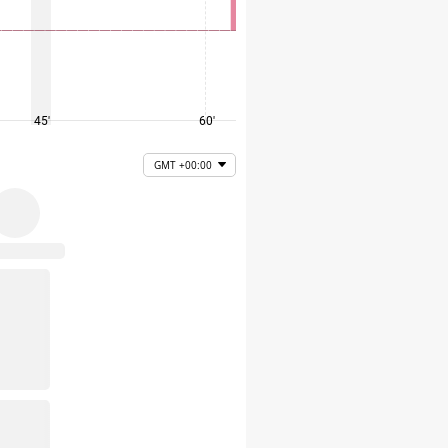
45'
60'
75'
GMT +00:00