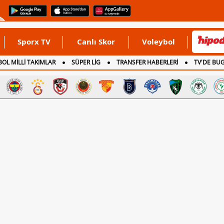
Sporx TV
Canlı Skor
Voleybol
OL MİLLİ TAKIMLAR
SÜPER LİG
TRANSFER HABERLERİ
TV'DE BU