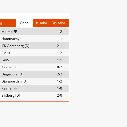
a
Genel
İç saha
Dış saha
Malmö FF
1-2
Hammarby
1-1
IFK Goeteborg [D]
2-1
Sirius
1-2
GAIS
1-1
Kalmar FF
0-2
Degerfors [D]
2-2
Djurgaarden [D]
1-2
Kalmar FF
1-0
Elfsborg [D]
2-0