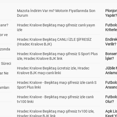
Mazota İndirim Var mı? Motorin Fiyatlarında Son
Plonjon
Durum
Yapılır
anır?
Hradec Kralove Beşiktaş maçı şifresiz canlı yayın
Futbold
izle
Kriterle
or ve
Hradec Kralove Beşiktaş CANLI İZLE ŞİFRESİZ
Endire
(Hradec Kralove BJK)
Verilir?
ezonda
Hradec Kralove Beşiktaş maçı şifresiz S Sport Plus
Bonserv
izle, Hradec Kralove BJK link
İşler?
 Süreci
Hradec Kralove Beşiktaş ücretsiz izle, Hradec
Jübile
Kralove BJK maçı canlı linki
Anlama
ar Ne
Hradec Kralove - Beşiktaş maçı şifresiz izle canlı S
Futbold
Sport Plus linki
Arasınd
amları
Hradec Kralove - Beşiktaş maçı şifresiz izle canlı
Futbol
tv100 linki
Olur?
Hradec Kralove Beşiktaş maçı şifresiz tv100 izle,
Açık L
Hradec Kralove BJK link
Kayıt Y