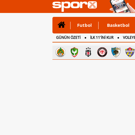
Futbol
Basketbol
GÜNÜN ÖZETİ
İLK 11'İNİ KUR
VOLEYB
CANLI ANLATIM
İNGİLTERE