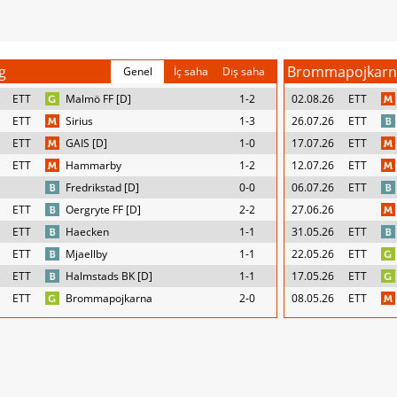
g
Brommapojkarn
Genel
İç saha
Dış saha
ETT
Malmö FF [D]
1-2
02.08.26
ETT
ETT
Sirius
1-3
26.07.26
ETT
ETT
GAIS [D]
1-0
17.07.26
ETT
ETT
Hammarby
1-2
12.07.26
ETT
Fredrikstad [D]
0-0
06.07.26
ETT
ETT
Oergryte FF [D]
2-2
27.06.26
ETT
Haecken
1-1
31.05.26
ETT
ETT
Mjaellby
1-1
22.05.26
ETT
ETT
Halmstads BK [D]
1-1
17.05.26
ETT
ETT
Brommapojkarna
2-0
08.05.26
ETT