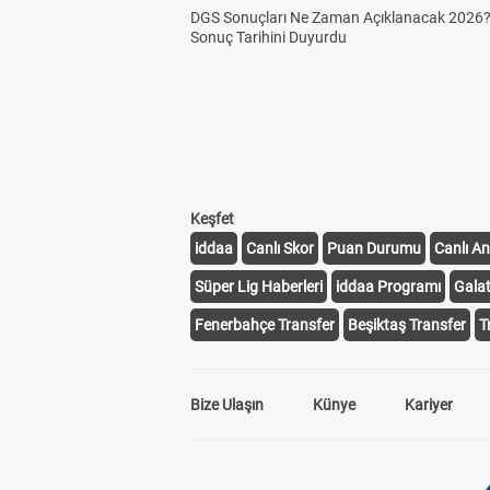
DGS Sonuçları Ne Zaman Açıklanacak 2026
Sonuç Tarihini Duyurdu
Keşfet
iddaa
Canlı Skor
Puan Durumu
Canlı An
Süper Lig Haberleri
iddaa Programı
Gala
Fenerbahçe Transfer
Beşiktaş Transfer
T
Bize Ulaşın
Künye
Kariyer