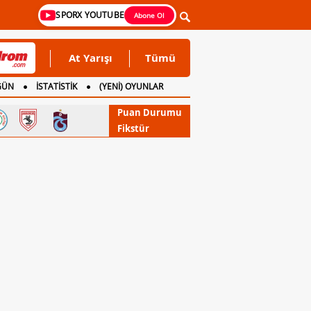
SPORX YOUTUBE
Abone Ol
At Yarışı
Tümü
GÜN
İSTATİSTİK
(YENİ) OYUNLAR
Puan Durumu
Fikstür