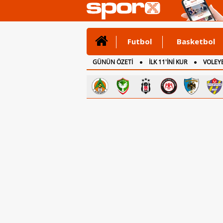
Futbol
Basketbol
GÜNÜN ÖZETİ
İLK 11'İNİ KUR
VOLEYB
CANLI ANLATIM
İNGİLTERE