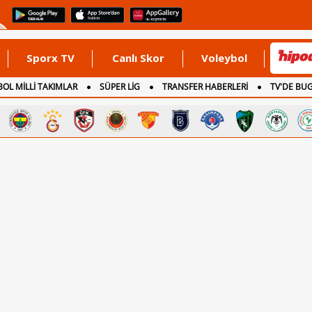
Sporx TV
Canlı Skor
Voleybol
OL MİLLİ TAKIMLAR
SÜPER LİG
TRANSFER HABERLERİ
TV'DE BU