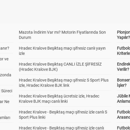
Mazota İndirim Var mı? Motorin Fiyatlarında Son
Plonjon
Durum
Yapılır
anır?
Hradec Kralove Beşiktaş maçı şifresiz canlı yayın
Futbold
izle
Kriterle
or ve
Hradec Kralove Beşiktaş CANLI İZLE ŞİFRESİZ
Endire
(Hradec Kralove BJK)
Verilir?
ezonda
Hradec Kralove Beşiktaş maçı şifresiz S Sport Plus
Bonserv
izle, Hradec Kralove BJK link
İşler?
 Süreci
Hradec Kralove Beşiktaş ücretsiz izle, Hradec
Jübile
Kralove BJK maçı canlı linki
Anlama
ar Ne
Hradec Kralove - Beşiktaş maçı şifresiz izle canlı S
Futbold
Sport Plus linki
Arasınd
amları
Hradec Kralove - Beşiktaş maçı şifresiz izle canlı
Futbol