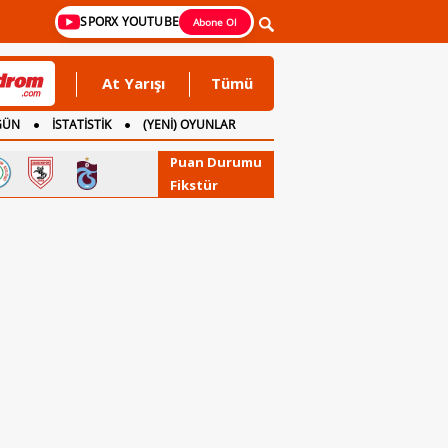
SPORX YOUTUBE
Abone Ol
At Yarışı
Tümü
GÜN
İSTATİSTİK
(YENİ) OYUNLAR
Puan Durumu
Fikstür