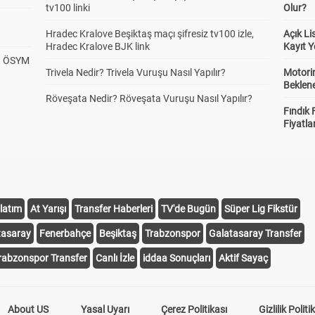
tv100 linki
Olur?
Hradec Kralove Beşiktaş maçı şifresiz tv100 izle,
Açık L
Hradec Kralove BJK link
Kayıt Y
? ÖSYM
Trivela Nedir? Trivela Vuruşu Nasıl Yapılır?
Motorin
Beklene
Röveşata Nedir? Röveşata Vuruşu Nasıl Yapılır?
Fındık 
Fiyatla
latım
At Yarışı
Transfer Haberleri
TV'de Bugün
Süper Lig Fikstür
tasaray
Fenerbahçe
Beşiktaş
Trabzonspor
Galatasaray Transfer
rabzonspor Transfer
Canlı İzle
iddaa Sonuçları
Aktif Sayaç
About US
Yasal Uyarı
Çerez Politikası
Gizlilik Politi