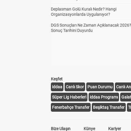
Deplasman Golü Kuralı Nedir? Hangi
Organizasyonlarda Uygulanıyor?
DGS Sonuçları Ne Zaman Açıklanacak 2026
Sonuç Tarihini Duyurdu
Keşfet
iddaa
Canlı Skor
Puan Durumu
Canlı An
Süper Lig Haberleri
iddaa Programı
Gala
Fenerbahçe Transfer
Beşiktaş Transfer
T
Bize Ulaşın
Künye
Kariyer