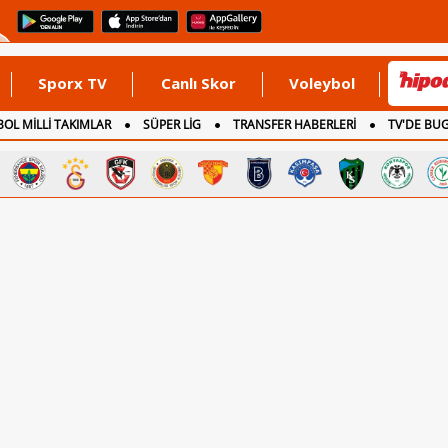
Sporx TV
Canlı Skor
Voleybol
OL MİLLİ TAKIMLAR
SÜPER LİG
TRANSFER HABERLERİ
TV'DE BU