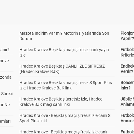
Mazota İndirim Var mı? Motorin Fiyatlarında Son
Plonjon
Durum
Yapılır
anır?
Hradec Kralove Beşiktaş maçı şifresiz canlı yayın
Futbold
izle
Kriterle
or ve
Hradec Kralove Beşiktaş CANLI İZLE ŞİFRESİZ
Endire
(Hradec Kralove BJK)
Verilir?
ezonda
Hradec Kralove Beşiktaş maçı şifresiz S Sport Plus
Bonserv
izle, Hradec Kralove BJK link
İşler?
 Süreci
Hradec Kralove Beşiktaş ücretsiz izle, Hradec
Jübile
Kralove BJK maçı canlı linki
Anlama
ar Ne
Hradec Kralove - Beşiktaş maçı şifresiz izle canlı S
Futbold
Sport Plus linki
Arasınd
amları
Hradec Kralove - Beşiktaş maçı şifresiz izle canlı
Futbol