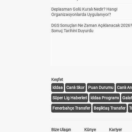
Deplasman Golü Kuralı Nedir? Hangi
Organizasyonlarda Uygulanıyor?
DGS Sonuçları Ne Zaman Açıklanacak 2026
Sonuç Tarihini Duyurdu
Keşfet
iddaa
Canlı Skor
Puan Durumu
Canlı An
Süper Lig Haberleri
iddaa Programı
Gala
Fenerbahçe Transfer
Beşiktaş Transfer
T
Bize Ulaşın
Künye
Kariyer