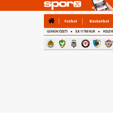
Futbol
Basketbol
GÜNÜN ÖZETİ
İLK 11'İNİ KUR
VOLEYB
CANLI ANLATIM
İNGİLTERE