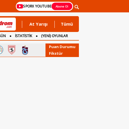
SPORX YOUTUBE
Abone Ol
At Yarışı
Tümü
GÜN
İSTATİSTİK
(YENİ) OYUNLAR
Puan Durumu
Fikstür