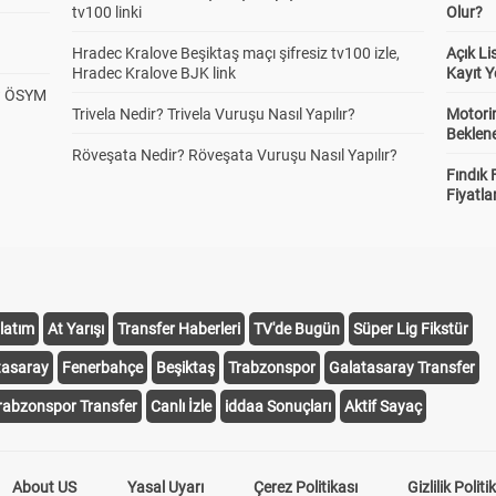
tv100 linki
Olur?
Hradec Kralove Beşiktaş maçı şifresiz tv100 izle,
Açık L
Hradec Kralove BJK link
Kayıt Y
? ÖSYM
Trivela Nedir? Trivela Vuruşu Nasıl Yapılır?
Motorin
Beklene
Röveşata Nedir? Röveşata Vuruşu Nasıl Yapılır?
Fındık 
Fiyatla
latım
At Yarışı
Transfer Haberleri
TV'de Bugün
Süper Lig Fikstür
tasaray
Fenerbahçe
Beşiktaş
Trabzonspor
Galatasaray Transfer
rabzonspor Transfer
Canlı İzle
iddaa Sonuçları
Aktif Sayaç
About US
Yasal Uyarı
Çerez Politikası
Gizlilik Politi