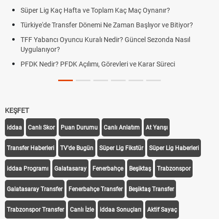
Süper Lig Kaç Hafta ve Toplam Kaç Maç Oynanır?
Türkiye'de Transfer Dönemi Ne Zaman Başlıyor ve Bitiyor?
TFF Yabancı Oyuncu Kuralı Nedir? Güncel Sezonda Nasıl
Uygulanıyor?
PFDK Nedir? PFDK Açılımı, Görevleri ve Karar Süreci
KEŞFET
iddaa
Canlı Skor
Puan Durumu
Canlı Anlatım
At Yarışı
Transfer Haberleri
TV'de Bugün
Süper Lig Fikstür
Süper Lig Haberleri
iddaa Programı
Galatasaray
Fenerbahçe
Beşiktaş
Trabzonspor
Galatasaray Transfer
Fenerbahçe Transfer
Beşiktaş Transfer
Trabzonspor Transfer
Canlı İzle
iddaa Sonuçları
Aktif Sayaç