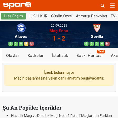
İLK11 KUR
Günün Özeti
At Yarışı Bankoları
TV'
Hızlı Erişim
20.09.2025
Maç Sonu
Alaves
Sevilla
1 - 2
G
G
G
B
M
G
G
G
G
M
Yeni
Olaylar
Kadrolar
İstatistik
Baskı Haritası
Aks
İçerik bulunmuyor
Maçın başlamasına yakın canlı anlatım başlayacaktır.
Şu An Popüler İçerikler
Hazırlık Maçı ve Dostluk Maçı Nedir? Resmî Maçlardan Farkları