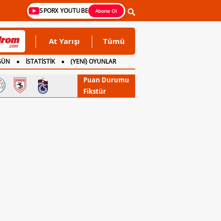
SPORX YOUTUBE
Abone Ol
At Yarışı
Tümü
GÜN
İSTATİSTİK
(YENİ) OYUNLAR
Puan Durumu
Fikstür