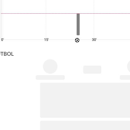
0'
15'
30'
UTBOL