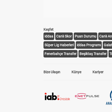
Keşfet
iddaa
Canlı Skor
Puan Durumu
Canlı An
Süper Lig Haberleri
iddaa Programı
Gala
Fenerbahçe Transfer
Beşiktaş Transfer
T
Bize Ulaşın
Künye
Kariyer