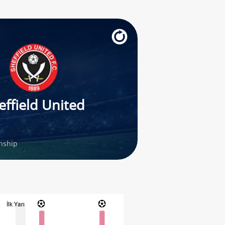
effield United
nship
İlk Yarı