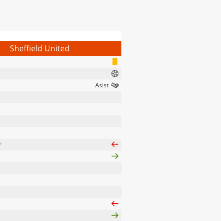
Sheffield United
r