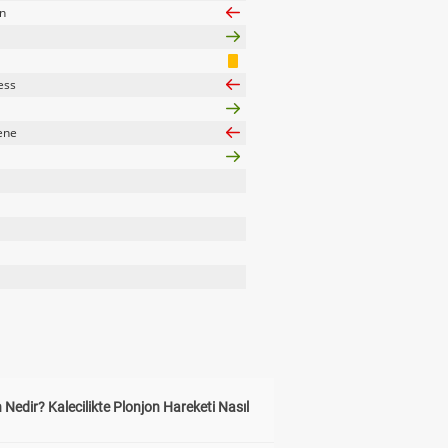
n
ess
ene
 Nedir? Kalecilikte Plonjon Hareketi Nasıl
?