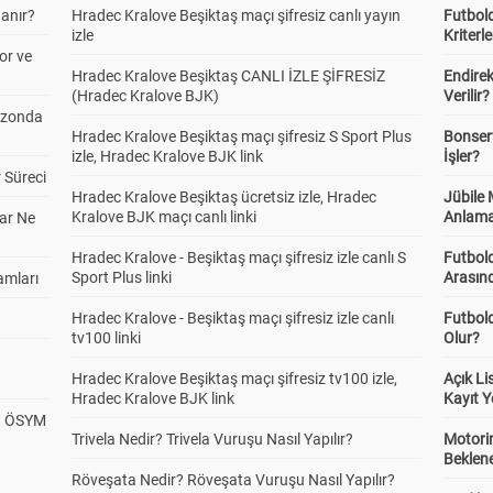
anır?
Hradec Kralove Beşiktaş maçı şifresiz canlı yayın
Futbold
izle
Kriterle
or ve
Hradec Kralove Beşiktaş CANLI İZLE ŞİFRESİZ
Endire
(Hradec Kralove BJK)
Verilir?
ezonda
Hradec Kralove Beşiktaş maçı şifresiz S Sport Plus
Bonserv
izle, Hradec Kralove BJK link
İşler?
 Süreci
Hradec Kralove Beşiktaş ücretsiz izle, Hradec
Jübile
Kralove BJK maçı canlı linki
Anlama
ar Ne
Hradec Kralove - Beşiktaş maçı şifresiz izle canlı S
Futbold
Sport Plus linki
Arasınd
amları
Hradec Kralove - Beşiktaş maçı şifresiz izle canlı
Futbol
tv100 linki
Olur?
Hradec Kralove Beşiktaş maçı şifresiz tv100 izle,
Açık L
Hradec Kralove BJK link
Kayıt Y
? ÖSYM
Trivela Nedir? Trivela Vuruşu Nasıl Yapılır?
Motorin
Beklene
Röveşata Nedir? Röveşata Vuruşu Nasıl Yapılır?