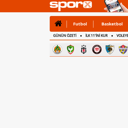
Futbol
Basketbol
GÜNÜN ÖZETİ
İLK 11'İNİ KUR
VOLEYB
CANLI ANLATIM
İNGİLTERE