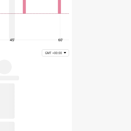
45'
60'
75'
GMT +00:00