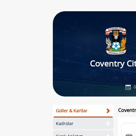
Coventry Ci
0
Coventry
Goller & Kartlar
Kadrolar