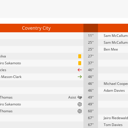
Coventry City
11''
Sam McCallum
25''
Sam McCallum
25''
Ben Mee
ilva
27''
iro Sakamoto
37''
cles
46''
 Mason-Clark
46''
46''
Michael Coope
46''
Adam Davies
 Thomas
49''
iro Sakamoto
49''
 Thomas
60''
67''
Jairo Riedewald
67''
Tom Davies