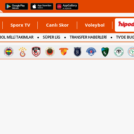
Sporx TV
Canlı Skor
Voleybol
OL MİLLİ TAKIMLAR
SÜPER LİG
TRANSFER HABERLERİ
TV'DE BU