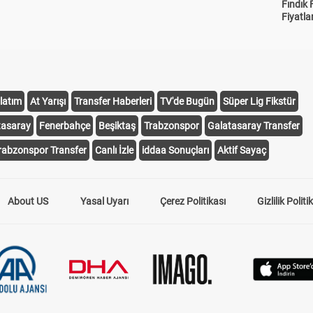
Fındık 
Fiyatla
latım
At Yarışı
Transfer Haberleri
TV'de Bugün
Süper Lig Fikstür
tasaray
Fenerbahçe
Beşiktaş
Trabzonspor
Galatasaray Transfer
rabzonspor Transfer
Canlı İzle
iddaa Sonuçları
Aktif Sayaç
About US
Yasal Uyarı
Çerez Politikası
Gizlilik Politi