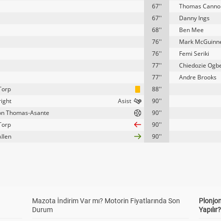
67''
Thomas Canno
67''
Danny Ings
68''
Ben Mee
76''
Mark McGuinn
76''
Femi Seriki
77''
Chiedozie Ogb
77''
Andre Brooks
Torp
88''
right
90''
on Thomas-Asante
90''
Torp
90''
Allen
90''
Mazota İndirim Var mı? Motorin Fiyatlarında Son
Plonjon
Durum
Yapılır