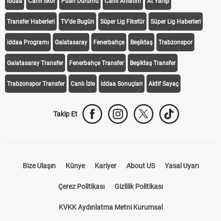
iddaa
Canlı Skor
Puan Durumu
Canlı Anlatım
At Yarışı
Transfer Haberleri
TV'de Bugün
Süper Lig Fikstür
Süper Lig Haberleri
iddaa Programı
Galatasaray
Fenerbahçe
Beşiktaş
Trabzonspor
Galatasaray Transfer
Fenerbahçe Transfer
Beşiktaş Transfer
Trabzonspor Transfer
Canlı İzle
iddaa Sonuçları
Aktif Sayaç
Takip Et
Bize Ulaşın
Künye
Kariyer
About US
Yasal Uyarı
Çerez Politikası
Gizlilik Politikası
KVKK Aydınlatma Metni Kurumsal