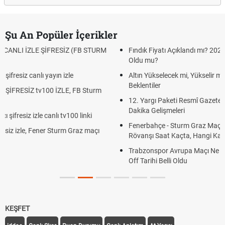
Şu An Popüler İçerikler
FB STURM
Fındık Fiyatı Açıklandı mı? 2026 TMO Fındık Alım Fiyatları 
Oldu mu?
Altın Yükselecek mi, Yükselir mi? Altın Fiyatları İçin Son
Beklentiler
B Sturm
12. Yargı Paketi Resmî Gazete'de Yayımlandı mı? 2026 S
Dakika Gelişmeleri
linki
Fenerbahçe - Sturm Graz Maçı Ne Zaman? Şampiyonlar L
az maçı
Rövanşı Saat Kaçta, Hangi Kanalda?
Trabzonspor Avrupa Maçı Ne Zaman? UEFA Avrupa Ligi P
Off Tarihi Belli Oldu
KEŞFET