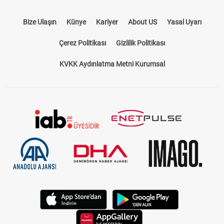
Bize Ulaşın
Künye
Kariyer
About US
Yasal Uyarı
Çerez Politikası
Gizlilik Politikası
KVKK Aydınlatma Metni Kurumsal