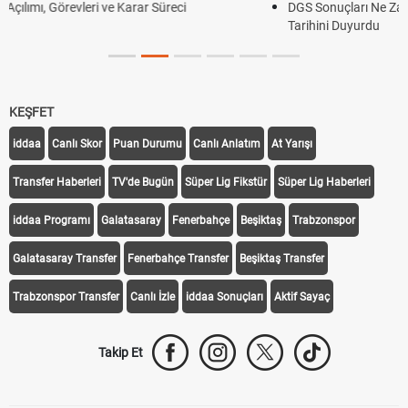
r Süreci
DGS Sonuçları Ne Zaman Açıklanacak 2026? 
Tarihini Duyurdu
KEŞFET
iddaa
Canlı Skor
Puan Durumu
Canlı Anlatım
At Yarışı
Transfer Haberleri
TV'de Bugün
Süper Lig Fikstür
Süper Lig Haberleri
iddaa Programı
Galatasaray
Fenerbahçe
Beşiktaş
Trabzonspor
Galatasaray Transfer
Fenerbahçe Transfer
Beşiktaş Transfer
Trabzonspor Transfer
Canlı İzle
iddaa Sonuçları
Aktif Sayaç
Takip Et