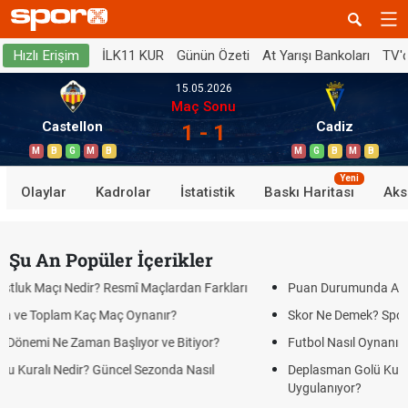
İLK11 KUR
Günün Özeti
At Yarışı Bankoları
TV'
Hızlı Erişim
15.05.2026
Maç Sonu
Castellon
Cadiz
1 - 1
M
B
G
M
B
M
G
B
M
B
Yeni
Olaylar
Kadrolar
İstatistik
Baskı Haritası
Aks
Şu An Popüler İçerikler
 Maçlardan Farkları
Puan Durumunda AG, OM ve Diğer Kısaltmalar 
nanır?
Skor Ne Demek? Sporda Skor ve Sonuç Kavraml
or ve Bitiyor?
Futbol Nasıl Oynanır? Temel Futbol Kuralları
ezonda Nasıl
Deplasman Golü Kuralı Nedir? Hangi Organiza
Uygulanıyor?