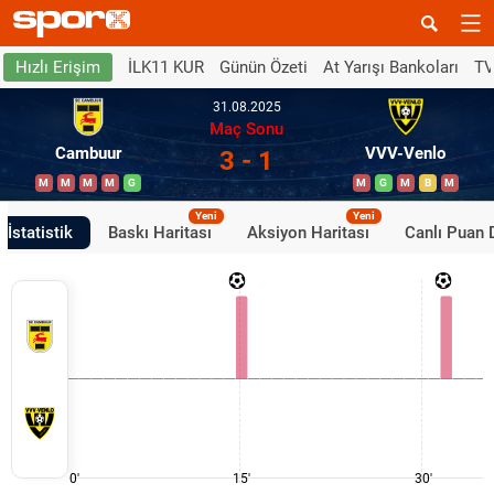
İLK11 KUR
Günün Özeti
At Yarışı Bankoları
TV
Hızlı Erişim
31.08.2025
Maç Sonu
Cambuur
VVV-Venlo
3 - 1
M
M
M
M
G
M
G
M
B
M
Yeni
Yeni
İstatistik
Baskı Haritası
Aksiyon Haritası
Canlı Puan
0'
15'
30'