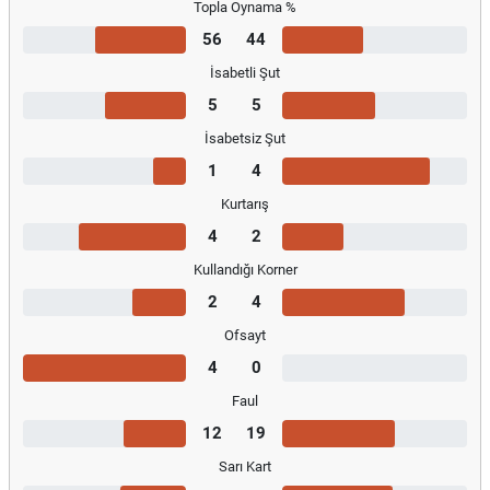
Topla Oynama %
56
44
İsabetli Şut
5
5
İsabetsiz Şut
1
4
Kurtarış
4
2
Kullandığı Korner
2
4
Ofsayt
4
0
Faul
12
19
Sarı Kart