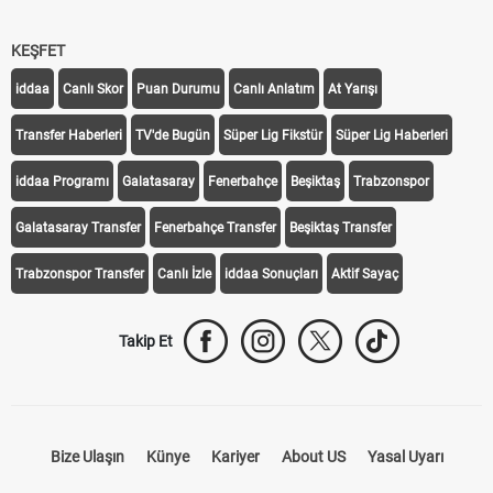
KEŞFET
iddaa
Canlı Skor
Puan Durumu
Canlı Anlatım
At Yarışı
Transfer Haberleri
TV'de Bugün
Süper Lig Fikstür
Süper Lig Haberleri
iddaa Programı
Galatasaray
Fenerbahçe
Beşiktaş
Trabzonspor
Galatasaray Transfer
Fenerbahçe Transfer
Beşiktaş Transfer
Trabzonspor Transfer
Canlı İzle
iddaa Sonuçları
Aktif Sayaç
Takip Et
Bize Ulaşın
Künye
Kariyer
About US
Yasal Uyarı