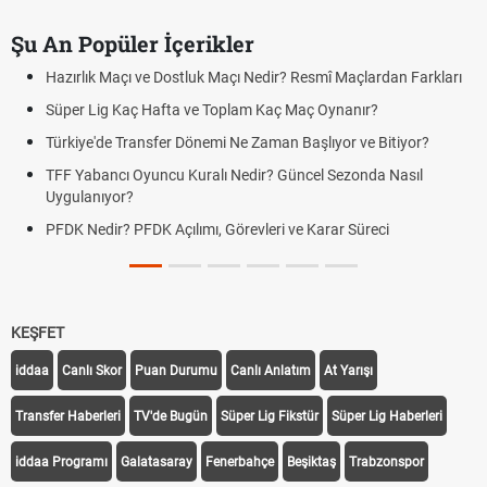
Şu An Popüler İçerikler
Hazırlık Maçı ve Dostluk Maçı Nedir? Resmî Maçlardan Farkları
Süper Lig Kaç Hafta ve Toplam Kaç Maç Oynanır?
Türkiye'de Transfer Dönemi Ne Zaman Başlıyor ve Bitiyor?
TFF Yabancı Oyuncu Kuralı Nedir? Güncel Sezonda Nasıl
Uygulanıyor?
PFDK Nedir? PFDK Açılımı, Görevleri ve Karar Süreci
KEŞFET
iddaa
Canlı Skor
Puan Durumu
Canlı Anlatım
At Yarışı
Transfer Haberleri
TV'de Bugün
Süper Lig Fikstür
Süper Lig Haberleri
iddaa Programı
Galatasaray
Fenerbahçe
Beşiktaş
Trabzonspor