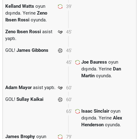
Kelland Watts
oyun
39'
dışında. Yerine
Zeno
Ibsen Rossi
oyunda.
Zeno Ibsen Rossi
asist
45'
yaptı.
GOL!
James Gibbons
45'
Joe Bauress
oyun
45'
dışında. Yerine
Dan
Martin
oyunda.
Adam Mayor
asist yaptı.
60'
GOL!
Sullay Kaikai
60'
Isaac Sinclair
oyun
65'
dışında. Yerine
Alex
Henderson
oyunda.
James Brophy
oyun
79'