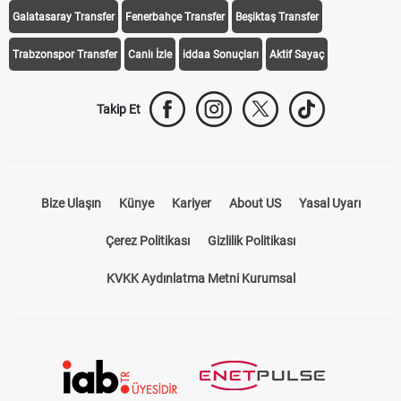
Galatasaray Transfer
Fenerbahçe Transfer
Beşiktaş Transfer
Trabzonspor Transfer
Canlı İzle
iddaa Sonuçları
Aktif Sayaç
Takip Et
Bize Ulaşın
Künye
Kariyer
About US
Yasal Uyarı
Çerez Politikası
Gizlilik Politikası
KVKK Aydınlatma Metni Kurumsal