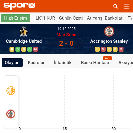
İLK11 KUR
Günün Özeti
At Yarışı Bankoları
TV
Hızlı Erişim
19.12.2025
Maç Sonu
Cambridge United
Accrington Stanley
2 - 0
B
G
B
G
M
B
M
B
B
M
Yeni
Olaylar
Kadrolar
İstatistik
Baskı Haritası
Aksiyon
0'
15'
30'