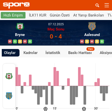
İLK11 KUR
Günün Özeti
At Yarışı Bankoları
TV
Hızlı Erişim
07.12.2025
Maç Sonu
Bryne
Aalesund
0 - 4
M
G
B
M
G
M
B
M
B
G
Yeni
Olaylar
Kadrolar
İstatistik
Baskı Haritası
Aksiyon
0'
15'
30'