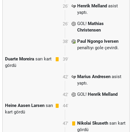
Henrik Melland
asist
26'
yaptı.
GOL!
Mathias
26'
Christensen
Paul Ngongo Iversen
38'
penaltıyı gole çevirdi.
Duarte Moreira
sarı kart
39'
gördü
Marius Andresen
asist
42'
yaptı.
GOL!
Henrik Melland
42'
Heine Aasen Larsen
sarı
44'
kart gördü
Nikolai Skuseth
sarı kart
47'
gördü