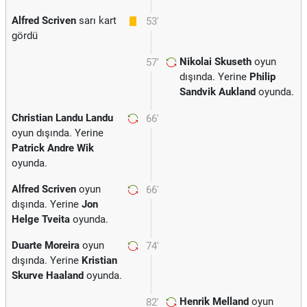
Alfred Scriven
sarı kart
53'
gördü
Nikolai Skuseth
oyun
57'
dışında. Yerine
Philip
Sandvik Aukland
oyunda.
Christian Landu Landu
66'
oyun dışında. Yerine
Patrick Andre Wik
oyunda.
Alfred Scriven
oyun
66'
dışında. Yerine
Jon
Helge Tveita
oyunda.
Duarte Moreira
oyun
74'
dışında. Yerine
Kristian
Skurve Haaland
oyunda.
Henrik Melland
oyun
82'