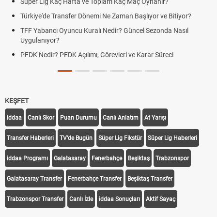
Süper Lig Kaç Hafta ve Toplam Kaç Maç Oynanır?
Sko
Türkiye'de Transfer Dönemi Ne Zaman Başlıyor ve Bitiyor?
Fut
TFF Yabancı Oyuncu Kuralı Nedir? Güncel Sezonda Nasıl
Dep
Uygulanıyor?
Uyg
PFDK Nedir? PFDK Açılımı, Görevleri ve Karar Süreci
DGS
Tar
KEŞFET
iddaa
Canlı Skor
Puan Durumu
Canlı Anlatım
At Yarışı
Transfer Haberleri
TV'de Bugün
Süper Lig Fikstür
Süper Lig Haberleri
iddaa Programı
Galatasaray
Fenerbahçe
Beşiktaş
Trabzonspor
Galatasaray Transfer
Fenerbahçe Transfer
Beşiktaş Transfer
Trabzonspor Transfer
Canlı İzle
iddaa Sonuçları
Aktif Sayaç