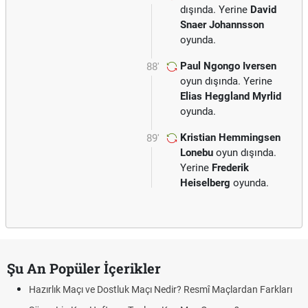
dışında. Yerine
David
Snaer Johannsson
oyunda.
Paul Ngongo Iversen
88'
oyun dışında. Yerine
Elias Heggland Myrlid
oyunda.
Kristian Hemmingsen
89'
Lonebu
oyun dışında.
Yerine
Frederik
Heiselberg
oyunda.
Şu An Popüler İçerikler
Hazırlık Maçı ve Dostluk Maçı Nedir? Resmî Maçlardan Farkları
Pua