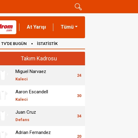
At Yarışı
Tümü
TV'DE BUGÜN
İSTATİSTİK
Takım Kadrosu
Miguel Narvaez
24
Kaleci
Aaron Escandell
30
Kaleci
Juan Cruz
34
Defans
Adrian Fernandez
20