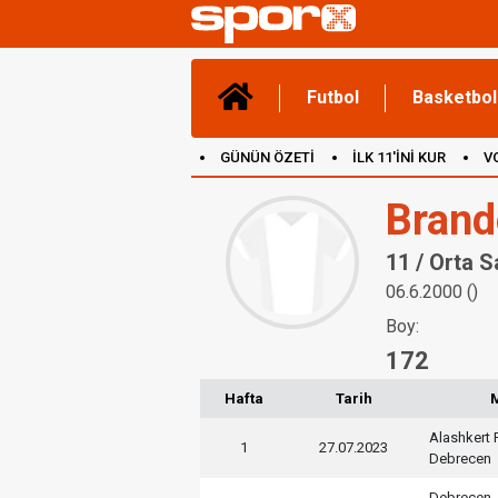
Futbol
Basketbol
GÜNÜN ÖZETİ
İLK 11'İNİ KUR
V
(YENİ) OYUNLAR
CANLI ANLATIM
Brand
11 / Orta 
06.6.2000 ()
Boy:
172
Hafta
Tarih
Alashkert 
1
27.07.2023
Debrecen
Debrecen