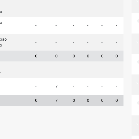
-
-
-
-
-
-
do
do
-
-
-
-
-
-
lbao
-
-
-
-
-
-
do
0
0
0
0
0
0
-
-
-
-
-
-
r
-
7
-
-
-
-
0
7
0
0
0
0