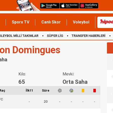
Sporx TV
Canlı Skor
Voleybol
OLEYBOL MİLLİ TAKIMLAR
SÜPER LİG
TRANSFER HABERLERİ
İNGİLTERE
on Domingues
Saha
Kilo:
Mevki:
65
Orta Saha
Maç
İlk11
Süre
FC
-
20
-
-
-
-