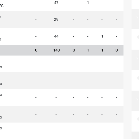
-
47
-
1
-
-
FC
n
-
29
-
-
-
-
-
44
-
-
1
-
n
0
140
0
1
1
0
-
-
-
-
-
-
do
-
-
-
-
-
-
do
do
-
-
-
-
-
-
-
-
-
-
-
-
do
do
-
-
-
-
-
-