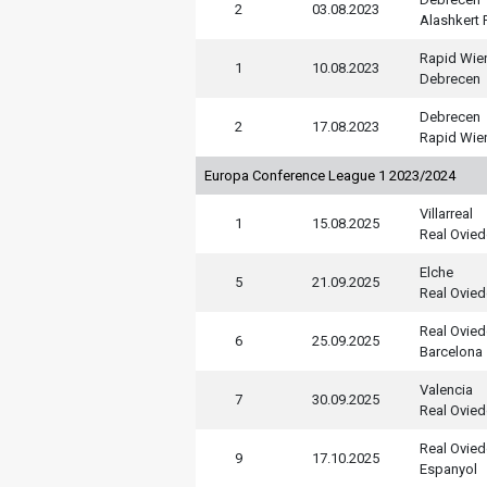
2
03.08.2023
Alashkert 
Rapid Wie
1
10.08.2023
Debrecen
Debrecen
2
17.08.2023
Rapid Wie
Europa Conference League 1 2023/2024
Villarreal
1
15.08.2025
Real Ovie
Elche
5
21.09.2025
Real Ovie
Real Ovie
6
25.09.2025
Barcelona
Valencia
7
30.09.2025
Real Ovie
Real Ovie
9
17.10.2025
Espanyol