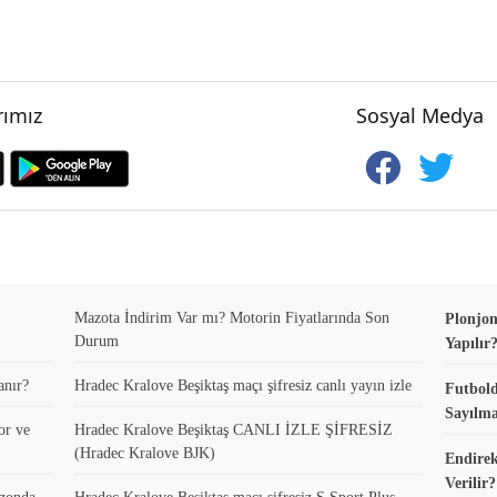
ımız
Sosyal Medya
Mazota İndirim Var mı? Motorin Fiyatlarında Son
Plonjon
Durum
Yapılır
anır?
Hradec Kralove Beşiktaş maçı şifresiz canlı yayın izle
Futbold
Sayılma
or ve
Hradec Kralove Beşiktaş CANLI İZLE ŞİFRESİZ
(Hradec Kralove BJK)
Endirek
Verilir?