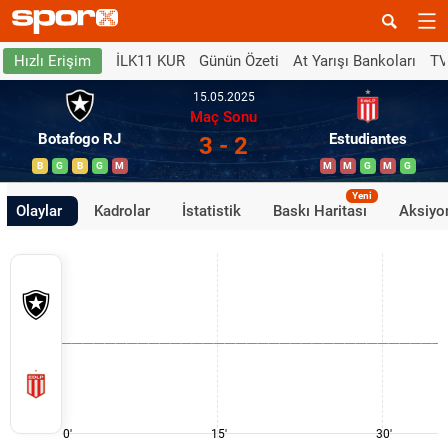
İLK11 KUR
Günün Özeti
At Yarışı Bankoları
TV
Hızlı Erişim
15.05.2025
Maç Sonu
Botafogo RJ
Estudiantes
3 - 2
B
G
B
G
M
M
M
G
M
G
Yeni
Olaylar
Kadrolar
İstatistik
Baskı Haritası
Aksiyon
0'
15'
30'