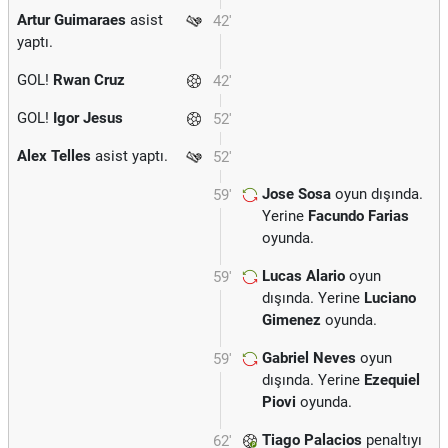
Artur Guimaraes
asist
42'
yaptı.
GOL!
Rwan Cruz
42'
GOL!
Igor Jesus
52'
Alex Telles
asist yaptı.
52'
Jose Sosa
oyun dışında.
59'
Yerine
Facundo Farias
oyunda.
Lucas Alario
oyun
59'
dışında. Yerine
Luciano
Gimenez
oyunda.
Gabriel Neves
oyun
59'
dışında. Yerine
Ezequiel
Piovi
oyunda.
Tiago Palacios
penaltıyı
62'