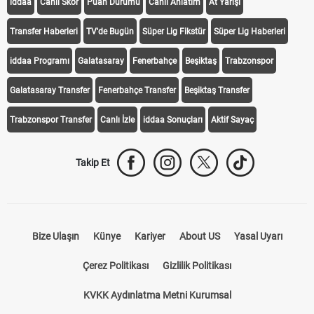
iddaa
Canlı Skor
Puan Durumu
Canlı Anlatım
At Yarışı
Transfer Haberleri
TV'de Bugün
Süper Lig Fikstür
Süper Lig Haberleri
iddaa Programı
Galatasaray
Fenerbahçe
Beşiktaş
Trabzonspor
Galatasaray Transfer
Fenerbahçe Transfer
Beşiktaş Transfer
Trabzonspor Transfer
Canlı İzle
iddaa Sonuçları
Aktif Sayaç
Takip Et
Bize Ulaşın
Künye
Kariyer
About US
Yasal Uyarı
Çerez Politikası
Gizlilik Politikası
KVKK Aydınlatma Metni Kurumsal