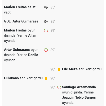
Marlon Freitas
asist
85'
yaptı.
GOL!
Artur Guimaraes
85'
Marlon Freitas
oyun
89'
dışında. Yerine
Allan
oyunda.
Artur Guimaraes
oyun
89'
dışında. Yerine
Danilo
oyunda.
Eric Meza
sarı kart gördü
90'
Cuiabano
sarı kart gördü
90'
Santiago Arzamendia
90'
oyun dışında. Yerine
Joaquin Tobio Burgos
oyunda.