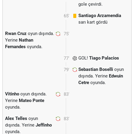
gole çevirdi.
Santiago Arzamendia
65'
sarı kart gördü
Rwan Cruz
oyun dışında.
75'
Yerine
Nathan
Fernandes
oyunda.
GOL!
Tiago Palacios
77'
Sebastian Boselli
oyun
79'
dışında. Yerine
Edwuin
Cetre
oyunda.
Vitinho
oyun dışında.
83'
Yerine
Mateo Ponte
oyunda.
Alex Telles
oyun
83'
dışında. Yerine
Jeffinho
oyunda.