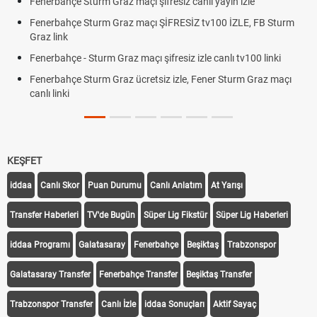
Fenerbahçe Sturm Graz maçı şifresiz canlı yayın izle
Fenerbahçe Sturm Graz maçı ŞİFRESİZ tv100 İZLE, FB Sturm
Graz link
Fenerbahçe - Sturm Graz maçı şifresiz izle canlı tv100 linki
Fenerbahçe Sturm Graz ücretsiz izle, Fener Sturm Graz maçı
canlı linki
KEŞFET
iddaa
Canlı Skor
Puan Durumu
Canlı Anlatım
At Yarışı
Transfer Haberleri
TV'de Bugün
Süper Lig Fikstür
Süper Lig Haberleri
iddaa Programı
Galatasaray
Fenerbahçe
Beşiktaş
Trabzonspor
Galatasaray Transfer
Fenerbahçe Transfer
Beşiktaş Transfer
Trabzonspor Transfer
Canlı İzle
iddaa Sonuçları
Aktif Sayaç