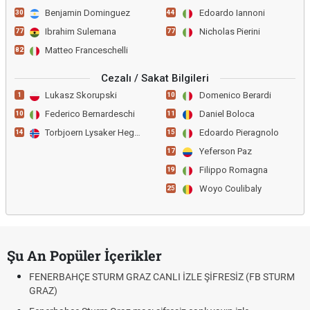
Benjamin Dominguez
Edoardo Iannoni
30
44
Ibrahim Sulemana
Nicholas Pierini
77
77
Matteo Franceschelli
82
Cezalı / Sakat Bilgileri
Lukasz Skorupski
Domenico Berardi
1
10
Federico Bernardeschi
Daniel Boloca
10
11
Torbjoern Lysaker Heggem
Edoardo Pieragnolo
14
15
Yeferson Paz
17
Filippo Romagna
19
Woyo Coulibaly
25
Şu An Popüler İçerikler
FENERBAHÇE STURM GRAZ CANLI İZLE ŞİFRESİZ (FB STURM
GRAZ)