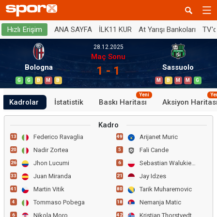
ANA SAYFA
İLK11 KUR
At Yarışı Bankoları
TV'
Hızlı Erişim
28.12.2025
Maç Sonu
Bologna
Sassuolo
1 - 1
G
G
B
M
B
M
B
M
M
G
Yeni
Ye
Kadrolar
İstatistik
Baskı Haritası
Aksiyon Haritas
Kadro
Federico Ravaglia
Arijanet Muric
13
49
Nadir Zortea
Fali Cande
20
5
Jhon Lucumi
Sebastian Walukiewicz
26
6
Juan Miranda
Jay Idzes
33
21
Martin Vitik
Tarik Muharemovic
41
80
Tommaso Pobega
Nemanja Matic
4
18
Nikola Moro
Kristian Thorstvedt
6
42