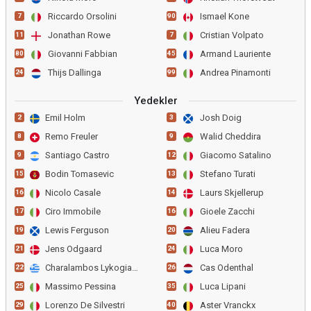
Riccardo Orsolini
Ismael Kone
7
90
Jonathan Rowe
Cristian Volpato
11
7
Giovanni Fabbian
Armand Lauriente
80
45
Thijs Dallinga
Andrea Pinamonti
24
99
Yedekler
Emil Holm
Josh Doig
2
3
Remo Freuler
Walid Cheddira
8
9
Santiago Castro
Giacomo Satalino
9
12
Bodin Tomasevic
Stefano Turati
15
13
Nicolo Casale
Laurs Skjellerup
16
14
Ciro Immobile
Gioele Zacchi
17
16
Lewis Ferguson
Alieu Fadera
19
20
Jens Odgaard
Luca Moro
21
24
Charalambos Lykogiannis
Cas Odenthal
22
26
Massimo Pessina
Luca Lipani
25
35
Lorenzo De Silvestri
Aster Vranckx
29
40