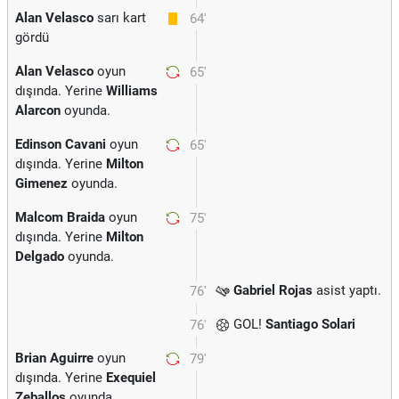
Alan Velasco
sarı kart
64'
gördü
Alan Velasco
oyun
65'
dışında. Yerine
Williams
Alarcon
oyunda.
Edinson Cavani
oyun
65'
dışında. Yerine
Milton
Gimenez
oyunda.
Malcom Braida
oyun
75'
dışında. Yerine
Milton
Delgado
oyunda.
Gabriel Rojas
asist yaptı.
76'
GOL!
Santiago Solari
76'
Brian Aguirre
oyun
79'
dışında. Yerine
Exequiel
Zeballos
oyunda.