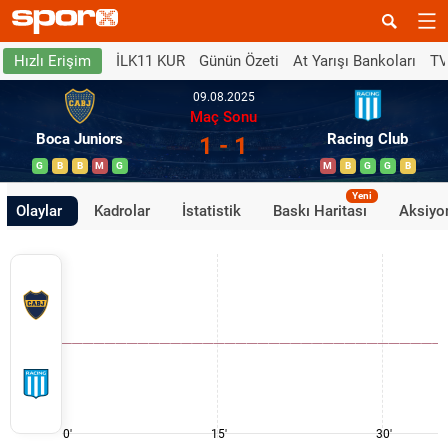
İLK11 KUR
Günün Özeti
At Yarışı Bankoları
TV
Hızlı Erişim
09.08.2025
Maç Sonu
Boca Juniors
Racing Club
1 - 1
G
B
B
M
G
M
B
G
G
B
Yeni
Olaylar
Kadrolar
İstatistik
Baskı Haritası
Aksiyon
0'
15'
30'