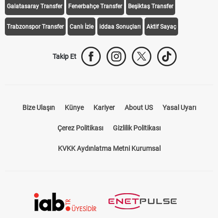
Galatasaray Transfer
Fenerbahçe Transfer
Beşiktaş Transfer
Trabzonspor Transfer
Canlı İzle
iddaa Sonuçları
Aktif Sayaç
Takip Et
Bize Ulaşın
Künye
Kariyer
About US
Yasal Uyarı
Çerez Politikası
Gizlilik Politikası
KVKK Aydınlatma Metni Kurumsal