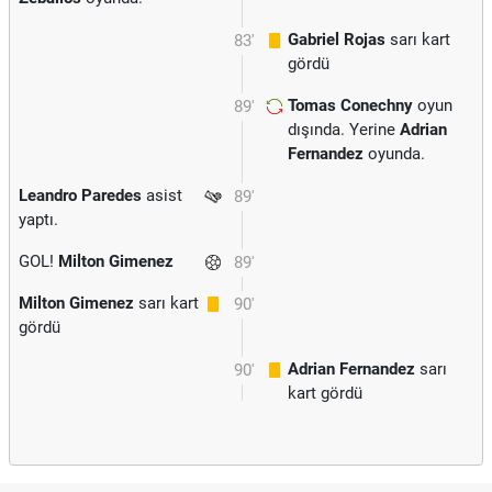
Gabriel Rojas
sarı kart
83'
gördü
Tomas Conechny
oyun
89'
dışında. Yerine
Adrian
Fernandez
oyunda.
Leandro Paredes
asist
89'
yaptı.
GOL!
Milton Gimenez
89'
Milton Gimenez
sarı kart
90'
gördü
Adrian Fernandez
sarı
90'
kart gördü