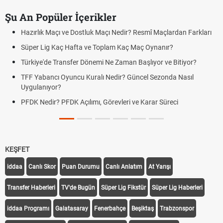
Şu An Popüler İçerikler
Hazırlık Maçı ve Dostluk Maçı Nedir? Resmî Maçlardan Farkları
Süper Lig Kaç Hafta ve Toplam Kaç Maç Oynanır?
Türkiye'de Transfer Dönemi Ne Zaman Başlıyor ve Bitiyor?
TFF Yabancı Oyuncu Kuralı Nedir? Güncel Sezonda Nasıl
Uygulanıyor?
PFDK Nedir? PFDK Açılımı, Görevleri ve Karar Süreci
KEŞFET
iddaa
Canlı Skor
Puan Durumu
Canlı Anlatım
At Yarışı
Transfer Haberleri
TV'de Bugün
Süper Lig Fikstür
Süper Lig Haberleri
iddaa Programı
Galatasaray
Fenerbahçe
Beşiktaş
Trabzonspor