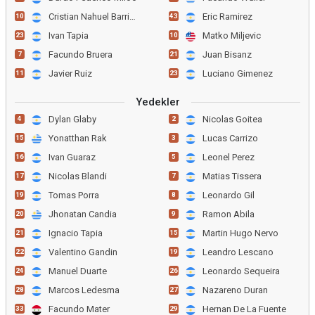
Cristian Nahuel Barrios
Eric Ramirez
10
43
Ivan Tapia
Matko Miljevic
23
10
Facundo Bruera
Juan Bisanz
7
21
Javier Ruiz
Luciano Gimenez
11
23
Yedekler
Dylan Glaby
Nicolas Goitea
4
2
Yonatthan Rak
Lucas Carrizo
15
3
Ivan Guaraz
Leonel Perez
16
5
Nicolas Blandi
Matias Tissera
17
7
Tomas Porra
Leonardo Gil
19
8
Jhonatan Candia
Ramon Abila
20
9
Ignacio Tapia
Martin Hugo Nervo
21
15
Valentino Gandin
Leandro Lescano
22
19
Manuel Duarte
Leonardo Sequeira
24
26
Marcos Ledesma
Nazareno Duran
28
27
Facundo Mater
Hernan De La Fuente
33
29