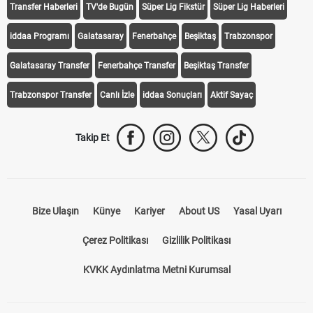
Transfer Haberleri
TV'de Bugün
Süper Lig Fikstür
Süper Lig Haberleri
iddaa Programı
Galatasaray
Fenerbahçe
Beşiktaş
Trabzonspor
Galatasaray Transfer
Fenerbahçe Transfer
Beşiktaş Transfer
Trabzonspor Transfer
Canlı İzle
iddaa Sonuçları
Aktif Sayaç
Takip Et
Bize Ulaşın
Künye
Kariyer
About US
Yasal Uyarı
Çerez Politikası
Gizlilik Politikası
KVKK Aydınlatma Metni Kurumsal