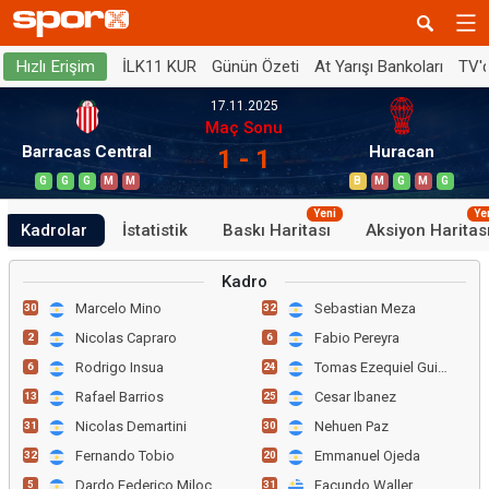
İLK11 KUR
Günün Özeti
At Yarışı Bankoları
TV'
Hızlı Erişim
17.11.2025
Maç Sonu
Barracas Central
Huracan
1 - 1
G
G
G
M
M
B
M
G
M
G
Yeni
Ye
Kadrolar
İstatistik
Baskı Haritası
Aksiyon Haritas
Kadro
Marcelo Mino
Sebastian Meza
30
32
Nicolas Capraro
Fabio Pereyra
2
6
Rodrigo Insua
Tomas Ezequiel Guidara
6
24
Rafael Barrios
Cesar Ibanez
13
25
Nicolas Demartini
Nehuen Paz
31
30
Fernando Tobio
Emmanuel Ojeda
32
20
Dardo Federico Miloc
Facundo Waller
5
31