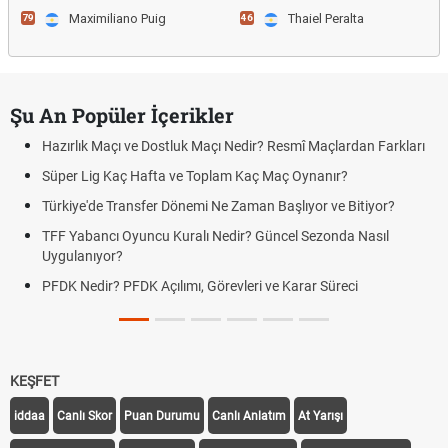
Maximiliano Puig
Thaiel Peralta
79
46
Şu An Popüler İçerikler
Hazırlık Maçı ve Dostluk Maçı Nedir? Resmî Maçlardan Farkları
Süper Lig Kaç Hafta ve Toplam Kaç Maç Oynanır?
Türkiye'de Transfer Dönemi Ne Zaman Başlıyor ve Bitiyor?
TFF Yabancı Oyuncu Kuralı Nedir? Güncel Sezonda Nasıl
Uygulanıyor?
PFDK Nedir? PFDK Açılımı, Görevleri ve Karar Süreci
KEŞFET
iddaa
Canlı Skor
Puan Durumu
Canlı Anlatım
At Yarışı