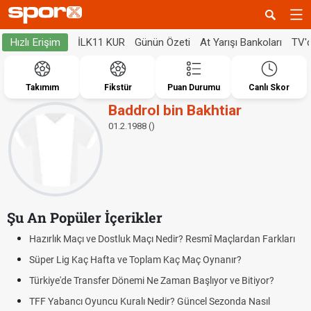
İLK11 KUR
Günün Özeti
At Yarışı Bankoları
TV'
Hızlı Erişim
Takımım
Fikstür
Puan Durumu
Canlı Skor
Baddrol bin Bakhtiar
01.2.1988 ()
Şu An Popüler İçerikler
Hazırlık Maçı ve Dostluk Maçı Nedir? Resmî Maçlardan Farkları
Süper Lig Kaç Hafta ve Toplam Kaç Maç Oynanır?
Türkiye'de Transfer Dönemi Ne Zaman Başlıyor ve Bitiyor?
TFF Yabancı Oyuncu Kuralı Nedir? Güncel Sezonda Nasıl