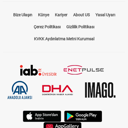
Bize Ulaşın
Künye
Kariyer
About US
Yasal Uyarı
Çerez Politikası
Gizlilik Politikası
KVKK Aydınlatma Metni Kurumsal