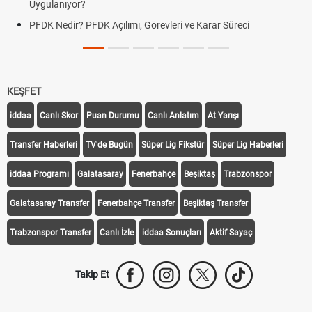
Uygulanıyor?
PFDK Nedir? PFDK Açılımı, Görevleri ve Karar Süreci
KEŞFET
iddaa
Canlı Skor
Puan Durumu
Canlı Anlatım
At Yarışı
Transfer Haberleri
TV'de Bugün
Süper Lig Fikstür
Süper Lig Haberleri
iddaa Programı
Galatasaray
Fenerbahçe
Beşiktaş
Trabzonspor
Galatasaray Transfer
Fenerbahçe Transfer
Beşiktaş Transfer
Trabzonspor Transfer
Canlı İzle
iddaa Sonuçları
Aktif Sayaç
Takip Et