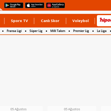
Sporx TV
Canlı Skor
Voleybol
Fransa Ligi
Süper Lig
Milli Takım
Premier Lig
La Liga
05 Ağustos
06 Ağustos