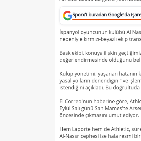
Sporx’i buradan Google’da işaret
İspanyol oyuncunun kulübü Al Nas
nedeniyle kırmızı-beyazlı ekip tra
Bask ekibi, konuya ilişkin geçtiğim
değerlendirmesinde olduğunu belir
Kulüp yönetimi, yaşanan hatanın 
yasal yolların denendiğini" ve işl
istendiğini açıkladı. Bu doğrultuda
El Correo'nun haberine göre, Athle
Eylül Salı günü San Mames'te Arse
öncesinde çıkmasını umut ediyor.
Hem Laporte hem de Athletic, süre
Al-Nassr cephesi ise hala resmi bi