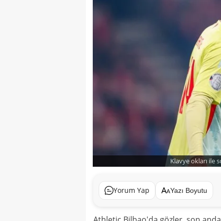
Klavye okları ile 
Yorum Yap
Yazı Boyutu
Athletic Bilbao'da gözler, son anda