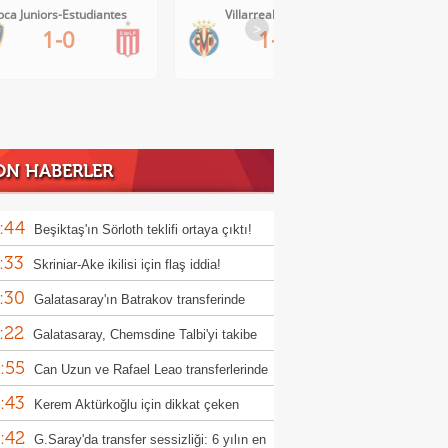
Villarreal-Levante
AC Milan-Inter
>
1-0
1-1
ON HABERLER
:44
Beşiktaş'ın Sörloth teklifi ortaya çıktı!
:33
Skriniar-Ake ikilisi için flaş iddia!
:30
Galatasaray'ın Batrakov transferinde
:22
jerlik krizi!
Galatasaray, Chemsdine Talbi'yi takibe
:55
Can Uzun ve Rafael Leao transferlerinde
:43
ifini sundu
Kerem Aktürkoğlu için dikkat çeken
:42
er!
G.Saray'da transfer sessizliği: 6 yılın en