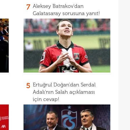
17
açık
7
Aleksey Batrakov'dan
Galatasaray sorusuna yanıt!
17
durd
16
16
16
16
16
16
Bord
16
5
Ertuğrul Doğan'dan Serdal
Adalı'nın Salah açıklaması
15
açık
için cevap!
15
aldı!
15
14
ayrı