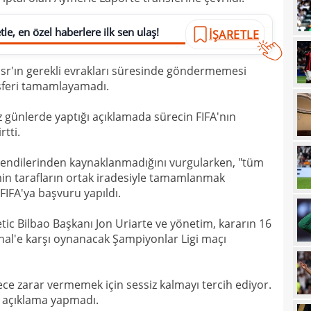
00
le, en özel haberlere ilk sen ulaş!
İŞARETLE
00
Cafe
sr'ın gerekli evrakları süresinde göndermemesi
00
seçi
nsferi tamamlayamadı.
00
Şamp
iz günlerde yaptığı açıklamada sürecin FIFA'nın
00
dön
tti.
00
çalış
kendilerinden kaynaklanmadığını vurgularken, "tüm
00
oyun
emin tarafların ortak iradesiyle tamamlanmak
00
 FIFA'ya başvuru yapıldı.
açık
23
tic Bilbao Başkanı Jon Uriarte ve yönetim, kararın 16
nal'e karşı oynanacak Şampiyonlar Ligi maçı
23
ihti
23
öne 
ce zarar vermemek için sessiz kalmayı tercih ediyor.
22
r açıklama yapmadı.