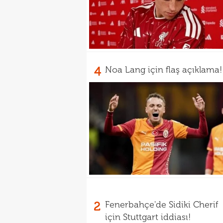
4
Noa Lang için flaş açıklama!
2
Fenerbahçe'de Sidiki Cherif
için Stuttgart iddiası!