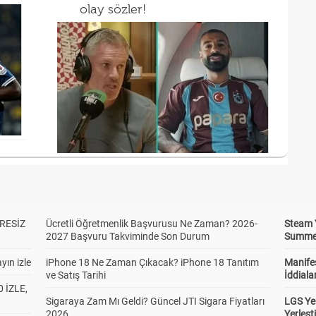
olay sözler!
RESİZ
Ücretli Öğretmenlik Başvurusu Ne Zaman? 2026-
Steam 
2027 Başvuru Takviminde Son Durum
Summer 
yın izle
iPhone 18 Ne Zaman Çıkacak? iPhone 18 Tanıtım
Manifes
ve Satış Tarihi
İddiala
 İZLE,
Sigaraya Zam Mı Geldi? Güncel JTI Sigara Fiyatları
LGS Yer
2026
Yerleş