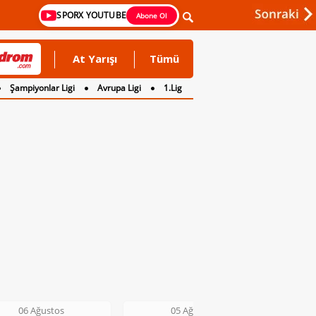
SPORX YOUTUBE
Abone Ol
At Yarışı
Tümü
Şampiyonlar Ligi
Avrupa Ligi
1.Lig
05 Ağustos
05 Ağustos