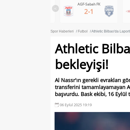
AGF-Sabah FK
Brann-Apollon Limassol
<
2-1
0-1
Spor Haberleri
Futbol
Athletic Bilbao'da Laport
Athletic Bilb
bekleyişi!
Al Nassr'ın gerekli evrakları
transferini tamamlayamayan At
başvurdu. Bask ekibi, 16 Eylül 
06 Eylül 2025 19:19