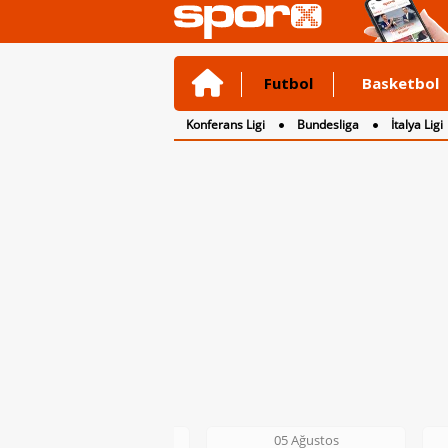
Futbol
Basketbol
Konferans Ligi
Bundesliga
İtalya Ligi
2. Lig
3. Lig
05 Ağustos
05 Ağustos