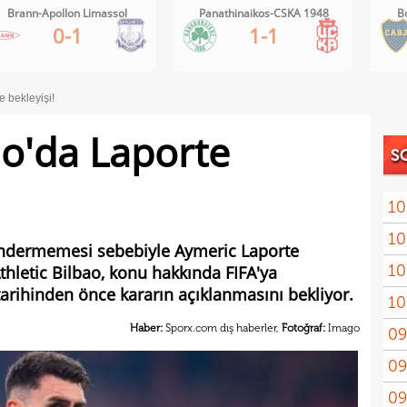
Panathinaikos-CSKA 1948
Boca Juniors-Estudiantes
1-1
1-0
e bekleyişi!
ao'da Laporte
S
10
10
 göndermemesi sebebiyle Aymeric Laporte
10
hletic Bilbao, konu hakkında FIFA'ya
tarihinden önce kararın açıklanmasını bekliyor.
10
mena
Haber:
Sporx.com dış haberler,
Fotoğraf:
Imago
09
aldı
09
tekl
09
sözl