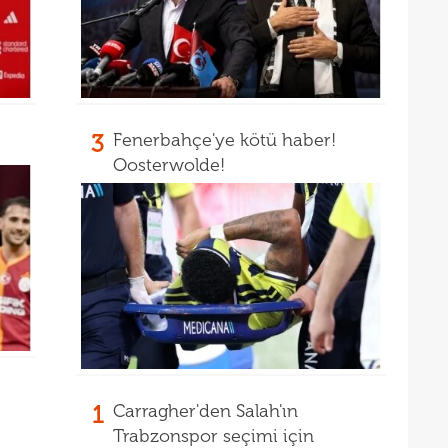
14
14
açık
Warr
3
Fenerbahçe'ye kötü haber!
Oosterwolde!
1
Carragher'den Salah'ın
Trabzonspor seçimi için