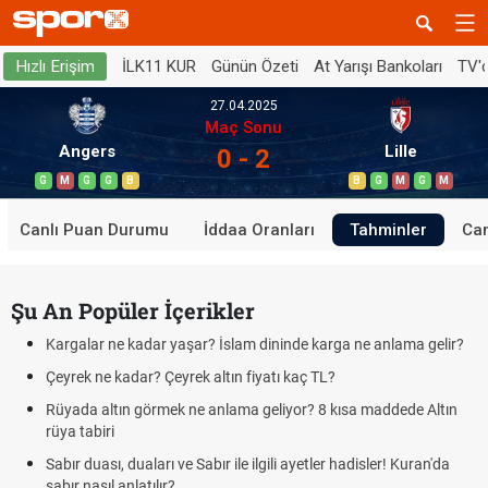
İLK11 KUR
Günün Özeti
At Yarışı Bankoları
TV'
Hızlı Erişim
27.04.2025
Maç Sonu
Angers
Lille
0 - 2
G
M
G
G
B
B
G
M
G
M
Canlı Puan Durumu
İddaa Oranları
Tahminler
Can
Şu An Popüler İçerikler
Kargalar ne kadar yaşar? İslam dininde karga ne anlama gelir?
Çeyrek ne kadar? Çeyrek altın fiyatı kaç TL?
Rüyada altın görmek ne anlama geliyor? 8 kısa maddede Altın
rüya tabiri
Sabır duası, duaları ve Sabır ile ilgili ayetler hadisler! Kuran'da
sabır nasıl anlatılır?