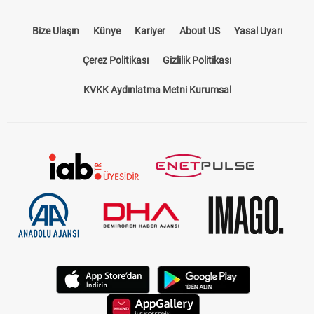
Bize Ulaşın
Künye
Kariyer
About US
Yasal Uyarı
Çerez Politikası
Gizlilik Politikası
KVKK Aydınlatma Metni Kurumsal