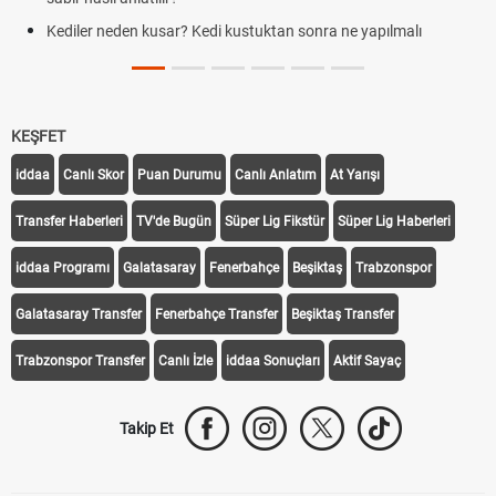
Kediler neden kusar? Kedi kustuktan sonra ne yapılmalı
KEŞFET
iddaa
Canlı Skor
Puan Durumu
Canlı Anlatım
At Yarışı
Transfer Haberleri
TV'de Bugün
Süper Lig Fikstür
Süper Lig Haberleri
iddaa Programı
Galatasaray
Fenerbahçe
Beşiktaş
Trabzonspor
Galatasaray Transfer
Fenerbahçe Transfer
Beşiktaş Transfer
Trabzonspor Transfer
Canlı İzle
iddaa Sonuçları
Aktif Sayaç
Takip Et