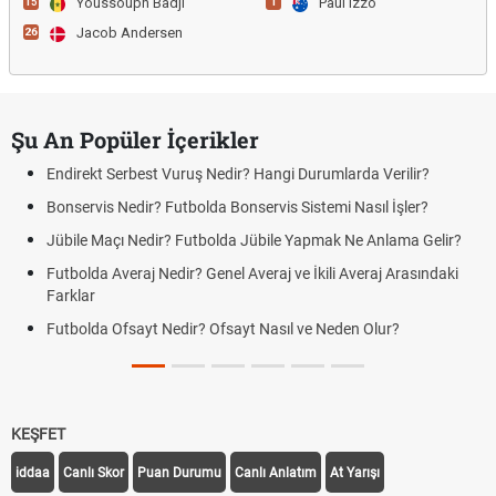
Youssouph Badji
Paul Izzo
15
1
Jacob Andersen
26
Şu An Popüler İçerikler
Endirekt Serbest Vuruş Nedir? Hangi Durumlarda Verilir?
Bonservis Nedir? Futbolda Bonservis Sistemi Nasıl İşler?
Jübile Maçı Nedir? Futbolda Jübile Yapmak Ne Anlama Gelir?
Futbolda Averaj Nedir? Genel Averaj ve İkili Averaj Arasındaki
Farklar
Futbolda Ofsayt Nedir? Ofsayt Nasıl ve Neden Olur?
KEŞFET
iddaa
Canlı Skor
Puan Durumu
Canlı Anlatım
At Yarışı