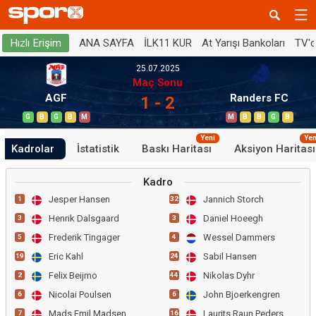
ANA SAYFA
İLK11 KUR
At Yarışı Bankoları
TV'
Hızlı Erişim
25.07.2025
Maç Sonu
AGF
Randers FC
1 - 2
G
B
G
B
M
M
B
B
G
B
Yeni
Yen
Kadrolar
İstatistik
Baskı Haritası
Aksiyon Haritası
Kadro
Jesper Hansen
Jannich Storch
1
32
Henrik Dalsgaard
Daniel Hoeegh
3
3
Frederik Tingager
Wessel Dammers
5
4
Eric Kahl
Sabil Hansen
19
24
Felix Beijmo
Nikolas Dyhr
2
44
Nicolai Poulsen
John Bjoerkengren
6
6
Mads Emil Madsen
Laurits Raun Pedersen
7
16