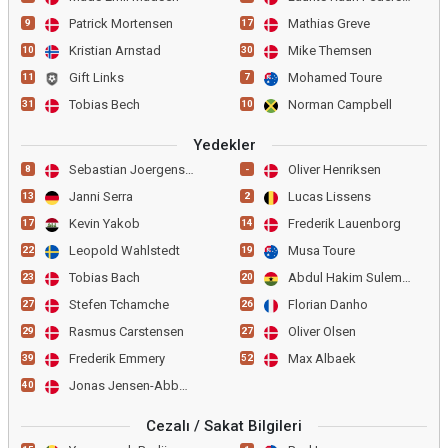
Patrick Mortensen
Mathias Greve
9
17
Kristian Arnstad
Mike Themsen
10
30
Gift Links
Mohamed Toure
11
7
Tobias Bech
Norman Campbell
31
10
Yedekler
Sebastian Joergensen
Oliver Henriksen
8
-
Janni Serra
Lucas Lissens
13
2
Kevin Yakob
Frederik Lauenborg
17
14
Leopold Wahlstedt
Musa Toure
22
19
Tobias Bach
Abdul Hakim Sulemana
23
20
Stefen Tchamche
Florian Danho
27
26
Rasmus Carstensen
Oliver Olsen
29
27
Frederik Emmery
Max Albaek
39
52
Jonas Jensen-Abbew
40
Cezalı / Sakat Bilgileri