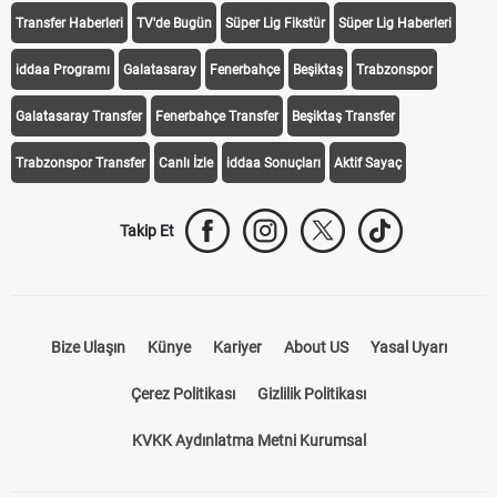
Transfer Haberleri
TV'de Bugün
Süper Lig Fikstür
Süper Lig Haberleri
iddaa Programı
Galatasaray
Fenerbahçe
Beşiktaş
Trabzonspor
Galatasaray Transfer
Fenerbahçe Transfer
Beşiktaş Transfer
Trabzonspor Transfer
Canlı İzle
iddaa Sonuçları
Aktif Sayaç
Takip Et
Bize Ulaşın
Künye
Kariyer
About US
Yasal Uyarı
Çerez Politikası
Gizlilik Politikası
KVKK Aydınlatma Metni Kurumsal