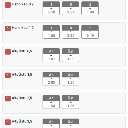
Handikap 0:2
1
0
2
1
5.10
3.64
1.00
Handikap 1:0
1
0
2
1
1.00
3.52
6.19
Altı/Üstü 0,5
Alt
Üst
1
7.81
1.00
Altı/Üstü 1,5
Alt
Üst
1
2.83
1.20
Altı/Üstü 2,5
Alt
Üst
1
1.54
1.85
Altı/Üstü 3,5
Alt
Üst
1