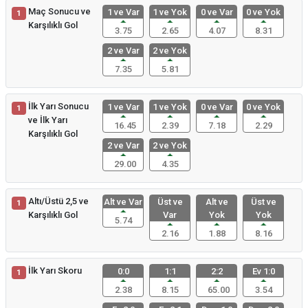
Maç Sonucu ve
1 ve Var
1 ve Yok
0 ve Var
0 ve Yok
1
Karşılıklı Gol
3.75
2.65
4.07
8.31
2 ve Var
2 ve Yok
7.35
5.81
İlk Yarı Sonucu
1 ve Var
1 ve Yok
0 ve Var
0 ve Yok
1
ve İlk Yarı
16.45
2.39
7.18
2.29
Karşılıklı Gol
2 ve Var
2 ve Yok
29.00
4.35
Altı/Üstü 2,5 ve
Alt ve Var
Üst ve
Alt ve
Üst ve
1
Karşılıklı Gol
Var
Yok
Yok
5.74
2.16
1.88
8.16
İlk Yarı Skoru
0:0
1:1
2:2
Ev 1:0
1
2.38
8.15
65.00
3.54