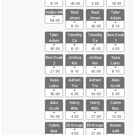
8.10
45.00
3.60
18.00
Veljko Mil
Raul
Raul
Tyler
Jimen
Jimen
Adam
68.00
8.10
45.00
8.10
Tyler
Timothy
Timothy
Ben Doak
Adam
Ca
Ca
1
45.00
8.10
45.00
4.50
Ben Doak
Joshua
Joshua
Sasa
2
Kin
Kin
Lukic
27.00
8.10
45.00
8.10
Sasa
Adrien
Adrien
Alex
Lukic
Tru
Tru
Scott
45.00
6.30
36.00
6.30
Alex
Harry
Harry
Calvin
Scott
Wils
Wils
Bas
36.00
4.50
27.00
13.50
Calvin
Eli Kroupi
Eli Kroupi
Amine
Bas
Adli
4.50
27.00