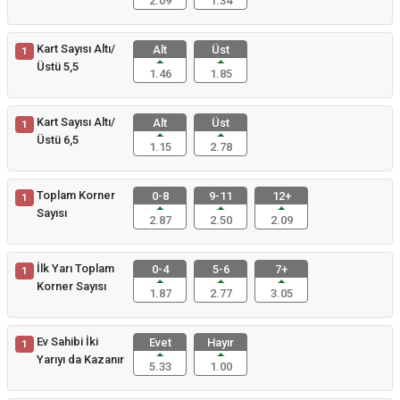
2.09
1.34
Kart Sayısı Altı/
Alt
Üst
1
Üstü 5,5
1.46
1.85
Kart Sayısı Altı/
Alt
Üst
1
Üstü 6,5
1.15
2.78
Toplam Korner
0-8
9-11
12+
1
Sayısı
2.87
2.50
2.09
İlk Yarı Toplam
0-4
5-6
7+
1
Korner Sayısı
1.87
2.77
3.05
Ev Sahibi İki
Evet
Hayır
1
Yarıyı da Kazanır
5.33
1.00