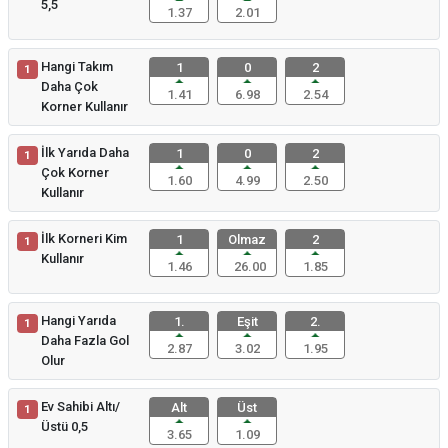
5,5
1.37
2.01
Hangi Takım
1
0
2
1
Daha Çok
1.41
6.98
2.54
Korner Kullanır
İlk Yarıda Daha
1
0
2
1
Çok Korner
1.60
4.99
2.50
Kullanır
İlk Korneri Kim
1
Olmaz
2
1
Kullanır
1.46
26.00
1.85
Hangi Yarıda
1.
Eşit
2.
1
Daha Fazla Gol
2.87
3.02
1.95
Olur
Ev Sahibi Altı/
Alt
Üst
1
Üstü 0,5
3.65
1.09