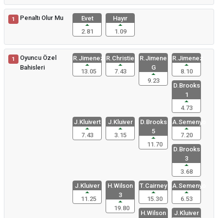
Penaltı Olur Mu
Evet
Hayır
1
2.81
1.09
Oyuncu Özel
R.Jimenez
R.Christie
R.Jimene
R.Jimenez
1
Bahisleri
G
13.05
7.43
8.10
9.23
D.Brooks
1
4.73
J.Kluivert
J.Kluiver
D.Brooks
A.Semenyo
5
7.43
3.15
7.20
11.70
D.Brooks
3
3.68
J.Kluiver
H.Wilson
T.Cairney
A.Semenyo
3
11.25
15.30
6.53
19.80
H.Wilson
J.Kluiver