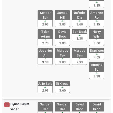
3.15
Sander
James
Bafode
Antonee
Ber
Hill
Dia
Ro
2.93
3.83
3.60
3.15
Tyler
David
Ben Doak
Harry
Adam
Broo
Wils
3.38
2.70
3.83
3.60
Joachim
Marcus
Marcos
Evanilson
An
Tav
Sen
4.05
3.38
3.83
2.93
Antoine
Se
3.38
Julio Sole
Eli Kroupi
2.93
3.60
Oyuncu asist
Sander
Sander
David
David
1
yapar
Ber
Ber
Broo
Broo