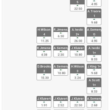
5
4.95
22.50
A.Traore
1
9.68
H.Wilson
R.Jimenez
A.Iwobi
A.Semeny
4
2+
G
6.30
11.25
26.00
4.95
R.Jimenez
A.Semenyo
J.Kluiver
A.Iwobi
1+
4.38
2.30
10.80
8.33
D.Brooks
A.Semenyo
H.Wilson
J.King 1+
2
3
10.80
9.68
15.30
3.24
A.Scott
1+
8.33
J.Kluivert
J.Kluivert
J.Kluiver
A.Semenyo
1.91
2.52
22.50
2.68