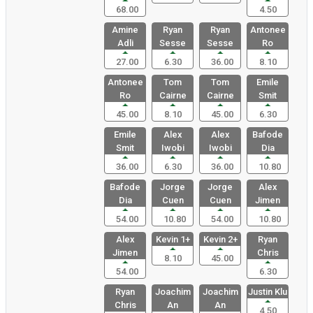
68.00
4.50
Amine
Ryan
Ryan
Antonee
Adli
Sesse
Sesse
Ro
27.00
6.30
36.00
8.10
Antonee
Tom
Tom
Emile
Ro
Cairne
Cairne
Smit
45.00
8.10
45.00
6.30
Emile
Alex
Alex
Bafode
Smit
Iwobi
Iwobi
Dia
36.00
6.30
36.00
10.80
Bafode
Jorge
Jorge
Alex
Dia
Cuen
Cuen
Jimen
54.00
10.80
54.00
10.80
Alex
Kevin 1+
Kevin 2+
Ryan
Jimen
Chris
8.10
45.00
54.00
6.30
Ryan
Joachim
Joachim
Justin Klu
Chris
An
An
4.50