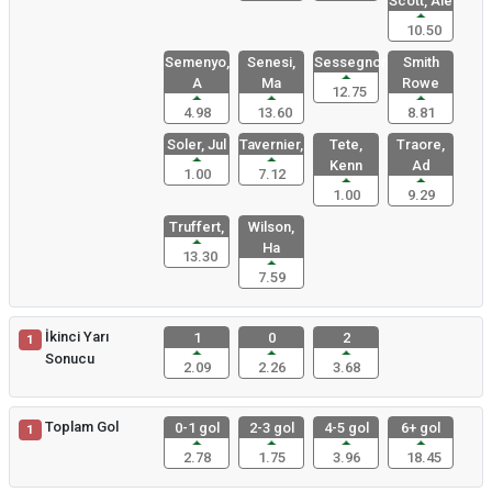
Scott, Ale
10.50
Semenyo,
Senesi,
Sessegnon,
Smith
A
Ma
Rowe
12.75
4.98
13.60
8.81
Soler, Jul
Tavernier,
Tete,
Traore,
Kenn
Ad
1.00
7.12
1.00
9.29
Truffert,
Wilson,
Ha
13.30
7.59
İkinci Yarı
1
0
2
1
Sonucu
2.09
2.26
3.68
Toplam Gol
0-1 gol
2-3 gol
4-5 gol
6+ gol
1
2.78
1.75
3.96
18.45