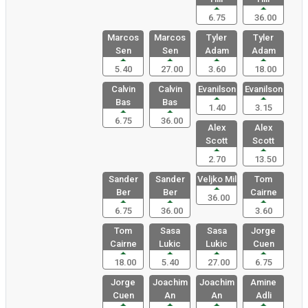
6.75
36.00
Marcos
Marcos
Tyler
Tyler
Sen
Sen
Adam
Adam
5.40
27.00
3.60
18.00
Calvin
Calvin
Evanilson
Evanilson
Bas
Bas
1.40
3.15
6.75
36.00
Alex
Alex
Scott
Scott
2.70
13.50
Sander
Sander
Veljko Mil
Tom
Ber
Ber
Cairne
36.00
6.75
36.00
3.60
Tom
Sasa
Sasa
Jorge
Cairne
Lukic
Lukic
Cuen
18.00
5.40
27.00
6.75
Jorge
Joachim
Joachim
Amine
Cuen
An
An
Adli