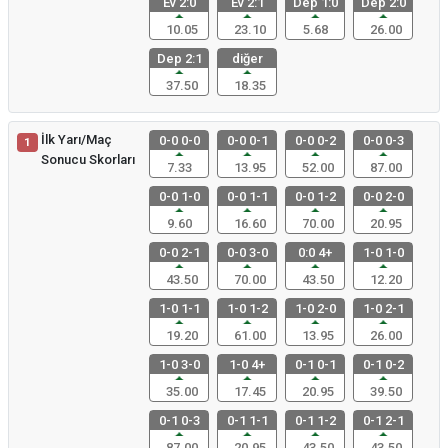
Ev 2:0
Ev 2:1
Dep 1:0
Dep 2:0
10.05
23.10
5.68
26.00
Dep 2:1
diğer
37.50
18.35
İlk Yarı/Maç
0-0 0-0
0-0 0-1
0-0 0-2
0-0 0-3
1
Sonucu Skorları
7.33
13.95
52.00
87.00
0-0 1-0
0-0 1-1
0-0 1-2
0-0 2-0
9.60
16.60
70.00
20.95
0-0 2-1
0-0 3-0
0:0 4+
1-0 1-0
43.50
70.00
43.50
12.20
1-0 1-1
1-0 1-2
1-0 2-0
1-0 2-1
19.20
61.00
13.95
26.00
1-0 3-0
1-0 4+
0-1 0-1
0-1 0-2
35.00
17.45
20.95
39.50
0-1 0-3
0-1 1-1
0-1 1-2
0-1 2-1
87.00
20.95
43.50
43.50