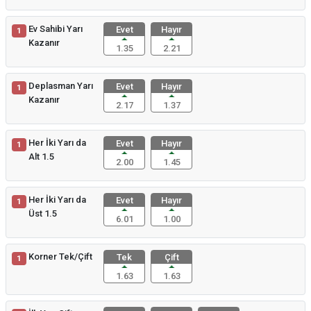
Ev Sahibi Yarı
Evet
Hayır
1
Kazanır
1.35
2.21
Deplasman Yarı
Evet
Hayır
1
Kazanır
2.17
1.37
Her İki Yarı da
Evet
Hayır
1
Alt 1.5
2.00
1.45
Her İki Yarı da
Evet
Hayır
1
Üst 1.5
6.01
1.00
Korner Tek/Çift
Tek
Çift
1
1.63
1.63