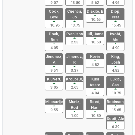
9.07
13.80
5.62
4.96
Cook,
Cuenca,
Diakite, B
Diop,
Lewi
Jo
Issa
10.65
10.95
13.75
15.45
Doak,
Evanilson
Hill, Jame
Iwobi,
Ben
Ale
2.53
10.60
4.05
4.90
Jimenez,
Jimenez,
Kevin
King,
A
R
Josh
4.82
9.51
3.37
4.82
Kluivert,
Kroupi Jr,
Kusi
Lukic,
Asare
Sas
3.05
2.65
4.04
10.75
Milosavlje
Muniz,
Reed,
Robinson,
Rod
Harr
9.55
15.65
1.00
10.80
Scott, Ale
6.39