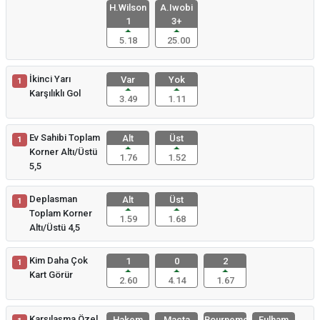
H.Wilson
A.Iwobi
1
3+
5.18
25.00
İkinci Yarı
Var
Yok
1
Karşılıklı Gol
3.49
1.11
Ev Sahibi Toplam
Alt
Üst
1
Korner Altı/Üstü
1.76
1.52
5,5
Deplasman
Alt
Üst
1
Toplam Korner
1.59
1.68
Altı/Üstü 4,5
Kim Daha Çok
1
0
2
1
Kart Görür
2.60
4.14
1.67
Karşılaşma Özel
Hakem
Maçta
Bournemout
Fulham