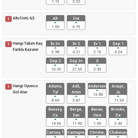
1.13
3.32
Altı/Üstü 4,5
Alt
Üst
1
1.00
6.75
Hangi Takım Kaç
Ev 3+
Ev 2
Ev 1
Dep 1
1
Farkla Kazanır
5.98
4.21
2.76
4.24
Dep 2
Dep 3+
0
10.30
27.50
2.43
Hangi Oyuncu
Adams,
Adli,
Andersen,
Araujo,
1
Gol Atar
Tyl
Amin
Ju
13.80
8.69
3.87
11.50
Bassey,
Berge,
Bevan,
Brooks,
Ca
San
Owe
Da
14.60
11.90
1.00
3.43
Cairney, T
Castagne,
Christie,
Chukwueze,