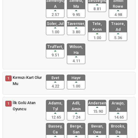
Semenyo,
Senesi,
Sessegnon,
Smith
A
Ma
Rowe
8.81
2.57
9.95
4.98
Soler, Jul
Tavernier,
Tete,
Traore,
Kenn
Ad
1.00
3.80
1.00
5.36
Truffert,
Wilson,
Ha
9.51
4.11
Kırmızı Kart Olur
Evet
Hayır
1
Mu
4.22
1.00
İlk Golü Atan
Adams,
Adli,
Andersen,
Araujo,
1
Oyuncu
Tyl
Amin
Ju
15.90
12.65
7.24
14.65
Bassey,
Berge,
Bevan,
Brooks,
Ca
San
Owe
Da