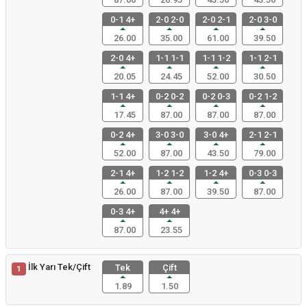
0-1 4+
2-0 2-0
2-0 2-1
2-0 3-0
26.00
35.00
61.00
39.50
2-0 4+
1-1 1-1
1-1 1-2
1-1 2-1
20.05
24.45
52.00
30.50
1-1 4+
0-2 0-2
0-2 0-3
0-2 1-2
17.45
87.00
87.00
87.00
0-2 4+
3-0 3-0
3-0 4+
2-1 2-1
52.00
87.00
43.50
79.00
2-1 4+
1-2 1-2
1-2 4+
0-3 0-3
26.00
87.00
39.50
87.00
0-3 4+
4+ 4+
87.00
23.55
İlk Yarı Tek/Çift
Tek
Çift
1
1.89
1.50