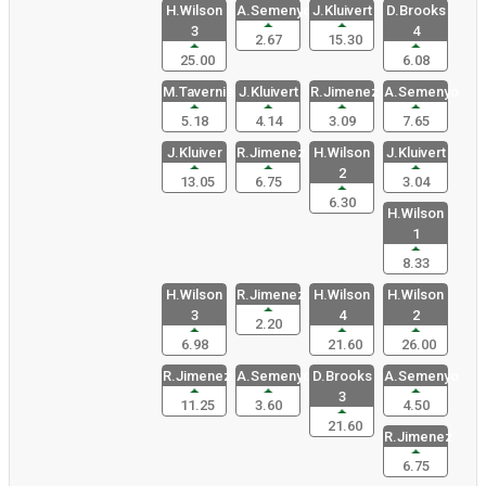
H.Wilson
A.Semenyo
J.Kluivert
D.Brooks
3
4
2.67
15.30
25.00
6.08
M.Tavernie
J.Kluivert
R.Jimenez
A.Semenyo
5.18
4.14
3.09
7.65
J.Kluiver
R.Jimenez
H.Wilson
J.Kluivert
2
13.05
6.75
3.04
6.30
H.Wilson
1
8.33
H.Wilson
R.Jimenez
H.Wilson
H.Wilson
3
4
2
2.20
6.98
21.60
26.00
R.Jimenez
A.Semenyo
D.Brooks
A.Semenyo
3
11.25
3.60
4.50
21.60
R.Jimenez
6.75