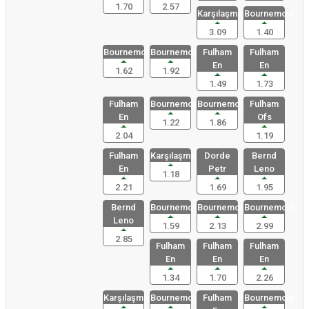
1.70
2.57
Karşılaşma
Bournemout
3.09
1.40
Bournemout
Bournemout
Fulham
Fulham
En
En
1.62
1.92
1.49
1.73
Fulham
Bournemout
Bournemout
Fulham
En
Ofs
1.22
1.86
2.04
1.19
Fulham
Karşılaşma
Dorde
Bernd
En
Petr
Leno
1.18
2.21
1.69
1.95
Bernd
Bournemout
Bournemout
Bournemout
Leno
1.59
2.13
2.99
2.85
Fulham
Fulham
Fulham
En
En
En
1.34
1.70
2.26
Karşılaşma
Bournemout
Fulham
Bournemout