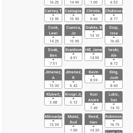
16.25
14.90
1.00
6.52
Cairney, T
Castagne,
Christie,
Chukwueze,
12.95
15.90
9.60
8.77
Cook,
Cuenca,
Diakite, B
Diop,
Lewi
Jo
Issa
14.10
14.25
15.90
16.65
Doak,
Evanilson
Hill, Jame
Iwobi,
Ben
Ale
4.91
14.05
7.51
8.72
Jimenez,
Jimenez,
Kevin
King,
A
R
Josh
8.59
13.30
6.42
8.60
Kluivert,
Kroupi Jr,
Kusi
Lukic,
Asare
Sas
5.88
5.13
7.49
14.15
Milosavlje
Muniz,
Reed,
Robinson,
Rod
Harr
13.30
16.75
1.00
14.20