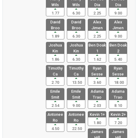
Wils
Wils
Dia
Dia
1.77
6.30
2.25
9.00
David
David
Alex
Alex
Broo
Broo
Jimen
Jimen
1.89
6.30
2.25
9.00
Joshua
Joshua
Ben Doak
Ben Doak
Kin
Kin
1
2
1.86
6.30
1.62
5.40
Timothy
Timothy
Ryan
Ryan
Ca
Ca
Sesse
Sesse
2.70
13.50
3.60
18.00
Emile
Emile
Adama
Adama
Smit
Smit
Trao
Trao
2.54
9.00
2.03
8.10
Antonee
Antonee
Kevin 1+
Kevin 2+
Ro
Ro
1.80
7.20
4.50
22.50
James
James
Hill
Hill