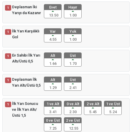
Deplasman İki
Evet
Hayır
1
Yarıyı da Kazanır
13.50
1.00
İlk Yarı Karşılıklı
Var
Yok
1
Gol
4.55
1.00
Ev Sahibi İlk Yarı
Alt
Üst
1
Altı/Üstü 0,5
1.66
1.70
Deplasman İlk
Alt
Üst
1
Yarı Altı/Üstü 0,5
1.29
2.41
İlk Yarı Sonucu
1 ve Alt
0 ve Alt
2 ve Alt
1 ve Üst
1
ve İlk Yarı Altı/
3.41
2.30
5.45
5.24
Üstü 1,5
0 ve Üst
2 ve Üst
7.25
12.55