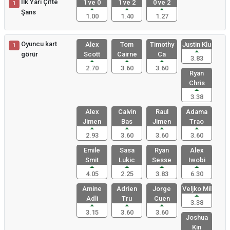
İlk Yarı Çifte
1 ve 0
1 ve 2
0 ve 2
1
Şans
1.00
1.40
1.27
Oyuncu kart
Alex
Tom
Timothy
Justin Klu
1
görür
Scott
Cairne
Ca
3.83
2.70
3.60
3.60
Ryan
Chris
3.38
Alex
Calvin
Raul
Adama
Jimen
Bas
Jimen
Trao
2.93
3.60
3.60
3.60
Emile
Sasa
Ryan
Alex
Smit
Lukic
Sesse
Iwobi
4.05
2.25
3.83
6.30
Amine
Adrien
Jorge
Veljko Mil
Adli
Tru
Cuen
3.38
3.15
3.60
3.60
Joshua
Kin