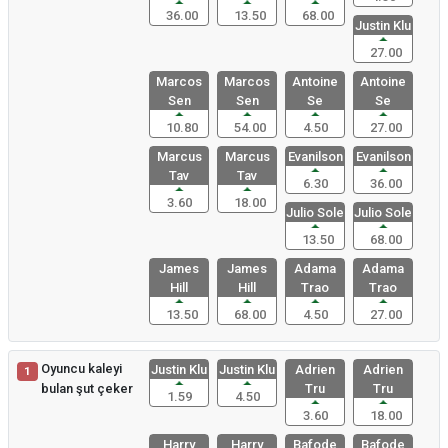
36.00
13.50
68.00
Justin Klu
27.00
Marcos
Marcos
Antoine
Antoine
Sen
Sen
Se
Se
10.80
54.00
4.50
27.00
Marcus
Marcus
Evanilson
Evanilson
Tav
Tav
6.30
36.00
3.60
18.00
Julio Sole
Julio Sole
13.50
68.00
James
James
Adama
Adama
Hill
Hill
Trao
Trao
13.50
68.00
4.50
27.00
Oyuncu kaleyi
Justin Klu
Justin Klu
Adrien
Adrien
1
bulan şut çeker
Tru
Tru
1.59
4.50
3.60
18.00
Harry
Harry
Bafode
Bafode