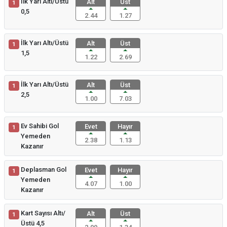
İlk Yarı Altı/Üstü
Alt
Üst
1
0,5
2.44
1.27
İlk Yarı Altı/Üstü
Alt
Üst
1
1,5
1.22
2.69
İlk Yarı Altı/Üstü
Alt
Üst
1
2,5
1.00
7.03
Ev Sahibi Gol
Evet
Hayır
1
Yemeden
2.38
1.13
Kazanır
Deplasman Gol
Evet
Hayır
1
Yemeden
4.07
1.00
Kazanır
Kart Sayısı Altı/
Alt
Üst
1
Üstü 4,5