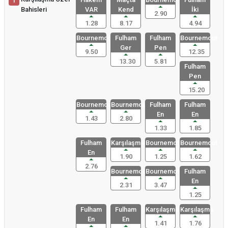
1
Bahisleri
VAR
Kend
İki
2.90
1.28
8.17
4.94
Bournemout
Fulham
Fulham
Bournemout
Ger
Pen
9.50
12.35
13.30
5.81
Fulham
Pen
15.20
Bournemout
Bournemout
Fulham
Fulham
En
En
1.43
2.80
1.33
1.85
Fulham
Karşılaşma
Bournemout
Bournemout
En
1.90
1.25
1.62
2.76
Bournemout
Bournemout
Fulham
En
2.31
3.47
1.25
Fulham
Fulham
Karşılaşma
Karşılaşma
En
En
1.41
1.76