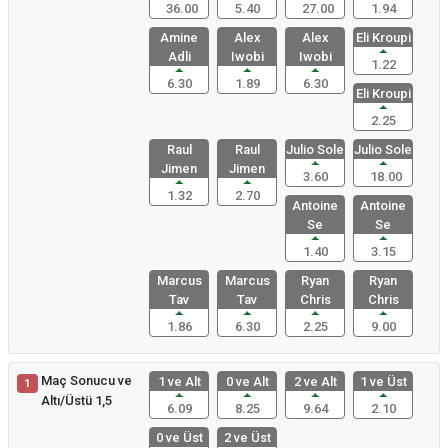
36.00
5.40
27.00
1.94
Amine
Alex
Alex
Eli Kroupi
Adli
Iwobi
Iwobi
1.22
6.30
1.89
6.30
Eli Kroupi
2.25
Raul
Raul
Julio Sole
Julio Sole
Jimen
Jimen
3.60
18.00
1.32
2.70
Antoine
Antoine
Se
Se
1.40
3.15
Marcus
Marcus
Ryan
Ryan
Tav
Tav
Chris
Chris
1.86
6.30
2.25
9.00
Maç Sonucu ve
1 ve Alt
0 ve Alt
2 ve Alt
1 ve Üst
1
Altı/Üstü 1,5
6.09
8.25
9.64
2.10
0 ve Üst
2 ve Üst