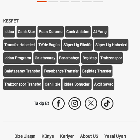
KEŞFET
iddaa
Canlı Skor
Puan Durumu
Canlı Anlatım
At Yarışı
Transfer Haberleri
TV'de Bugün
Süper Lig Fikstür
Süper Lig Haberleri
iddaa Programı
Galatasaray
Fenerbahçe
Beşiktaş
Trabzonspor
Galatasaray Transfer
Fenerbahçe Transfer
Beşiktaş Transfer
Trabzonspor Transfer
Canlı İzle
iddaa Sonuçları
Aktif Sayaç
Takip Et
Bize Ulaşın
Künye
Kariyer
About US
Yasal Uyarı