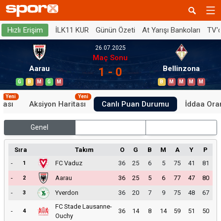
İLK11 KUR
Günün Özeti
At Yarışı Bankoları
TV'
Hızlı Erişim
26.07.2025
Maç Sonu
Aarau
Bellinzona
1 - 0
G
B
M
G
M
B
M
M
M
M
Yeni
Yeni
tası
Aksiyon Haritası
Canlı Puan Durumu
İddaa Oran
Genel
İç Saha
Dış Saha
Sıra
Takım
O
G
B
M
A
Y
P
-
FC Vaduz
36
25
6
5
75
41
81
1
-
Aarau
36
25
5
6
77
47
80
2
-
Yverdon
36
20
7
9
75
48
67
3
FC Stade Lausanne-
-
36
14
8
14
59
51
50
4
Ouchy