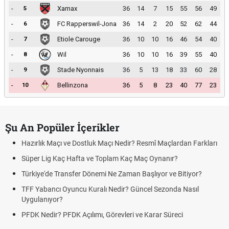
-
Xamax
36
14
7
15
55
56
49
5
-
FC Rapperswil-Jona
36
14
2
20
52
62
44
6
-
Etiole Carouge
36
10
10
16
46
54
40
7
-
Wil
36
10
10
16
39
55
40
8
-
Stade Nyonnais
36
5
13
18
33
60
28
9
-
Bellinzona
36
5
8
23
40
77
23
10
Şu An Popüler İçerikler
Hazırlık Maçı ve Dostluk Maçı Nedir? Resmî Maçlardan Farkları
Süper Lig Kaç Hafta ve Toplam Kaç Maç Oynanır?
Türkiye'de Transfer Dönemi Ne Zaman Başlıyor ve Bitiyor?
TFF Yabancı Oyuncu Kuralı Nedir? Güncel Sezonda Nasıl
Uygulanıyor?
PFDK Nedir? PFDK Açılımı, Görevleri ve Karar Süreci