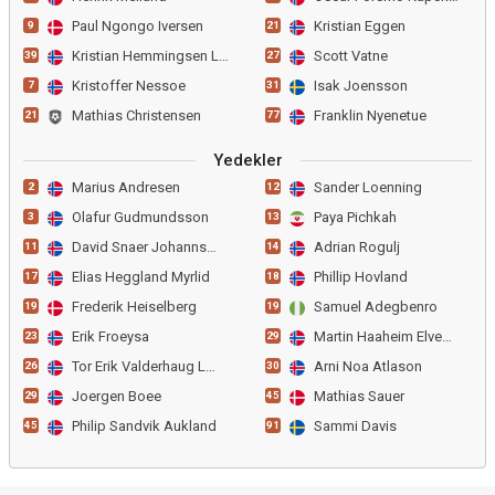
Paul Ngongo Iversen
Kristian Eggen
9
21
Kristian Hemmingsen Loneb
Scott Vatne
39
27
Kristoffer Nessoe
Isak Joensson
7
31
Mathias Christensen
Franklin Nyenetue
21
77
Yedekler
Marius Andresen
Sander Loenning
2
12
Olafur Gudmundsson
Paya Pichkah
3
13
David Snaer Johannsson
Adrian Rogulj
11
14
Elias Heggland Myrlid
Phillip Hovland
17
18
Frederik Heiselberg
Samuel Adegbenro
19
19
Erik Froeysa
Martin Haaheim Elveseter
23
29
Tor Erik Valderhaug Larse
Arni Noa Atlason
26
30
Joergen Boee
Mathias Sauer
29
45
Philip Sandvik Aukland
Sammi Davis
45
91