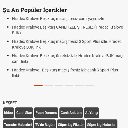
Şu An Popüler İçerikler
Hradec Kralove Beşiktaş maçı şifresiz canlı yayın izle
Hradec Kralove Beşiktaş CANLI İZLE ŞİFRESİZ (Hradec Kralove
BJK)
Hradec Kralove Beşiktaş maçı şifresiz S Sport Plus izle, Hradec
Kralove BJK link
Hradec Kralove Beşiktaş ücretsiz izle, Hradec Kralove BJK maçı
canlı linki
Hradec Kralove - Beşiktaş maçı şifresiz izle canlı S Sport Plus
linki
KEŞFET
iddaa
Canlı Skor
Puan Durumu
Canlı Anlatım
At Yarışı
Transfer Haberleri
TV'de Bugün
Süper Lig Fikstür
Süper Lig Haberleri