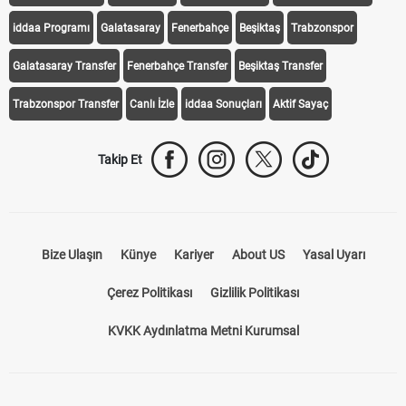
iddaa Programı
Galatasaray
Fenerbahçe
Beşiktaş
Trabzonspor
Galatasaray Transfer
Fenerbahçe Transfer
Beşiktaş Transfer
Trabzonspor Transfer
Canlı İzle
iddaa Sonuçları
Aktif Sayaç
Takip Et
Bize Ulaşın
Künye
Kariyer
About US
Yasal Uyarı
Çerez Politikası
Gizlilik Politikası
KVKK Aydınlatma Metni Kurumsal