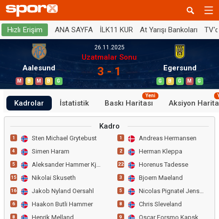
ANA SAYFA
İLK11 KUR
At Yarışı Bankoları
TV'
Hızlı Erişim
26.11.2025
Uzatmalar Sonu
Aalesund
Egersund
3 - 1
M
B
M
B
G
G
B
G
M
G
Yeni
Kadrolar
İstatistik
Baskı Haritası
Aksiyon Harita
Kadro
Sten Michael Grytebust
Andreas Hermansen
1
1
Simen Haram
Herman Kleppa
4
2
Aleksander Hammer Kjelsen
Horenus Tadesse
5
22
Nikolai Skuseth
Bjoern Maeland
15
3
Jakob Nyland Oersahl
Nicolas Pignatel Jenssen
16
5
Haakon Butli Hammer
Chris Sleveland
6
8
Henrik Melland
Oscar Forsmo Kapskarmo
8
9