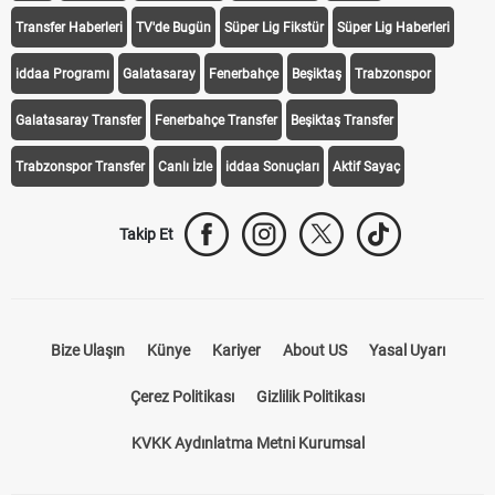
Transfer Haberleri
TV'de Bugün
Süper Lig Fikstür
Süper Lig Haberleri
iddaa Programı
Galatasaray
Fenerbahçe
Beşiktaş
Trabzonspor
Galatasaray Transfer
Fenerbahçe Transfer
Beşiktaş Transfer
Trabzonspor Transfer
Canlı İzle
iddaa Sonuçları
Aktif Sayaç
Takip Et
Bize Ulaşın
Künye
Kariyer
About US
Yasal Uyarı
Çerez Politikası
Gizlilik Politikası
KVKK Aydınlatma Metni Kurumsal