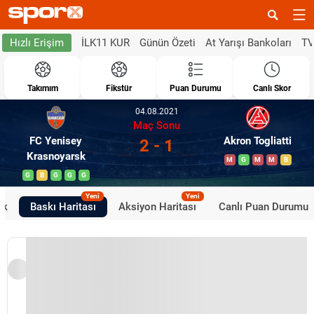
İLK11 KUR
Günün Özeti
At Yarışı Bankoları
TV
Hızlı Erişim
Takımım
Fikstür
Puan Durumu
Canlı Skor
04.08.2021
Maç Sonu
FC Yenisey
Akron Togliatti
2 - 1
Krasnoyarsk
M
G
M
M
B
G
B
G
G
G
Yeni
Yeni
ik
Baskı Haritası
Aksiyon Haritası
Canlı Puan Durumu