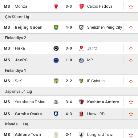
MS
Monza
3-3
Calcio Padova
Çin Süper Lig
MS
Beijing Guoan
4-0
Shenzhen Peng City
Finlandiya 2
MS
Haka
3-0
JIPPO
MS
JaePS
1-0
MP
Finlandiya 1
MS
SJK
2-2
IF Gnistan
Japonya J1 Lig
MS
Yokohama F.Marinos
3-4
Kashima Antlers
MS
Gamba Osaka
4-3
Urawa RD
İrlanda 1. Lig
MS
Athlone Town
2-1
Longford Town