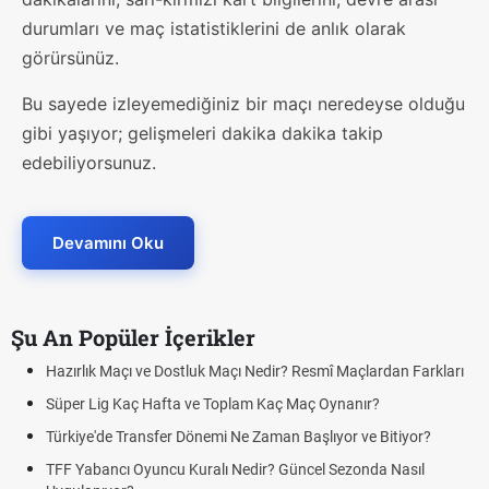
durumları ve maç istatistiklerini de anlık olarak
görürsünüz.
Bu sayede izleyemediğiniz bir maçı neredeyse olduğu
gibi yaşıyor; gelişmeleri dakika dakika takip
edebiliyorsunuz.
Devamını Oku
Şu An Popüler İçerikler
zırlık Maçı ve Dostluk Maçı Nedir? Resmî Maçlardan Farkları
Puan
üper Lig Kaç Hafta ve Toplam Kaç Maç Oynanır?
Skor
rkiye'de Transfer Dönemi Ne Zaman Başlıyor ve Bitiyor?
Futbo
F Yabancı Oyuncu Kuralı Nedir? Güncel Sezonda Nasıl
Depla