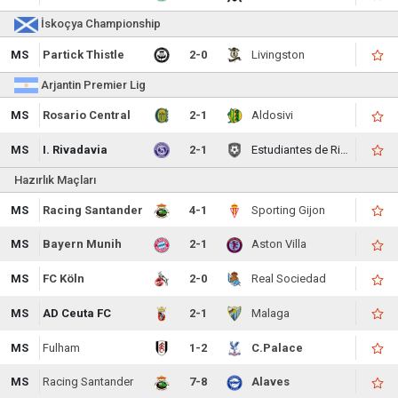
İskoçya Championship
MS
Partick Thistle
2-0
Livingston
Arjantin Premier Lig
MS
Rosario Central
2-1
Aldosivi
MS
I. Rivadavia
2-1
Estudiantes de Rio Cuarto
Hazırlık Maçları
MS
Racing Santander
4-1
Sporting Gijon
MS
Bayern Munih
2-1
Aston Villa
MS
FC Köln
2-0
Real Sociedad
MS
AD Ceuta FC
2-1
Malaga
MS
Fulham
1-2
C.Palace
MS
Racing Santander
7-8
Alaves