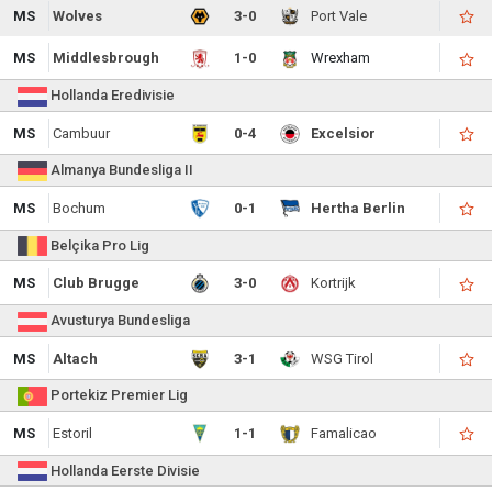
MS
Wolves
3-0
Port Vale
MS
Middlesbrough
1-0
Wrexham
Hollanda Eredivisie
MS
Cambuur
0-4
Excelsior
Almanya Bundesliga II
MS
Bochum
0-1
Hertha Berlin
Belçika Pro Lig
MS
Club Brugge
3-0
Kortrijk
Avusturya Bundesliga
MS
Altach
3-1
WSG Tirol
Portekiz Premier Lig
MS
Estoril
1-1
Famalicao
Hollanda Eerste Divisie