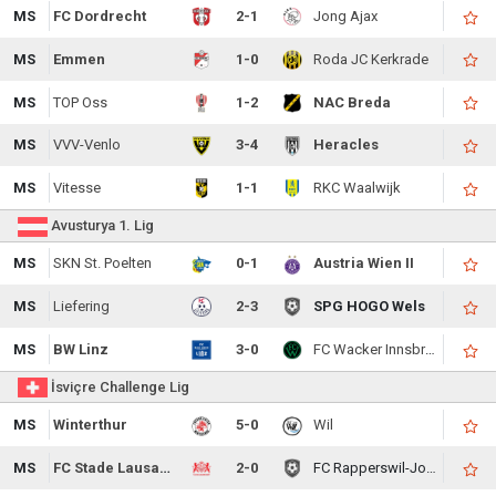
MS
FC Dordrecht
2-1
Jong Ajax
MS
Emmen
1-0
Roda JC Kerkrade
MS
TOP Oss
1-2
NAC Breda
MS
VVV-Venlo
3-4
Heracles
MS
Vitesse
1-1
RKC Waalwijk
Avusturya 1. Lig
MS
SKN St. Poelten
0-1
Austria Wien II
MS
Liefering
2-3
SPG HOGO Wels
MS
BW Linz
3-0
FC Wacker Innsbruck
İsviçre Challenge Lig
MS
Winterthur
5-0
Wil
MS
FC Stade Lausanne-Ouchy
2-0
FC Rapperswil-Jona