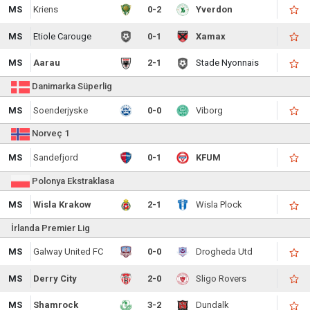
MS
Kriens
0-2
Yverdon
MS
Etiole Carouge
0-1
Xamax
MS
Aarau
2-1
Stade Nyonnais
Danimarka Süperlig
MS
Soenderjyske
0-0
Viborg
Norveç 1
MS
Sandefjord
0-1
KFUM
Polonya Ekstraklasa
MS
Wisla Krakow
2-1
Wisla Plock
İrlanda Premier Lig
MS
Galway United FC
0-0
Drogheda Utd
MS
Derry City
2-0
Sligo Rovers
MS
Shamrock
3-2
Dundalk