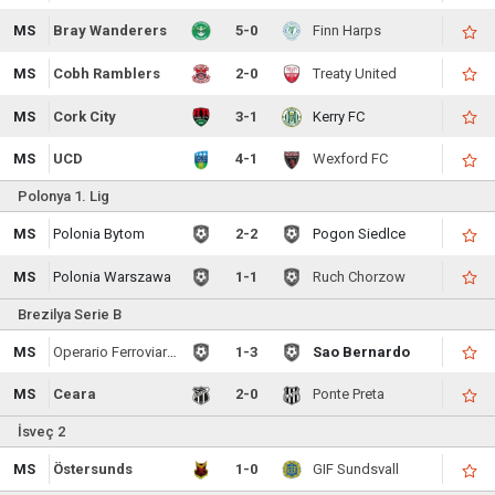
MS
Bray Wanderers
5-0
Finn Harps
MS
Cobh Ramblers
2-0
Treaty United
MS
Cork City
3-1
Kerry FC
MS
UCD
4-1
Wexford FC
Polonya 1. Lig
MS
Polonia Bytom
2-2
Pogon Siedlce
MS
Polonia Warszawa
1-1
Ruch Chorzow
Brezilya Serie B
MS
Operario Ferroviario
1-3
Sao Bernardo
MS
Ceara
2-0
Ponte Preta
İsveç 2
MS
Östersunds
1-0
GIF Sundsvall