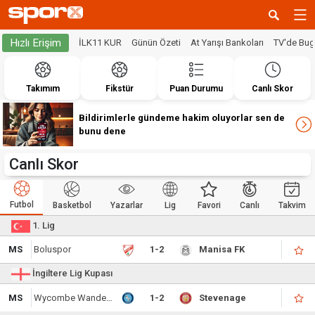
Hızlı Erişim
İLK11 KUR
Günün Özeti
At Yarışı Bankoları
TV'de Bu
Takımım
Fikstür
Puan Durumu
Canlı Skor
Bildirimlerle gündeme hakim oluyorlar sen de
bunu dene
Canlı Skor
Futbol
Basketbol
Yazarlar
Lig
Favori
Canlı
Takvim
1. Lig
MS
Boluspor
1-2
Manisa FK
İngiltere Lig Kupası
MS
Wycombe Wanderers
1-2
Stevenage