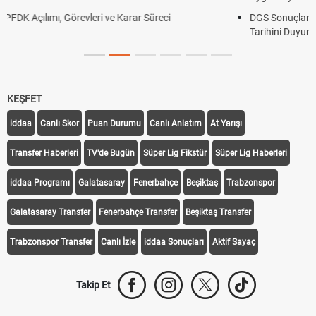
DGS Sonuçları Ne Zaman Açıklanacak 2026? ÖSYM Son
Tarihini Duyurdu
KEŞFET
iddaa
Canlı Skor
Puan Durumu
Canlı Anlatım
At Yarışı
Transfer Haberleri
TV'de Bugün
Süper Lig Fikstür
Süper Lig Haberleri
iddaa Programı
Galatasaray
Fenerbahçe
Beşiktaş
Trabzonspor
Galatasaray Transfer
Fenerbahçe Transfer
Beşiktaş Transfer
Trabzonspor Transfer
Canlı İzle
iddaa Sonuçları
Aktif Sayaç
Takip Et