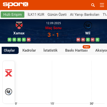
İLK11 KUR
Günün Özeti
At Yarışı Bankoları
TV
Hızlı Erişim
12.09.2025
Maç Sonu
Xamax
Wil
3 - 1
G
G
G
G
M
M
M
G
M
G
Yeni
Olaylar
Kadrolar
İstatistik
Baskı Haritası
Aksiyon
0'
15'
30'