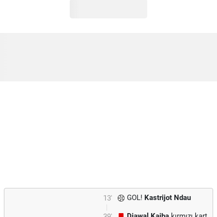
GOL!
Kastrijot Ndau
13'
Djawal Kaiba
kırmızı kart
39'