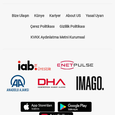
Bize Ulaşın
Künye
Kariyer
About US
Yasal Uyarı
Çerez Politikası
Gizlilik Politikası
KVKK Aydınlatma Metni Kurumsal