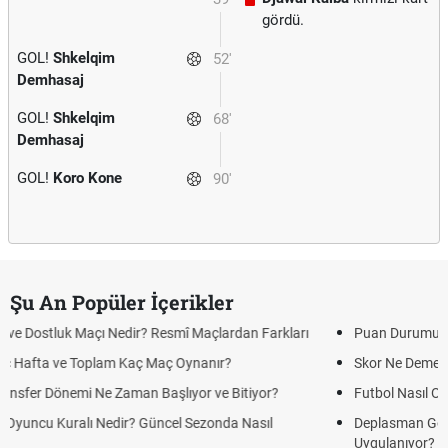
gördü.
GOL!
Shkelqim
52'
Demhasaj
GOL!
Shkelqim
68'
Demhasaj
GOL!
Koro Kone
90'
Şu An Popüler İçerikler
 Farkları
Puan Durumunda AG, OM ve Diğer Kısaltmalar Ne Anlama
Skor Ne Demek? Sporda Skor ve Sonuç Kavramları
yor?
Futbol Nasıl Oynanır? Temel Futbol Kuralları
sıl
Deplasman Golü Kuralı Nedir? Hangi Organizasyonlarda
Uygulanıyor?