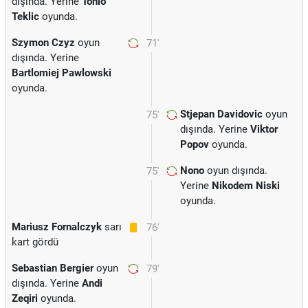
dışında. Yerine
Tonio
Teklic
oyunda.
Szymon Czyz
oyun
71'
dışında. Yerine
Bartlomiej Pawlowski
oyunda.
Stjepan Davidovic
oyun
75'
dışında. Yerine
Viktor
Popov
oyunda.
Nono
oyun dışında.
75'
Yerine
Nikodem Niski
oyunda.
Mariusz Fornalczyk
sarı
76'
kart gördü
Sebastian Bergier
oyun
79'
dışında. Yerine
Andi
Zeqiri
oyunda.