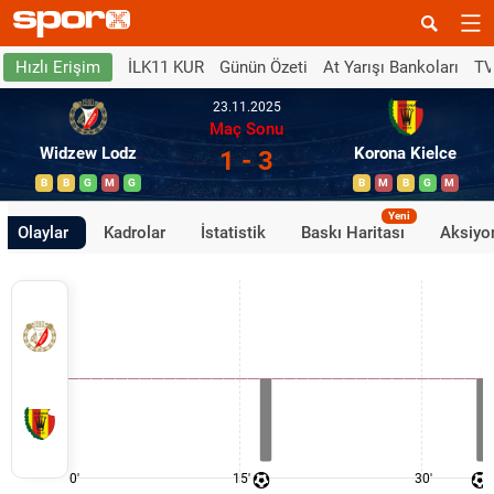
İLK11 KUR
Günün Özeti
At Yarışı Bankoları
TV
Hızlı Erişim
23.11.2025
Maç Sonu
Widzew Lodz
Korona Kielce
1 - 3
B
B
G
M
G
B
M
B
G
M
Yeni
Olaylar
Kadrolar
İstatistik
Baskı Haritası
Aksiyon
0'
15'
30'