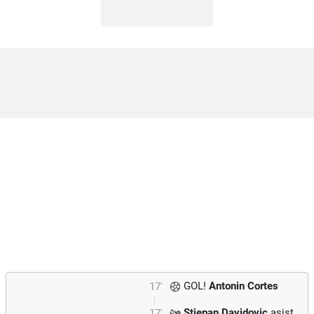
GOL!
Antonin Cortes
17'
Stjepan Davidovic
asist
17'