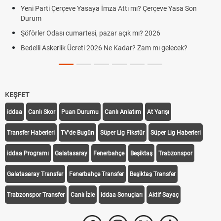
Yeni Parti Çerçeve Yasaya İmza Attı mı? Çerçeve Yasa Son
Durum
Şöförler Odası cumartesi, pazar açık mı? 2026
Bedelli Askerlik Ücreti 2026 Ne Kadar? Zam mı gelecek?
KEŞFET
iddaa
Canlı Skor
Puan Durumu
Canlı Anlatım
At Yarışı
Transfer Haberleri
TV'de Bugün
Süper Lig Fikstür
Süper Lig Haberleri
iddaa Programı
Galatasaray
Fenerbahçe
Beşiktaş
Trabzonspor
Galatasaray Transfer
Fenerbahçe Transfer
Beşiktaş Transfer
Trabzonspor Transfer
Canlı İzle
iddaa Sonuçları
Aktif Sayaç