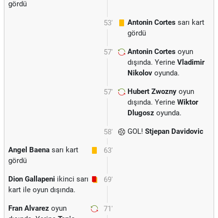
gördü
Antonin Cortes
sarı kart
53'
gördü
Antonin Cortes
oyun
57'
dışında. Yerine
Vladimir
Nikolov
oyunda.
Hubert Zwozny
oyun
57'
dışında. Yerine
Wiktor
Dlugosz
oyunda.
GOL!
Stjepan Davidovic
58'
Angel Baena
sarı kart
63'
gördü
Dion Gallapeni
ikinci sarı
69'
kart ile oyun dışında.
Fran Alvarez
oyun
71'