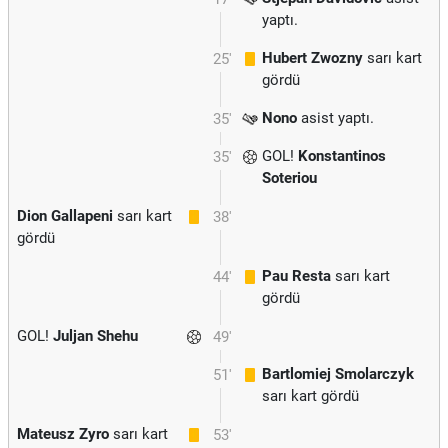
yaptı.
Hubert Zwozny
sarı kart
25'
gördü
Nono
asist yaptı.
35'
GOL!
Konstantinos
35'
Soteriou
Dion Gallapeni
sarı kart
38'
gördü
Pau Resta
sarı kart
44'
gördü
GOL!
Juljan Shehu
49'
Bartlomiej Smolarczyk
51'
sarı kart gördü
Mateusz Zyro
sarı kart
53'