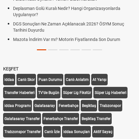
Deplasman Golü Kuralı Nedir? Hangi Organizasyonlarda
Uygulanıyor?
DGS Sonuçları Ne Zaman Açıklanacak 2026? ÖSYM Sonuç
Tarihini Duyurdu
Mazota İndirim Var mı? Motorin Fiyatlarında Son Durum
KEŞFET
iddaa
Canlı Skor
Puan Durumu
Canlı Anlatım
At Yarışı
Transfer Haberleri
TV'de Bugün
Süper Lig Fikstür
Süper Lig Haberleri
iddaa Programı
Galatasaray
Fenerbahçe
Beşiktaş
Trabzonspor
Galatasaray Transfer
Fenerbahçe Transfer
Beşiktaş Transfer