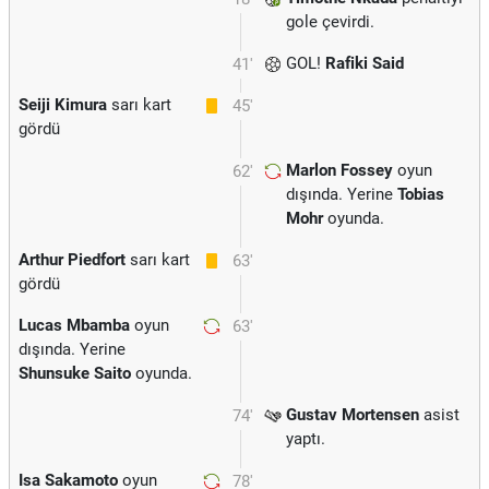
gole çevirdi.
GOL!
Rafiki Said
41'
Seiji Kimura
sarı kart
45'
gördü
Marlon Fossey
oyun
62'
dışında. Yerine
Tobias
Mohr
oyunda.
Arthur Piedfort
sarı kart
63'
gördü
Lucas Mbamba
oyun
63'
dışında. Yerine
Shunsuke Saito
oyunda.
Gustav Mortensen
asist
74'
yaptı.
Isa Sakamoto
oyun
78'