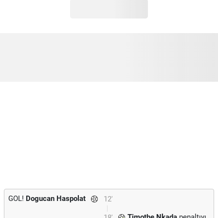
GOL!
Dogucan Haspolat
12'
Timothe Nkada
penaltıyı
18'