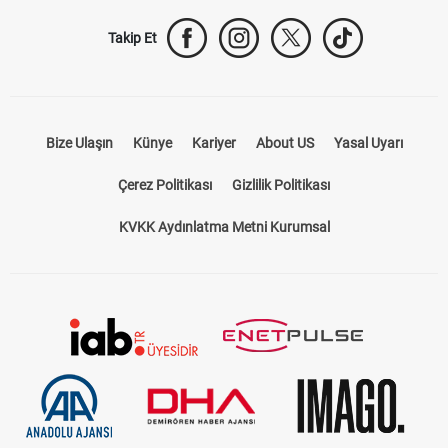
Trabzonspor Transfer
Canlı İzle
iddaa Sonuçları
Aktif Sayaç
Takip Et
Bize Ulaşın
Künye
Kariyer
About US
Yasal Uyarı
Çerez Politikası
Gizlilik Politikası
KVKK Aydınlatma Metni Kurumsal