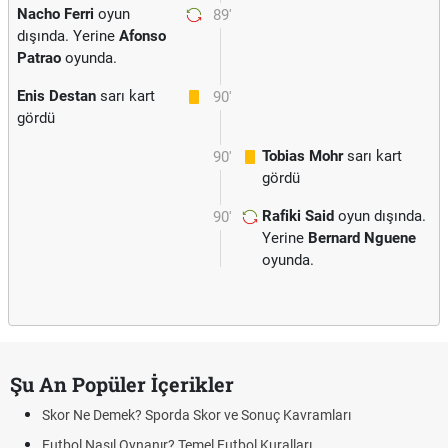
Nacho Ferri
oyun
89'
dışında. Yerine
Afonso
Patrao
oyunda.
Enis Destan
sarı kart
90'
gördü
Tobias Mohr
sarı kart
90'
gördü
Rafiki Said
oyun dışında.
90'
Yerine
Bernard Nguene
oyunda.
Şu An Popüler İçerikler
Skor Ne Demek? Sporda Skor ve Sonuç Kavramları
Futbol Nasıl Oynanır? Temel Futbol Kuralları