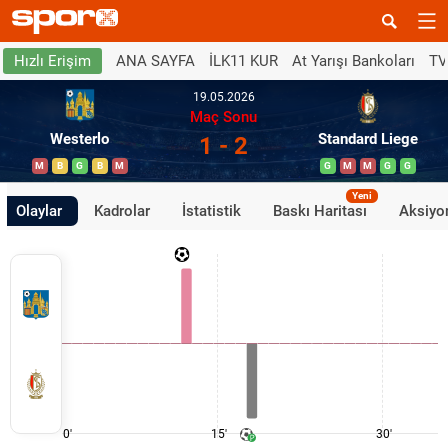
ANA SAYFA
İLK11 KUR
At Yarışı Bankoları
TV
Hızlı Erişim
19.05.2026
Maç Sonu
Westerlo
Standard Liege
1 - 2
M
B
G
B
M
G
M
M
G
G
Yeni
Olaylar
Kadrolar
İstatistik
Baskı Haritası
Aksiyon
0'
15'
30'