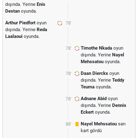
dışında. Yerine
Enis
Destan
oyunda.
Arthur Piedfort
oyun
78'
dışında. Yerine
Reda
Laalaoui
oyunda.
Timothe Nkada
oyun
78'
dışında. Yerine
Nayel
Mehssatou
oyunda.
Daan Dierckx
oyun
78'
dışında. Yerine
Teddy
Teuma
oyunda.
Adnane Abid
oyun
78'
dışında. Yerine
Dennis
Eckert
oyunda.
Nayel Mehssatou
sarı
88'
kart gördü