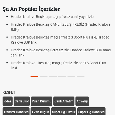
Şu An Popüler İçerikler
Hradec Kralove Beşiktaş maçı şifresiz canlı yayın izle
Hradec Kralove Beşiktaş CANLI İZLE ŞİFRESİZ (Hradec Kralove
BJK)
Hradec Kralove Beşiktaş maçı şifresiz S Sport Plus izle, Hradec
Kralove BJK link
Hradec Kralove Beşiktaş ücretsiz izle, Hradec Kralove BJK maçı
canlı linki
Hradec Kralove - Beşiktaş maçı şifresiz izle canlı S Sport Plus
linki
KEŞFET
iddaa
Canlı Skor
Puan Durumu
Canlı Anlatım
At Yarışı
Transfer Haberleri
TV'de Bugün
Süper Lig Fikstür
Süper Lig Haberleri