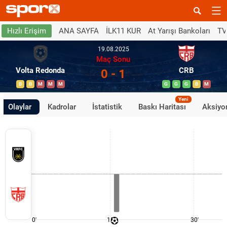
ANA SAYFA
İLK11 KUR
At Yarışı Bankoları
TV
Hızlı Erişim
19.08.2025
Maç Sonu
Volta Redonda
CRB
0 - 1
B
B
M
M
M
G
G
G
B
M
Yeni
Olaylar
Kadrolar
İstatistik
Baskı Haritası
Aksiyon
0'
15'
30'