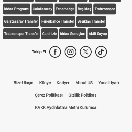
iddaa Programı
Galatasaray
Fenerbahçe
Beşiktaş
Trabzonspor
Galatasaray Transfer
Fenerbahçe Transfer
Beşiktaş Transfer
Trabzonspor Transfer
Canlı İzle
iddaa Sonuçları
Aktif Sayaç
Takip Et
Bize Ulaşın
Künye
Kariyer
About US
Yasal Uyarı
Çerez Politikası
Gizlilik Politikası
KVKK Aydınlatma Metni Kurumsal