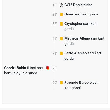
GOL!
Danielzinho
16'
Henri
sarı kart gördü
28'
Crystopher
sarı kart
58'
gördü
Matheus Albino
sarı kart
66'
gördü
Fabio Alemao
sarı kart
74'
gördü
Gabriel Bahia
ikinci sarı
76'
kart ile oyun dışında.
Facundo Barcelo
sarı
90'
kart gördü