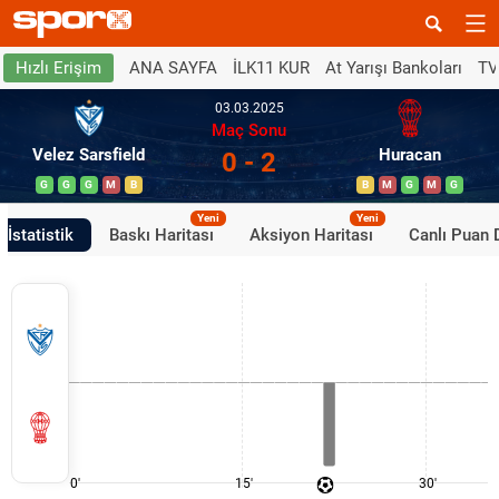
ANA SAYFA
İLK11 KUR
At Yarışı Bankoları
TV
Hızlı Erişim
03.03.2025
Maç Sonu
Velez Sarsfield
Huracan
0 - 2
G
G
G
M
B
B
M
G
M
G
Yeni
Yeni
İstatistik
Baskı Haritası
Aksiyon Haritası
Canlı Puan
0'
15'
30'