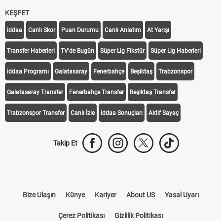
KEŞFET
iddaa
Canlı Skor
Puan Durumu
Canlı Anlatım
At Yarışı
Transfer Haberleri
TV'de Bugün
Süper Lig Fikstür
Süper Lig Haberleri
iddaa Programı
Galatasaray
Fenerbahçe
Beşiktaş
Trabzonspor
Galatasaray Transfer
Fenerbahçe Transfer
Beşiktaş Transfer
Trabzonspor Transfer
Canlı İzle
iddaa Sonuçları
Aktif Sayaç
Takip Et
Bize Ulaşın
Künye
Kariyer
About US
Yasal Uyarı
Çerez Politikası
Gizlilik Politikası