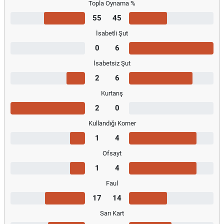
Topla Oynama %
55
45
İsabetli Şut
0
6
İsabetsiz Şut
2
6
Kurtarış
2
0
Kullandığı Korner
1
4
Ofsayt
1
4
Faul
17
14
Sarı Kart