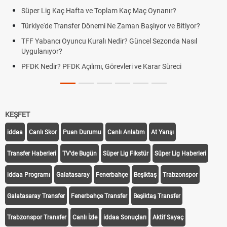
Süper Lig Kaç Hafta ve Toplam Kaç Maç Oynanır?
Türkiye'de Transfer Dönemi Ne Zaman Başlıyor ve Bitiyor?
TFF Yabancı Oyuncu Kuralı Nedir? Güncel Sezonda Nasıl
Uygulanıyor?
PFDK Nedir? PFDK Açılımı, Görevleri ve Karar Süreci
KEŞFET
iddaa
Canlı Skor
Puan Durumu
Canlı Anlatım
At Yarışı
Transfer Haberleri
TV'de Bugün
Süper Lig Fikstür
Süper Lig Haberleri
iddaa Programı
Galatasaray
Fenerbahçe
Beşiktaş
Trabzonspor
Galatasaray Transfer
Fenerbahçe Transfer
Beşiktaş Transfer
Trabzonspor Transfer
Canlı İzle
iddaa Sonuçları
Aktif Sayaç