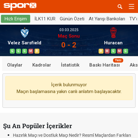
İLK11 KUR
Günün Özeti
At Yarışı Bankoları
TV'
Hızlı Erişim
03.03.2025
Maç Sonu
Velez Sarsfield
Huracan
0 - 2
G
G
G
M
B
B
M
G
M
G
Yeni
Olaylar
Kadrolar
İstatistik
Baskı Haritası
Aks
İçerik bulunmuyor
Maçın başlamasına yakın canlı anlatım başlayacaktır.
Şu An Popüler İçerikler
Hazırlık Maçı ve Dostluk Maçı Nedir? Resmî Maçlardan Farkları