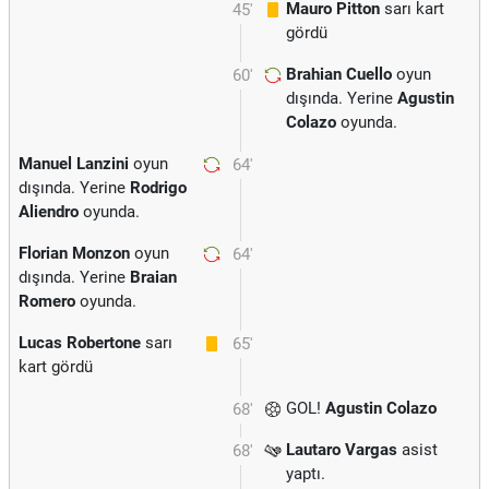
Mauro Pitton
sarı kart
45'
gördü
Brahian Cuello
oyun
60'
dışında. Yerine
Agustin
Colazo
oyunda.
Manuel Lanzini
oyun
64'
dışında. Yerine
Rodrigo
Aliendro
oyunda.
Florian Monzon
oyun
64'
dışında. Yerine
Braian
Romero
oyunda.
Lucas Robertone
sarı
65'
kart gördü
GOL!
Agustin Colazo
68'
Lautaro Vargas
asist
68'
yaptı.