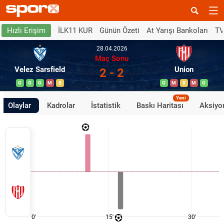
İLK11 KUR
Günün Özeti
At Yarışı Bankoları
TV
Hızlı Erişim
28.04.2026
Maç Sonu
Velez Sarsfield
Union
2 - 2
G
G
G
M
B
G
M
B
M
G
Yeni
Olaylar
Kadrolar
İstatistik
Baskı Haritası
Aksiyon
0'
15'
30'