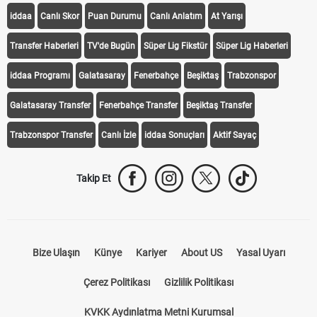
KEŞFET
iddaa
Canlı Skor
Puan Durumu
Canlı Anlatım
At Yarışı
Transfer Haberleri
TV'de Bugün
Süper Lig Fikstür
Süper Lig Haberleri
iddaa Programı
Galatasaray
Fenerbahçe
Beşiktaş
Trabzonspor
Galatasaray Transfer
Fenerbahçe Transfer
Beşiktaş Transfer
Trabzonspor Transfer
Canlı İzle
iddaa Sonuçları
Aktif Sayaç
Takip Et
Bize Ulaşın
Künye
Kariyer
About US
Yasal Uyarı
Çerez Politikası
Gizlilik Politikası