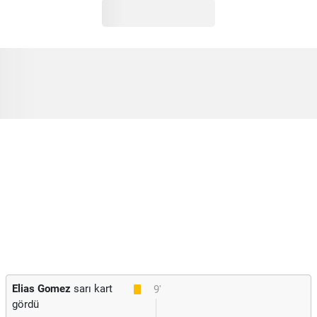
Elias Gomez
sarı kart
9'
gördü