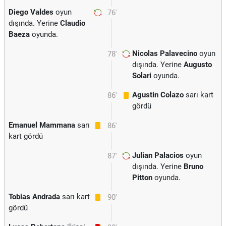
Diego Valdes
oyun
76'
dışında. Yerine
Claudio
Baeza
oyunda.
Nicolas Palavecino
oyun
78'
dışında. Yerine
Augusto
Solari
oyunda.
Agustin Colazo
sarı kart
86'
gördü
Emanuel Mammana
sarı
86'
kart gördü
Julian Palacios
oyun
87'
dışında. Yerine
Bruno
Pitton
oyunda.
Tobias Andrada
sarı kart
90'
gördü