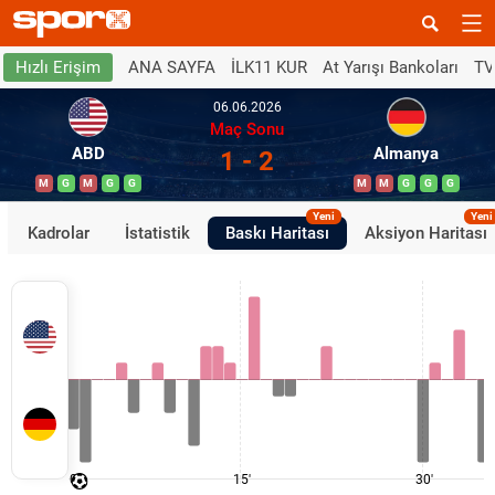
ANA SAYFA
İLK11 KUR
At Yarışı Bankoları
TV
Hızlı Erişim
06.06.2026
Maç Sonu
ABD
Almanya
1 - 2
M
G
M
G
G
M
M
G
G
G
Yeni
Yeni
Kadrolar
İstatistik
Baskı Haritası
Aksiyon Haritası
0'
15'
30'