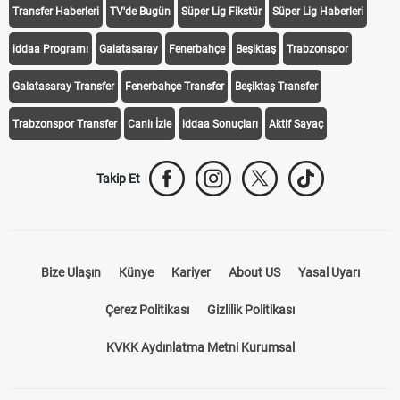
Transfer Haberleri
TV'de Bugün
Süper Lig Fikstür
Süper Lig Haberleri
iddaa Programı
Galatasaray
Fenerbahçe
Beşiktaş
Trabzonspor
Galatasaray Transfer
Fenerbahçe Transfer
Beşiktaş Transfer
Trabzonspor Transfer
Canlı İzle
iddaa Sonuçları
Aktif Sayaç
Takip Et
Bize Ulaşın
Künye
Kariyer
About US
Yasal Uyarı
Çerez Politikası
Gizlilik Politikası
KVKK Aydınlatma Metni Kurumsal