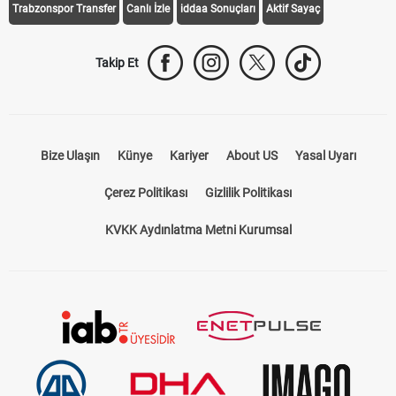
Trabzonspor Transfer
Canlı İzle
iddaa Sonuçları
Aktif Sayaç
Takip Et
Bize Ulaşın
Künye
Kariyer
About US
Yasal Uyarı
Çerez Politikası
Gizlilik Politikası
KVKK Aydınlatma Metni Kurumsal