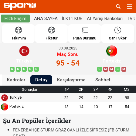
ANA SAYFA
İLK11 KUR
At Yarışı Bankoları
TV'
Hızlı Erişim
Takımım
Fikstür
Puan Durumu
Canlı Skor
30.08.2025
Maç Sonu
Türkiye
Portekiz
95 - 54
G
G
G
G
G
G
M
M
G
M
Kadrolar
Detay
Karşılaştırma
Sohbet
Sonuçlar
1P
2P
3P
4P
MS
Türkiye
22
29
22
22
95
Portekiz
13
14
10
17
54
Şu An Popüler İçerikler
FENERBAHÇE STURM GRAZ CANLI İZLE ŞİFRESİZ (FB STURM