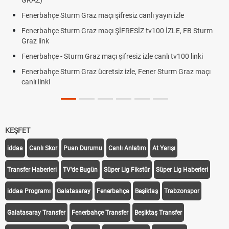
GRAZ)
Fenerbahçe Sturm Graz maçı şifresiz canlı yayın izle
Fenerbahçe Sturm Graz maçı ŞİFRESİZ tv100 İZLE, FB Sturm
Graz link
Fenerbahçe - Sturm Graz maçı şifresiz izle canlı tv100 linki
Fenerbahçe Sturm Graz ücretsiz izle, Fener Sturm Graz maçı
canlı linki
KEŞFET
iddaa
Canlı Skor
Puan Durumu
Canlı Anlatım
At Yarışı
Transfer Haberleri
TV'de Bugün
Süper Lig Fikstür
Süper Lig Haberleri
iddaa Programı
Galatasaray
Fenerbahçe
Beşiktaş
Trabzonspor
Galatasaray Transfer
Fenerbahçe Transfer
Beşiktaş Transfer