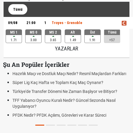
Tümü
09/08
21:00
1
Troyes - Grenoble
MS 1
MS 0
MS 2
Alt
Üst
Tümü
1.71
3.00
3.65
1.49
1.91
+57
YAZARLAR
Şu An Popüler İçerikler
Hazırlık Maçı ve Dostluk Maçı Nedir? Resmî Maçlardan Farkları
Süper Lig Kaç Hafta ve Toplam Kaç Maç Oynanır?
Türkiye'de Transfer Dönemi Ne Zaman Başlıyor ve Bitiyor?
TFF Yabancı Oyuncu Kuralı Nedir? Güncel Sezonda Nasıl
Uygulanıyor?
PFDK Nedir? PFDK Açılımı, Görevleri ve Karar Süreci