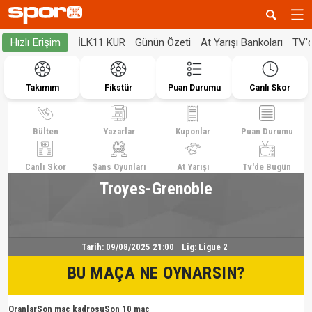
İLK11 KUR
Günün Özeti
At Yarışı Bankoları
TV'
Hızlı Erişim
Takımım
Fikstür
Puan Durumu
Canlı Skor
Bülten
Yazarlar
Kuponlar
Puan Durumu
Canlı Skor
Şans Oyunları
At Yarışı
Tv'de Bugün
Troyes-Grenoble
Tarih:
09/08/2025 21:00
Lig:
Ligue 2
BU MAÇA NE OYNARSIN?
Oranlar
Son maç kadrosu
Son 10 maç