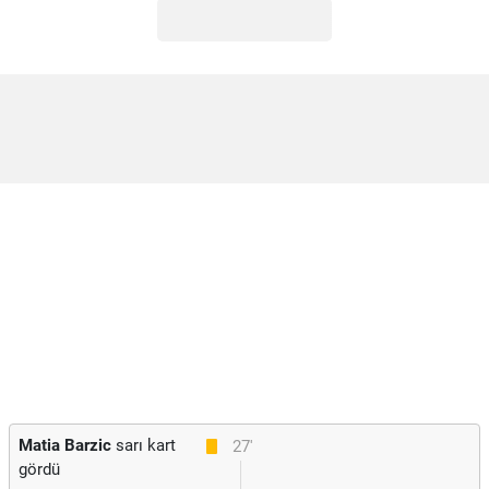
Matia Barzic
sarı kart
27'
gördü