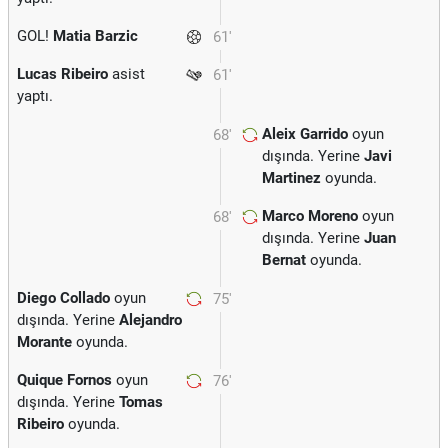
GOL!
Matia Barzic
61'
Lucas Ribeiro
asist
61'
yaptı.
Aleix Garrido
oyun
68'
dışında. Yerine
Javi
Martinez
oyunda.
Marco Moreno
oyun
68'
dışında. Yerine
Juan
Bernat
oyunda.
Diego Collado
oyun
75'
dışında. Yerine
Alejandro
Morante
oyunda.
Quique Fornos
oyun
76'
dışında. Yerine
Tomas
Ribeiro
oyunda.