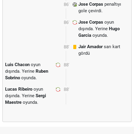
Jose Corpas
penaltıyı
86'
gole çevirdi.
Jose Corpas
oyun
86'
dışında. Yerine
Hugo
Garcia
oyunda.
Jair Amador
sarı kart
88'
gördü
Luis Chacon
oyun
88'
dışında. Yerine
Ruben
Sobrino
oyunda.
Lucas Ribeiro
oyun
88'
dışında. Yerine
Sergi
Maestre
oyunda.