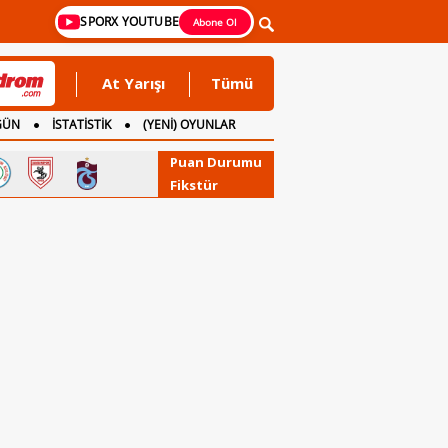
SPORX YOUTUBE
Abone Ol
At Yarışı
Tümü
GÜN
İSTATİSTİK
(YENİ) OYUNLAR
Puan Durumu
Fikstür