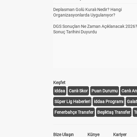
Deplasman Golü Kuralı Nedir? Hangi
Organizasyonlarda Uygulanıyor?
DGS Sonuçları Ne Zaman Açıklanacak 2026
Sonuç Tarihini Duyurdu
Keşfet
iddaa
Canlı Skor
Puan Durumu
Canlı An
Süper Lig Haberleri
iddaa Programı
Gala
Fenerbahçe Transfer
Beşiktaş Transfer
T
Bize Ulaşın
Künye
Kariyer