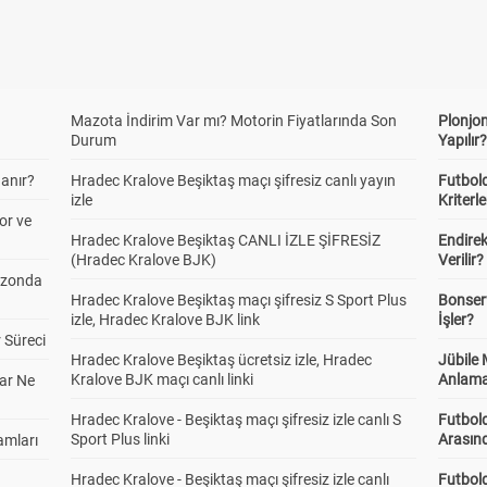
Mazota İndirim Var mı? Motorin Fiyatlarında Son
Plonjon
Durum
Yapılır
anır?
Hradec Kralove Beşiktaş maçı şifresiz canlı yayın
Futbold
izle
Kriterle
or ve
Hradec Kralove Beşiktaş CANLI İZLE ŞİFRESİZ
Endire
(Hradec Kralove BJK)
Verilir?
ezonda
Hradec Kralove Beşiktaş maçı şifresiz S Sport Plus
Bonserv
izle, Hradec Kralove BJK link
İşler?
 Süreci
Hradec Kralove Beşiktaş ücretsiz izle, Hradec
Jübile
Kralove BJK maçı canlı linki
Anlama
ar Ne
Hradec Kralove - Beşiktaş maçı şifresiz izle canlı S
Futbold
Sport Plus linki
Arasınd
amları
Hradec Kralove - Beşiktaş maçı şifresiz izle canlı
Futbol