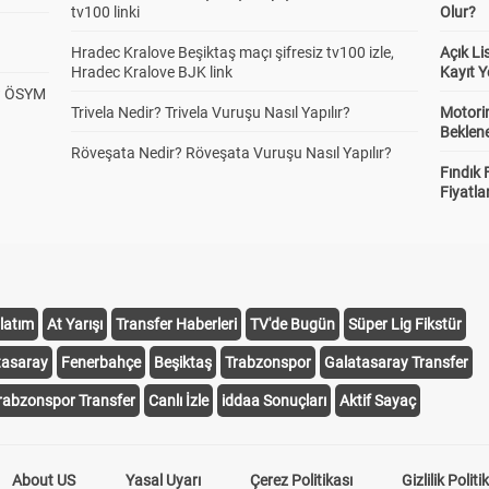
tv100 linki
Olur?
Hradec Kralove Beşiktaş maçı şifresiz tv100 izle,
Açık L
Hradec Kralove BJK link
Kayıt Y
? ÖSYM
Trivela Nedir? Trivela Vuruşu Nasıl Yapılır?
Motorin
Beklene
Röveşata Nedir? Röveşata Vuruşu Nasıl Yapılır?
Fındık 
Fiyatla
latım
At Yarışı
Transfer Haberleri
TV'de Bugün
Süper Lig Fikstür
tasaray
Fenerbahçe
Beşiktaş
Trabzonspor
Galatasaray Transfer
rabzonspor Transfer
Canlı İzle
iddaa Sonuçları
Aktif Sayaç
About US
Yasal Uyarı
Çerez Politikası
Gizlilik Politi