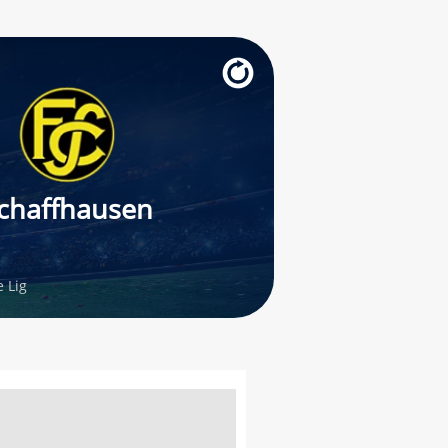
chaffhausen
 Lig