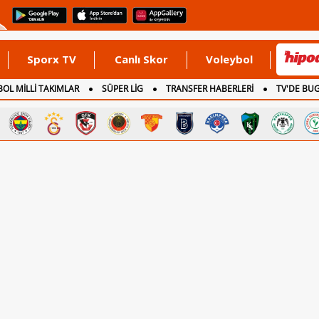
Sporx TV
Canlı Skor
Voleybol
OL MİLLİ TAKIMLAR
SÜPER LİG
TRANSFER HABERLERİ
TV'DE BU