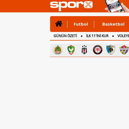
Futbol
Basketbol
GÜNÜN ÖZETİ
İLK 11'İNİ KUR
VOLEYB
CANLI ANLATIM
İNGİLTERE