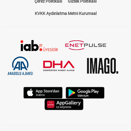
Çerez Politikası
Gizlilik Politikası
KVKK Aydınlatma Metni Kurumsal