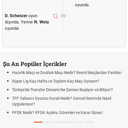
oyunda.
D. Schwizer
oyun
89'
dışında. Yerine
N. Wetz
oyunda.
Şu An Popüler İçerikler
Hazırlık Maçı ve Dostluk Maçı Nedir? Resmî Maçlardan Farkları
Süper Lig Kaç Hafta ve Toplam Kaç Maç Oynanır?
Türkiye'de Transfer Dönemi Ne Zaman Başlıyor ve Bitiyor?
TFF Yabancı Oyuncu Kuralı Nedir? Güncel Sezonda Nasıl
Uygulanıyor?
PFDK Nedir? PFDK Açılımı, Görevleri ve Karar Süreci