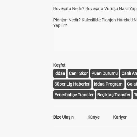
Röveşata Nedir? Röveşata Vuruşu Nasıl Yapı
Plonjon Nedir? Kalecilikte Plonjon Hareketi N
Yapılır?
Keşfet
iddaa
Canlı Skor
Puan Durumu
Canlı An
Süper Lig Haberleri
iddaa Programı
Gala
Fenerbahçe Transfer
Beşiktaş Transfer
T
Bize Ulaşın
Künye
Kariyer