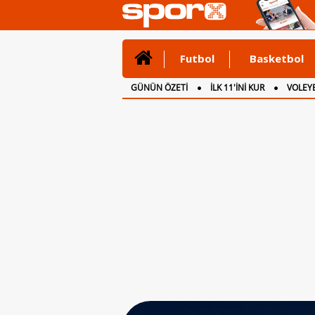
Futbol
Basketbol
GÜNÜN ÖZETİ
İLK 11'İNİ KUR
VOLEYB
CANLI ANLATIM
İNGİLTERE