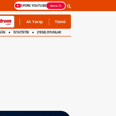
SPORX YOUTUBE
Abone Ol
At Yarışı
Tümü
GÜN
İSTATİSTİK
(YENİ) OYUNLAR