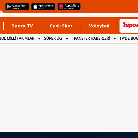
Sporx TV
Canlı Skor
Voleybol
OL MİLLİ TAKIMLAR
SÜPER LİG
TRANSFER HABERLERİ
TV'DE BU