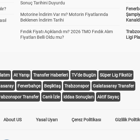
Sonuç Tarihini Duyurdu
lır?
Fenerb
Motorine İndirim Var mı? Motorin Fiyatlarında
Şampiy
Beklenen İndirim Tarihi
Kanald
asıl
Fındık Fiyatı Açıklandı mı? 2026 TMO Fındık Alım
Trabzo
Fiyatları Belli Oldu mu?
Ligi Pla
latım
At Yarışı
Transfer Haberleri
TV'de Bugün
Süper Lig Fikstür
tasaray
Fenerbahçe
Beşiktaş
Trabzonspor
Galatasaray Transfer
rabzonspor Transfer
Canlı İzle
iddaa Sonuçları
Aktif Sayaç
About US
Yasal Uyarı
Çerez Politikası
Gizlilik Politi