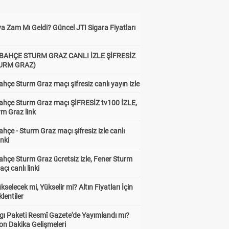
a Zam Mı Geldi? Güncel JTI Sigara Fiyatları
BAHÇE STURM GRAZ CANLI İZLE ŞİFRESİZ
TURM GRAZ)
hçe Sturm Graz maçı şifresiz canlı yayın izle
ahçe Sturm Graz maçı ŞİFRESİZ tv100 İZLE,
rm Graz link
hçe - Sturm Graz maçı şifresiz izle canlı
inki
hçe Sturm Graz ücretsiz izle, Fener Sturm
çı canlı linki
ükselecek mi, Yükselir mi? Altın Fiyatları İçin
lentiler
gı Paketi Resmî Gazete'de Yayımlandı mı?
on Dakika Gelişmeleri