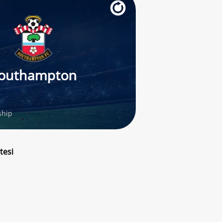
outhampton
hip
tesi