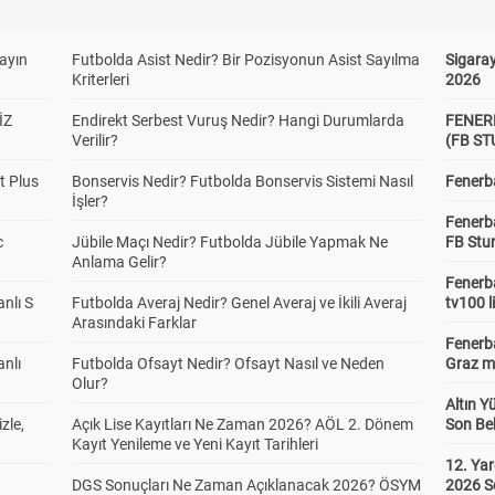
yayın
Futbolda Asist Nedir? Bir Pozisyonun Asist Sayılma
Sigaray
Kriterleri
2026
İZ
Endirekt Serbest Vuruş Nedir? Hangi Durumlarda
FENER
Verilir?
(FB S
t Plus
Bonservis Nedir? Futbolda Bonservis Sistemi Nasıl
Fenerba
İşler?
Fenerb
c
Jübile Maçı Nedir? Futbolda Jübile Yapmak Ne
FB Stu
Anlama Gelir?
Fenerba
anlı S
Futbolda Averaj Nedir? Genel Averaj ve İkili Averaj
tv100 l
Arasındaki Farklar
Fenerba
anlı
Futbolda Ofsayt Nedir? Ofsayt Nasıl ve Neden
Graz ma
Olur?
Altın Y
zle,
Açık Lise Kayıtları Ne Zaman 2026? AÖL 2. Dönem
Son Bek
Kayıt Yenileme ve Yeni Kayıt Tarihleri
12. Yar
DGS Sonuçları Ne Zaman Açıklanacak 2026? ÖSYM
2026 S