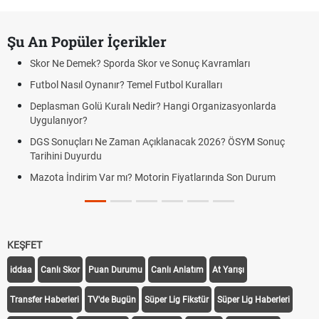
Şu An Popüler İçerikler
Skor Ne Demek? Sporda Skor ve Sonuç Kavramları
Futbol Nasıl Oynanır? Temel Futbol Kuralları
Deplasman Golü Kuralı Nedir? Hangi Organizasyonlarda
Uygulanıyor?
DGS Sonuçları Ne Zaman Açıklanacak 2026? ÖSYM Sonuç
Tarihini Duyurdu
Mazota İndirim Var mı? Motorin Fiyatlarında Son Durum
KEŞFET
iddaa
Canlı Skor
Puan Durumu
Canlı Anlatım
At Yarışı
Transfer Haberleri
TV'de Bugün
Süper Lig Fikstür
Süper Lig Haberleri