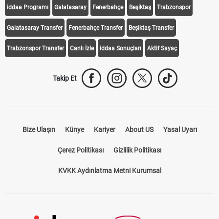
iddaa Programı
Galatasaray
Fenerbahçe
Beşiktaş
Trabzonspor
Galatasaray Transfer
Fenerbahçe Transfer
Beşiktaş Transfer
Trabzonspor Transfer
Canlı İzle
iddaa Sonuçları
Aktif Sayaç
Takip Et
Bize Ulaşın
Künye
Kariyer
About US
Yasal Uyarı
Çerez Politikası
Gizlilik Politikası
KVKK Aydınlatma Metni Kurumsal