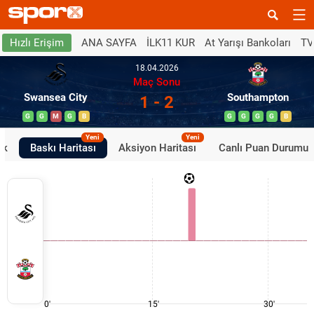
ANA SAYFA
İLK11 KUR
At Yarışı Bankoları
TV
Hızlı Erişim
18.04.2026
Maç Sonu
Swansea City
Southampton
1 - 2
G
G
M
G
B
G
G
G
G
B
Yeni
Yeni
ik
Baskı Haritası
Aksiyon Haritası
Canlı Puan Durumu
0'
15'
30'