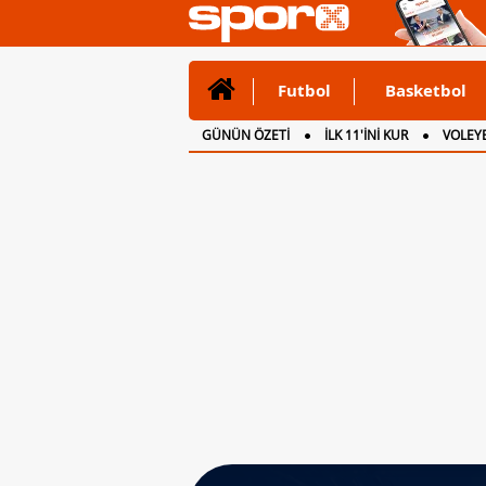
Futbol
Basketbol
GÜNÜN ÖZETİ
İLK 11'İNİ KUR
VOLEYB
CANLI ANLATIM
İNGİLTERE