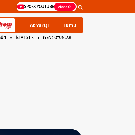
SPORX YOUTUBE
Abone Ol
At Yarışı
Tümü
GÜN
İSTATİSTİK
(YENİ) OYUNLAR