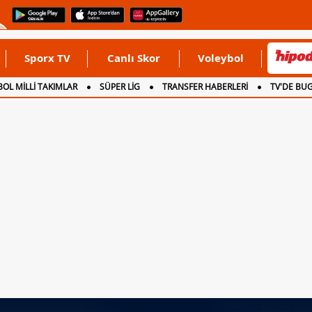
Sporx TV
Canlı Skor
Voleybol
OL MİLLİ TAKIMLAR
SÜPER LİG
TRANSFER HABERLERİ
TV'DE BU