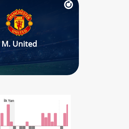
M. United
İlk Yarı