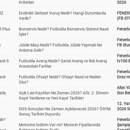
Kriterleri
2026
İZ
Endirekt Serbest Vuruş Nedir? Hangi Durumlarda
FENER
Verilir?
(FB S
t Plus
Bonservis Nedir? Futbolda Bonservis Sistemi Nasıl
Fenerba
İşler?
Fenerb
c
Jübile Maçı Nedir? Futbolda Jübile Yapmak Ne
FB Stu
Anlama Gelir?
Fenerba
anlı S
Futbolda Averaj Nedir? Genel Averaj ve İkili Averaj
tv100 l
Arasındaki Farklar
Fenerba
anlı
Futbolda Ofsayt Nedir? Ofsayt Nasıl ve Neden
Graz ma
Olur?
Altın Y
zle,
Açık Lise Kayıtları Ne Zaman 2026? AÖL 2. Dönem
Son Bek
Kayıt Yenileme ve Yeni Kayıt Tarihleri
12. Yar
DGS Sonuçları Ne Zaman Açıklanacak 2026? ÖSYM
2026 S
Sonuç Tarihini Duyurdu
lır?
Fenerb
Motorine İndirim Var mı? Motorin Fiyatlarında
Şampiy