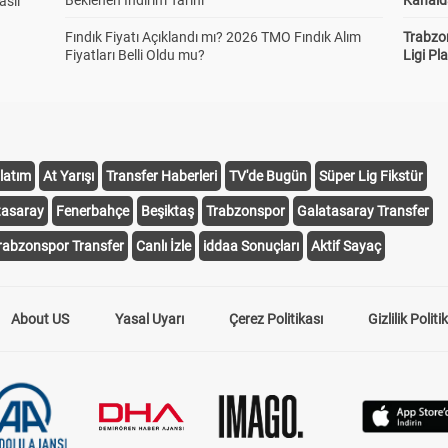
Beklenen İndirim Tarihi
Kanald
asıl
Fındık Fiyatı Açıklandı mı? 2026 TMO Fındık Alım
Trabzo
Fiyatları Belli Oldu mu?
Ligi Pla
latım
At Yarışı
Transfer Haberleri
TV'de Bugün
Süper Lig Fikstür
tasaray
Fenerbahçe
Beşiktaş
Trabzonspor
Galatasaray Transfer
rabzonspor Transfer
Canlı İzle
iddaa Sonuçları
Aktif Sayaç
About US
Yasal Uyarı
Çerez Politikası
Gizlilik Politi