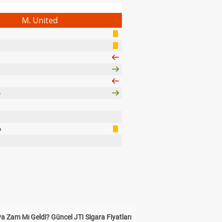
M. United
o
a
a Zam Mı Geldi? Güncel JTI Sigara Fiyatları