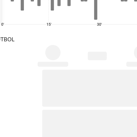
0'
15'
30'
UTBOL