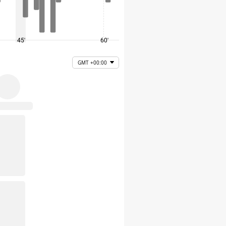
45'
60'
75'
GMT +00:00