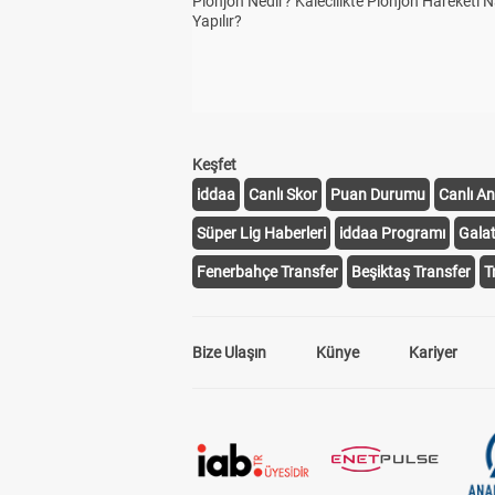
Plonjon Nedir? Kalecilikte Plonjon Hareketi N
Yapılır?
Keşfet
iddaa
Canlı Skor
Puan Durumu
Canlı An
Süper Lig Haberleri
iddaa Programı
Gala
Fenerbahçe Transfer
Beşiktaş Transfer
T
Bize Ulaşın
Künye
Kariyer