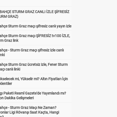
BAHÇE STURM GRAZ CANLI İZLE ŞİFRESİZ
TURM GRAZ)
hçe Sturm Graz maçı şifresiz canlı yayın izle
ahçe Sturm Graz maçı ŞİFRESİZ tv100 İZLE,
rm Graz link
hçe - Sturm Graz maçı şifresiz izle canlı
inki
hçe Sturm Graz ücretsiz izle, Fener Sturm
çı canlı linki
ükselecek mi, Yükselir mi? Altın Fiyatları İçin
lentiler
gı Paketi Resmî Gazete'de Yayımlandı mı?
on Dakika Gelişmeleri
ahçe - Sturm Graz Maçı Ne Zaman?
onlar Ligi Rövanşı Saat Kaçta, Hangi