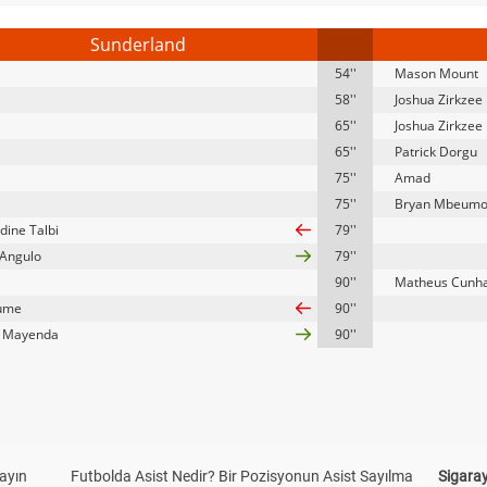
Sunderland
54''
Mason Mount
58''
Joshua Zirkzee
65''
Joshua Zirkzee
65''
Patrick Dorgu
75''
Amad
75''
Bryan Mbeum
ine Talbi
79''
 Angulo
79''
90''
Matheus Cunh
Hume
90''
r Mayenda
90''
yayın
Futbolda Asist Nedir? Bir Pozisyonun Asist Sayılma
Sigaray