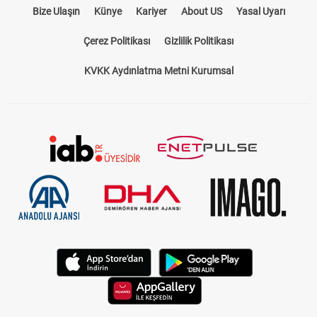
Bize Ulaşın
Künye
Kariyer
About US
Yasal Uyarı
Çerez Politikası
Gizlilik Politikası
KVKK Aydınlatma Metni Kurumsal