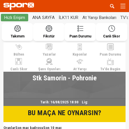
ANA SAYFA
İLK11 KUR
At Yarışı Bankoları
TV'
Hızlı Erişim
Takımım
Fikstür
Puan Durumu
Canlı Skor
Bülten
Yazarlar
Kuponlar
Puan Durumu
Canlı Skor
Şans Oyunları
At Yarışı
Tv'de Bugün
Stk Samorin - Pohronie
Tarih:
16/08/2025 18:00
Lig:
BU MAÇA NE OYNARSIN?
Oranlar
Son maç kadrosu
Son 10 maç