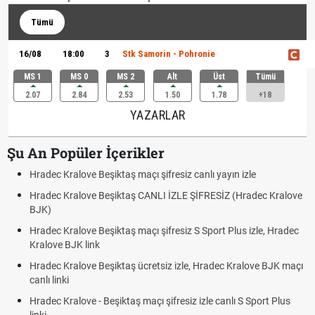
Tümü
16/08
18:00
3
Stk Samorin - Pohronie
MS 1
MS 0
MS 2
Alt
Üst
Tümü
2.07
2.84
2.53
1.50
1.78
+18
YAZARLAR
Şu An Popüler İçerikler
Hradec Kralove Beşiktaş maçı şifresiz canlı yayın izle
Hradec Kralove Beşiktaş CANLI İZLE ŞİFRESİZ (Hradec Kralove
BJK)
Hradec Kralove Beşiktaş maçı şifresiz S Sport Plus izle, Hradec
Kralove BJK link
Hradec Kralove Beşiktaş ücretsiz izle, Hradec Kralove BJK maçı
canlı linki
Hradec Kralove - Beşiktaş maçı şifresiz izle canlı S Sport Plus