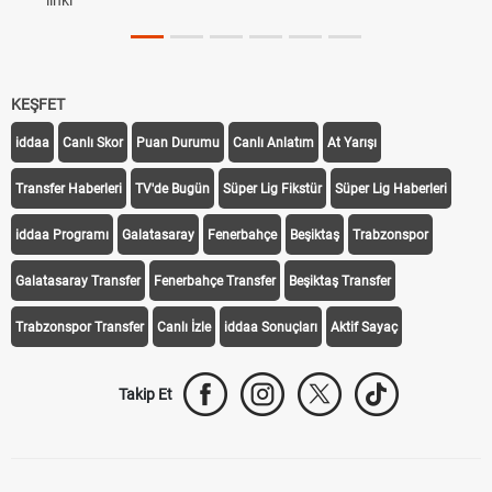
linki
KEŞFET
iddaa
Canlı Skor
Puan Durumu
Canlı Anlatım
At Yarışı
Transfer Haberleri
TV'de Bugün
Süper Lig Fikstür
Süper Lig Haberleri
iddaa Programı
Galatasaray
Fenerbahçe
Beşiktaş
Trabzonspor
Galatasaray Transfer
Fenerbahçe Transfer
Beşiktaş Transfer
Trabzonspor Transfer
Canlı İzle
iddaa Sonuçları
Aktif Sayaç
Takip Et