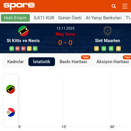
İLK11 KUR
Günün Özeti
At Yarışı Bankoları
TV
Hızlı Erişim
13.11.2025
Maç Sonu
St Kitts ve Nevis
Sint Maarten
0 - 0
G
M
M
B
G
B
G
G
B
Yeni
Yeni
Kadrolar
İstatistik
Baskı Haritası
Aksiyon Haritası
0'
15'
30'