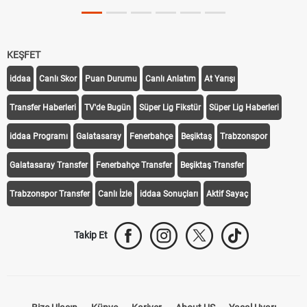
KEŞFET
iddaa
Canlı Skor
Puan Durumu
Canlı Anlatım
At Yarışı
Transfer Haberleri
TV'de Bugün
Süper Lig Fikstür
Süper Lig Haberleri
iddaa Programı
Galatasaray
Fenerbahçe
Beşiktaş
Trabzonspor
Galatasaray Transfer
Fenerbahçe Transfer
Beşiktaş Transfer
Trabzonspor Transfer
Canlı İzle
iddaa Sonuçları
Aktif Sayaç
Takip Et