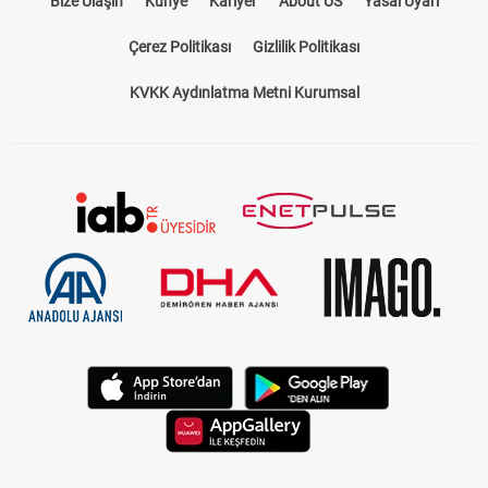
Bize Ulaşın
Künye
Kariyer
About US
Yasal Uyarı
Çerez Politikası
Gizlilik Politikası
KVKK Aydınlatma Metni Kurumsal