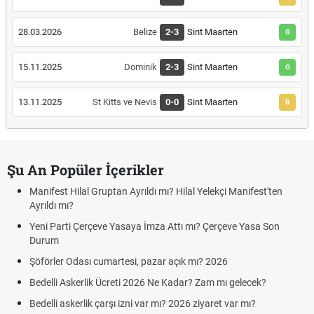
28.03.2026
Belize
2-3
Sint Maarten
G
15.11.2025
Dominik
2-3
Sint Maarten
G
13.11.2025
St Kitts ve Nevis
0-0
Sint Maarten
B
Şu An Popüler İçerikler
Manifest Hilal Gruptan Ayrıldı mı? Hilal Yelekçi Manifest'ten
Ayrıldı mı?
Yeni Parti Çerçeve Yasaya İmza Attı mı? Çerçeve Yasa Son
Durum
Şöförler Odası cumartesi, pazar açık mı? 2026
Bedelli Askerlik Ücreti 2026 Ne Kadar? Zam mı gelecek?
Bedelli askerlik çarşı izni var mı? 2026 ziyaret var mı?