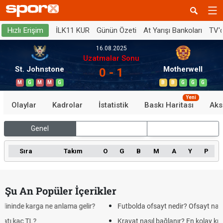
İLK11 KUR
Günün Özeti
At Yarışı Bankoları
TV'
Hızlı Erişim
16.08.2025
Uzatmalar Sonu
St. Johnstone
Motherwell
0 - 1
M
G
M
M
G
B
B
G
G
G
Yeni
Olaylar
Kadrolar
İstatistik
Baskı Haritası
Aks
Genel
İç Saha
Dış Saha
Sıra
Takım
O
G
B
M
A
Y
P
Şu An Popüler İçerikler
ma gelir?
Futbolda ofsayt nedir? Ofsayt nasıl anlatılır?
Kravat nasıl bağlanır? En kolay kravat bağlama yöntemi