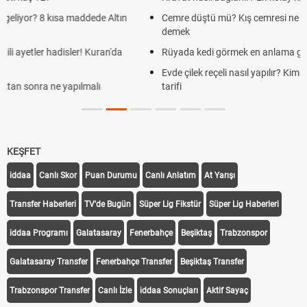
de Altın
Cemre düştü mü? Kış cemresi ne zaman düşer? Cemre dü
demek
Kuran'da
Rüyada kedi görmek en anlama geliyor? Kedi rüya tabiri
Evde çilek reçeli nasıl yapılır? Kimsenin bilmediği farklı çile
lı
tarifi
KEŞFET
iddaa
Canlı Skor
Puan Durumu
Canlı Anlatım
At Yarışı
Transfer Haberleri
TV'de Bugün
Süper Lig Fikstür
Süper Lig Haberleri
iddaa Programı
Galatasaray
Fenerbahçe
Beşiktaş
Trabzonspor
Galatasaray Transfer
Fenerbahçe Transfer
Beşiktaş Transfer
Trabzonspor Transfer
Canlı İzle
iddaa Sonuçları
Aktif Sayaç