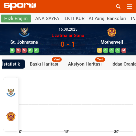
ANA SAYFA
İLK11 KUR
At Yarışı Bankoları
TV
Hızlı Erişim
16.08.2025
Uzatmalar Sonu
St. Johnstone
Motherwell
0 - 1
G
M
M
G
G
B
G
G
G
M
Yeni
Yeni
İstatistik
Baskı Haritası
Aksiyon Haritası
İddaa Oranla
0'
15'
30'