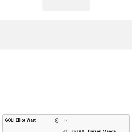
GOL!
Elliot Watt
17'
GOL!
Daizen Maeda
41'