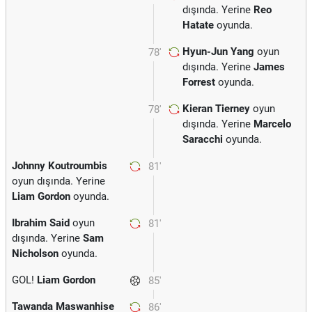
dışında. Yerine
Reo
Hatate
oyunda.
Hyun-Jun Yang
oyun
78'
dışında. Yerine
James
Forrest
oyunda.
Kieran Tierney
oyun
78'
dışında. Yerine
Marcelo
Saracchi
oyunda.
Johnny Koutroumbis
81'
oyun dışında. Yerine
Liam Gordon
oyunda.
Ibrahim Said
oyun
81'
dışında. Yerine
Sam
Nicholson
oyunda.
GOL!
Liam Gordon
85'
Tawanda Maswanhise
86'