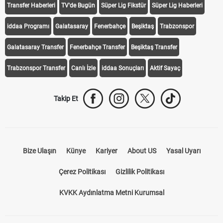
Transfer Haberleri
TV'de Bugün
Süper Lig Fikstür
Süper Lig Haberleri
iddaa Programı
Galatasaray
Fenerbahçe
Beşiktaş
Trabzonspor
Galatasaray Transfer
Fenerbahçe Transfer
Beşiktaş Transfer
Trabzonspor Transfer
Canlı İzle
iddaa Sonuçları
Aktif Sayaç
Takip Et
Bize Ulaşın
Künye
Kariyer
About US
Yasal Uyarı
Çerez Politikası
Gizlilik Politikası
KVKK Aydınlatma Metni Kurumsal