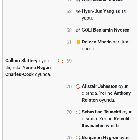
Hyun-Jun Yang
asist
58'
yaptı.
GOL!
Benjamin Nygren
58'
Daizen Maeda
sarı kart
61'
gördü
Callum Slattery
oyun
69'
dışında. Yerine
Regan
Charles-Cook
oyunda.
Alistair Johnston
oyun
70'
dışında. Yerine
Anthony
Ralston
oyunda.
Sebastian Tounekti
oyun
70'
dışında. Yerine
Kelechi
Iheanacho
oyunda.
Benjamin Nygren
oyun
70'