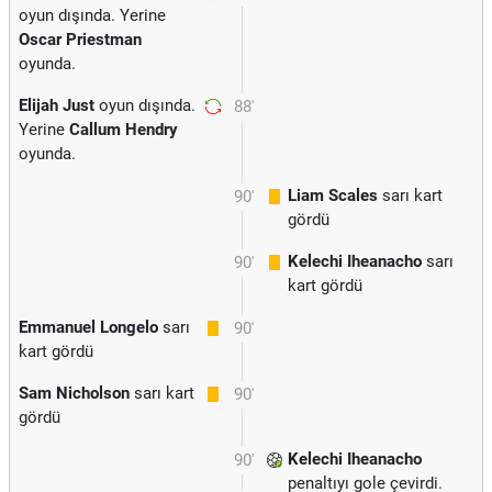
oyun dışında. Yerine
Oscar Priestman
oyunda.
Elijah Just
oyun dışında.
88'
Yerine
Callum Hendry
oyunda.
Liam Scales
sarı kart
90'
gördü
Kelechi Iheanacho
sarı
90'
kart gördü
Emmanuel Longelo
sarı
90'
kart gördü
Sam Nicholson
sarı kart
90'
gördü
Kelechi Iheanacho
90'
penaltıyı gole çevirdi.